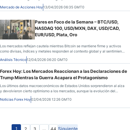
Mercado de Acciones Hoy
13/04/2026 06:35 GMT0
Pares en Foco de la Semana – BTC/USD,
NASDAQ 100, USD/MXN, DAX, USD/CAD,
EUR/USD, Plata, Oro
Los mercados reflejan cautela mientras Bitcoin se mantiene firme y activos
como divisas, índices y metales responden al contexto global y al sentimiento
de riesgo.
Análisis Técnico
12/04/2026 06:20 GMT0
Forex Hoy: Los Mercados Reaccionan a las Declaraciones de
Trump Mientras la Guerra Acapara el Protagonismo
Los últimos datos macroeconómicos de Estados Unidos sorprendieron al alza
y devolvieron cierto optimismo a los mercados, aunque la evolución del
conflicto con Irán sigue marcando el pulso del sentimiento inversor.
Noticias Forex Hoy
02/04/2026 12:26 GMT0
1
…
Siguiente
2
3
44