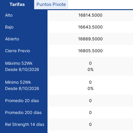
Tarifas
Puntos Pivote
USD/CHF
Alto
16814.5000
COP/USD
Bajo
16643.5000
Abierto
16669.5000
Bitcoin/USD
Cierre Previo
16805.5000
Oro
Máximo 52Wk
0
Desde 8/10/2026
0%
Petróleo
Mínimo 52Wk
0
Desde 8/10/2026
0%
Todas las Divisas
Promedio 20 días
0
Materias Primas
Promedio 200 días
0
Rel Strength 14 días
0
Indices