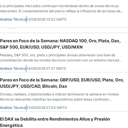
Los principales mercados continúan moviéndose dentro de zonas técnicas
relevantes. El comportamiento del precio refleja la influencia de las tasas de
interés, la política monetaria y el sentimiento de los inversores.
Análisis Técnico
02/08/2026 10:02 GMT0
Publicidad
Pares en Foco de la Semana: NASDAQ 100, Oro, Plata, Dax,
S&P 500, EUR/USD, USD/JPY, USD/MXN
Nasdaq, S&P 500, oro, plata y principales divisas atraviesan una fase de
consolidación donde los niveles técnicos conviven con un entorno marcado
por la incertidumbre.
Análisis Técnico
14/06/2026 07:31 GMT0
Pares en Foco de la Semana: GBP/USD, EUR/USD, Plata, Oro,
USD/JPY, USD/CAD, Bitcoin, Dax
Divisas, metales, criptomonedas e índices terminaron la semana en niveles
técnicos relevantes mientras las expectativas sobre tasas continúan
marcando el sentimiento.
Análisis Técnico
31/05/2026 07:03 GMT0
El DAX se Debilita entre Rendimientos Altos y Presión
Energética