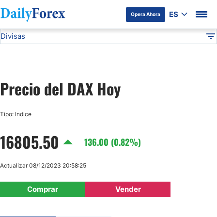
ES
Opera Ahora
Divisas
Divulgación del Anunciante
DAX
Indices
DF
EUR/USD
Precio del DAX Hoy
USD/JPY
Tipo: Indice
GBP/USD
16805.50
136.00 (0.82%)
USD/MXN
Actualizar 08/12/2023 20:58:25
USD/CAD
Comprar
Vender
AUD/USD