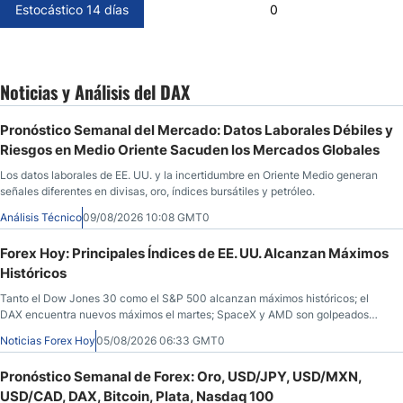
Estocástico 14 días
0
Noticias y Análisis del DAX
Pronóstico Semanal del Mercado: Datos Laborales Débiles y
Riesgos en Medio Oriente Sacuden los Mercados Globales
Los datos laborales de EE. UU. y la incertidumbre en Oriente Medio generan
señales diferentes en divisas, oro, índices bursátiles y petróleo.
Análisis Técnico
09/08/2026 10:08 GMT0
Forex Hoy: Principales Índices de EE. UU. Alcanzan Máximos
Históricos
Tanto el Dow Jones 30 como el S&P 500 alcanzan máximos históricos; el
DAX encuentra nuevos máximos el martes; SpaceX y AMD son golpeados
tras las llamadas de ganancias; el petróleo crudo cae por debajo de los $80
Noticias Forex Hoy
05/08/2026 06:33 GMT0
con nuevas esperanzas; el dólar estadounidense continúa intentando
estabilizarse frente al yen; el peso mexicano ve un repunte a medida que las
Pronóstico Semanal de Forex: Oro, USD/JPY, USD/MXN,
tasas caen en EE. UU.
USD/CAD, DAX, Bitcoin, Plata, Nasdaq 100