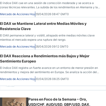
El índice DAX cae en una sesión de corrección moderada y se acerca a
zonas técnicas relevantes. La subida de los rendimientos en Alemania y la
sensibilidad energética mantienen el foco en los soportes clave.
Mercado de Acciones Hoy
29/04/2026 08:47 GMT0
El DAX se Mantiene Lateral entre Medias Móviles y
Resistencia Clave
El DAX permanece lateral y volátil, atrapado entre medias móviles clave
mientras el mercado espera una ruptura del rango.
Mercado de Acciones Hoy
28/04/2026 09:12 GMT0
El DAX Reacciona a Rendimientos más Bajos y Mejor
Sentimiento Europeo
El índice DAX registra un fuerte avance en un entorno de menor presión en
rendimientos y mejora del sentimiento en Europa. Se analiza la acción del
precio, niveles clave y factores macro que influyen en su comportamiento
Mercado de Acciones Hoy
20/04/2026 06:25 GMT0
reciente.
Publicidad
Pares en Foco de la Semana – Oro,
USD/CHF, AUD/USD, GBP/USD, DAX,