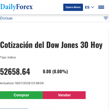
ES
Opera Ahora
Divisas
Divulgación del Anunciante
Dow Jones 30
Indices
DF
EUR/USD
Cotización del Dow Jones 30 Hoy
USD/JPY
Tipo: Indice
GBP/USD
52658.64
0.00 (0.00%)
USD/MXN
Actualizar 16/07/2026 03:58:06
USD/CAD
Comprar
Vender
AUD/USD