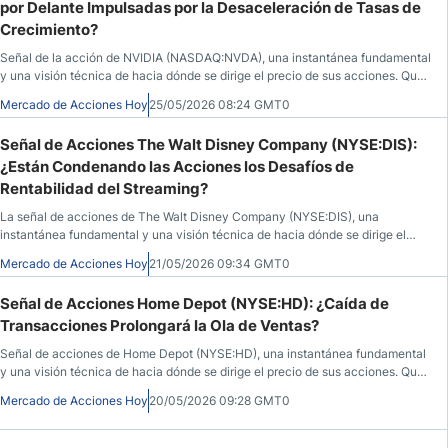
por Delante Impulsadas por la Desaceleración de Tasas de
Crecimiento?
Señal de la acción de NVIDIA (NASDAQ:NVDA), una instantánea fundamental
y una visión técnica de hacia dónde se dirige el precio de sus acciones. Qué
saber antes de la apertura del mercado el 25 de mayo de 2026, después de
Mercado de Acciones Hoy
25/05/2026 08:24 GMT0
que NVDA cerrara en $215,33, un 1,90% menos durante la sesión anterior,
antes de caer un 0,48% en las horas posteriores al cierre.
Señal de Acciones The Walt Disney Company (NYSE:DIS):
¿Están Condenando las Acciones los Desafíos de
Rentabilidad del Streaming?
La señal de acciones de The Walt Disney Company (NYSE:DIS), una
instantánea fundamental y una visión técnica de hacia dónde se dirige el
precio de sus acciones. Qué saber antes de la apertura del mercado el 21 de
Mercado de Acciones Hoy
21/05/2026 09:34 GMT0
mayo de 2026, después de que DIS cerrara a $104,08, un 1,75% más durante
la sesión anterior, antes de caer un 0,30% en las horas posteriores al cierre.
Señal de Acciones Home Depot (NYSE:HD): ¿Caída de
Transacciones Prolongará la Ola de Ventas?
Señal de acciones de Home Depot (NYSE:HD), una instantánea fundamental
y una visión técnica de hacia dónde se dirige el precio de sus acciones. Qué
saber antes de la apertura del mercado el 20 de mayo de 2026, después de
Mercado de Acciones Hoy
20/05/2026 09:28 GMT0
que HD cerrara a $302,44, un 0,88% más durante la sesión anterior, antes de
avanzar un 0,13% en las horas posteriores al cierre.