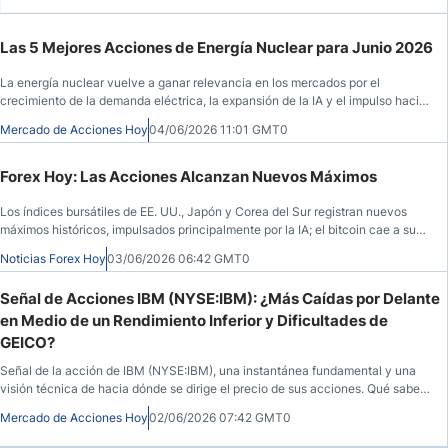
Las 5 Mejores Acciones de Energía Nuclear para Junio 2026
La energía nuclear vuelve a ganar relevancia en los mercados por el
crecimiento de la demanda eléctrica, la expansión de la IA y el impulso hacia
energías bajas en carbono, con especial atención a SMR, utilities y
Mercado de Acciones Hoy
04/06/2026 11:01 GMT0
compañías de ciclo nuclear.
Forex Hoy: Las Acciones Alcanzan Nuevos Máximos
Los índices bursátiles de EE. UU., Japón y Corea del Sur registran nuevos
máximos históricos, impulsados principalmente por la IA; el bitcoin cae a su
mínimo de dos meses; el petróleo crudo sube; el dólar estadounidense
Noticias Forex Hoy
03/06/2026 06:42 GMT0
continúa su consolidación; el PIB australiano se queda por debajo de las
previsiones.
Señal de Acciones IBM (NYSE:IBM): ¿Más Caídas por Delante
en Medio de un Rendimiento Inferior y Dificultades de
GEICO?
Señal de la acción de IBM (NYSE:IBM), una instantánea fundamental y una
visión técnica de hacia dónde se dirige el precio de sus acciones. Qué saber
antes de la apertura del mercado el 1 de junio de 2026, después de que IBM
Mercado de Acciones Hoy
02/06/2026 07:42 GMT0
cerrara en $297,80, un 12,71% más durante la sesión anterior, antes de
avanzar un 0,13% en las horas posteriores al cierre.