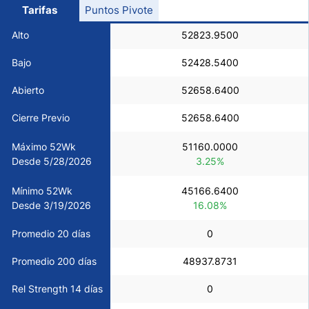
Tarifas
Puntos Pivote
USD/CHF
Alto
52823.9500
COP/USD
Bajo
52428.5400
Abierto
52658.6400
Bitcoin/USD
Cierre Previo
52658.6400
Oro
Máximo 52Wk
51160.0000
Desde 5/28/2026
3.25%
Petróleo
Mínimo 52Wk
45166.6400
Desde 3/19/2026
16.08%
Todas las Divisas
Promedio 20 días
0
Materias Primas
Promedio 200 días
48937.8731
Rel Strength 14 días
0
Indices