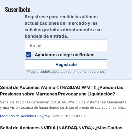
Suscríbete
Regístrese para recibir las últimas
actualizaciones del mercado y las
señales gratuitas directamente a su
bandeja de entrada.
Ayúdame a elegir un Broker
Regístrate
*Registrándote aceptas recibir comunicaciones.
Señal de Acciones Walmart (NASDAQ:WMT): ¿Pueden las
Presiones sobre Márgenes Provocar una Liquidación?
Señal de acciones de Walmart (NASDAQ:WMT), una instantánea fundamental
y una visión técnica de hacia dónde se dirige el precio de sus acciones. Qué
saber antes de la apertura del mercado el 25 de mayo de 2026, después de
Mercado de Acciones Hoy
25/05/2026 10:55 GMT0
que WMT cerrara a $120,27, un 0,88% menos durante la sesión anterior,
antes de caer un 0,14% en las horas posteriores al cierre.
Señal de Acciones NVIDIA (NASDAQ:NVDA): ¿Más Caídas