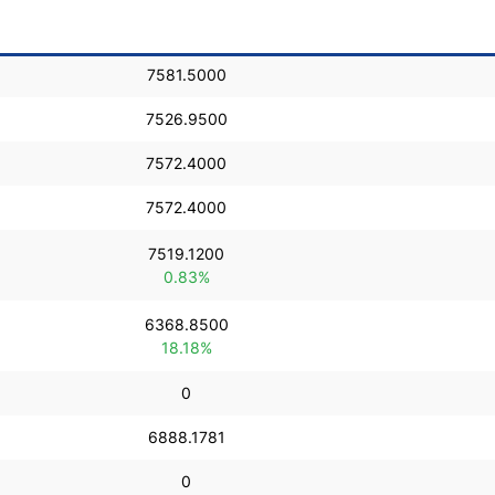
ndices
7581.5000
7526.9500
7572.4000
re (MELI)
cciones
7572.4000
7519.1200
0.83%
6368.8500
18.18%
0
6888.1781
0