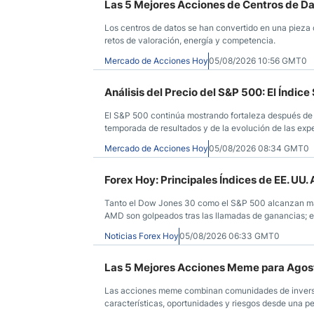
Las 5 Mejores Acciones de Centros de D
Los centros de datos se han convertido en una pieza cl
retos de valoración, energía y competencia.
Mercado de Acciones Hoy
05/08/2026 10:56 GMT0
Análisis del Precio del S&P 500: El Índic
El S&P 500 continúa mostrando fortaleza después de 
temporada de resultados y de la evolución de las expec
Mercado de Acciones Hoy
05/08/2026 08:34 GMT0
Forex Hoy: Principales Índices de EE. UU
Tanto el Dow Jones 30 como el S&P 500 alcanzan má
AMD son golpeados tras las llamadas de ganancias; el
estadounidense continúa intentando estabilizarse fre
Noticias Forex Hoy
05/08/2026 06:33 GMT0
UU.
Las 5 Mejores Acciones Meme para Agos
Las acciones meme combinan comunidades de inversore
características, oportunidades y riesgos desde una p