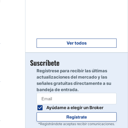
Empezar
8
Leer reseña
Empezar
9
Leer reseña
Ver todos
Empezar
Suscríbete
10
Leer reseña
Regístrese para recibir las últimas
actualizaciones del mercado y las
señales gratuitas directamente a su
bandeja de entrada.
Ayúdame a elegir un Broker
Regístrate
*Registrándote aceptas recibir comunicaciones.