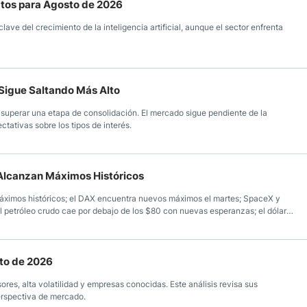
atos para Agosto de 2026
ave del crecimiento de la inteligencia artificial, aunque el sector enfrenta
e Sigue Saltando Más Alto
superar una etapa de consolidación. El mercado sigue pendiente de la
tativas sobre los tipos de interés.
. Alcanzan Máximos Históricos
ximos históricos; el DAX encuentra nuevos máximos el martes; SpaceX y
 petróleo crudo cae por debajo de los $80 con nuevas esperanzas; el dólar
nte al yen; el peso mexicano ve un repunte a medida que las tasas caen en EE.
to de 2026
s, alta volatilidad y empresas conocidas. Este análisis revisa sus
erspectiva de mercado.