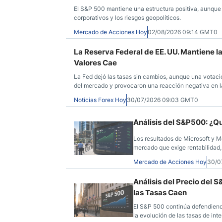
El S&P 500 mantiene una estructura positiva, aunque l
corporativos y los riesgos geopolíticos.
Mercado de Acciones Hoy
02/08/2026 09:14 GMT0
La Reserva Federal de EE. UU. Mantiene l
Valores Cae
La Fed dejó las tasas sin cambios, aunque una votació
del mercado y provocaron una reacción negativa en l
Noticias Forex Hoy
30/07/2026 09:03 GMT0
Análisis del S&P500: ¿Q
Los resultados de Microsoft y M
mercado que exige rentabilidad, n
Mercado de Acciones Hoy
30/0
Análisis del Precio del 
las Tasas Caen
El S&P 500 continúa defendiendo
la evolución de las tasas de int