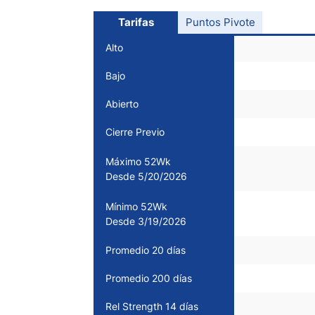
Ecuador
Paraguay
Tarifas
Puntos Pivote
Nasdaq 100
S&P 500
Peru
IBEX 35
Todos los í
Alto
Panama
Bajo
Acciones
Latinoamérica
Abierto
Nvidia (NVDA)
Mercado Lib
Bolivia
Banco Santander (SAN)
Todas las A
Nicaragua
Cierre Previo
Estados Unidos
Máximo 52Wk
Desde 5/20/2026
Mínimo 52Wk
Desde 3/19/2026
Promedio 20 días
Promedio 200 días
Rel Strength 14 días