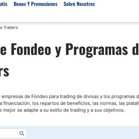
atis
Bonos Y Promociones
Sobre Nosotros
a Traders
 de Broker
Empresas de Fondeo
Noticias del Mercados
de Fondeo y Programas 
rs Regulados
Lista de Mejores Prop F
Análisis Forex
rs Para Scalping
Empresas de Fondeo en
Señales Forex Gratis
rs
Unidos
r Oro
El Oro va a Subir o Baja
Empresas de Fondeo de
rs de Trading Automático
Tendencia Euro Próxim
ivisas
as Demo Trading Gratis
Noticias Forex Diarias
ers de CFD
Mercado de Acciones 
es empresas de Fondeo para trading de divisas y los programas 
r para Metatrader 4
 financiación, los repartos de beneficios, las normas, las plata
Cacao
ejor se adapte a su estilo de trading y a sus objetivos.
rs por Categoría
/USD)
aterias Primas