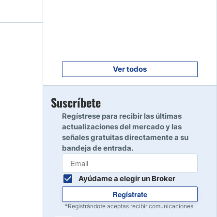
Empezar
8
Leer reseña
Empezar
9
Leer reseña
Ver todos
Empezar
Suscríbete
10
Leer reseña
Regístrese para recibir las últimas
actualizaciones del mercado y las
señales gratuitas directamente a su
bandeja de entrada.
Ayúdame a elegir un Broker
Regístrate
*Registrándote aceptas recibir comunicaciones.