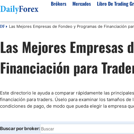
Brókers
Mercados
Libro De Trading Gr
Las Mejores Empresas de Fondeo y Programas de Financiación par
DF
Mejores Brokers por País
Activos populares
Acerca de DailyForex
Tipos
Las Mejores Empresas 
España
Sobre Nosotros
Broke
Divisas
Argentina
Política editorial
Broke
USD/MXN
USD/JPY
Financiación para Trade
Rep. Dominicana
Cómo generamos ingresos
Broke
EUR/USD
USD/COP
Mexico
Nuestra metodología
Broke
USD/PEN
Todas las D
Colombia
Índice de confianza
Cuent
Materias Primas
Costa Rica
Por qué confiar en nosotros
Brok
Este directorio le ayuda a comparar rápidamente las principal
Venezuela
Broke
financiación para traders. Úselo para examinar los tamaños de la
Precio del Cafe
Precio del 
condiciones de pago, de modo que pueda elegir la empresa que m
Guatemala
Broke
Oro (XAU/USD)
Plata (XAG
Cuba
Petróleo WTI
Todas las M
El Salvador
Buscar por broker:
Indices