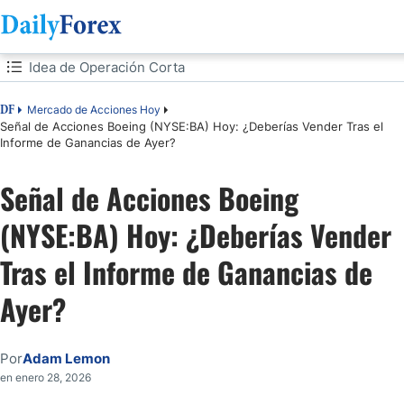
Tabla de contenidos
Idea de Operación Corta
Idea de Operación Corta
Mercado de Acciones Hoy
DF
Señal de Acciones Boeing (NYSE:BA) Hoy: ¿Deberías Vender Tras el
Informe de Ganancias de Ayer?
Análisis del Sentimiento del Mercado
Señal de Acciones Boeing
Análisis Fundamental de Boeing
(NYSE:BA) Hoy: ¿Deberías Vender
Análisis Técnico de Boeing
Tras el Informe de Ganancias de
Mi Operación de Venta Corta de Acciones de BA
Ayer?
Por
Adam Lemon
en enero 28, 2026