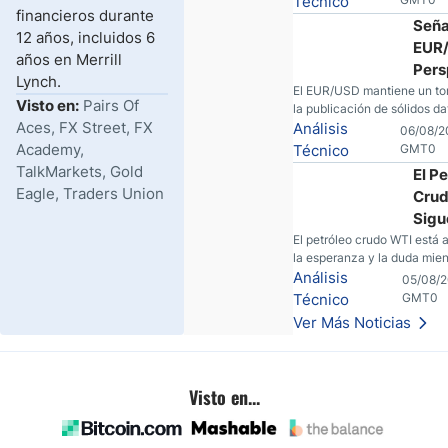
Técnico
financieros durante
Seña
12 años, incluidos 6
EUR/
años en Merrill
Pers
Lynch.
Alci
El EUR/USD mantiene un ton
Visto en:
Pairs Of
la publicación de sólidos da
Ante
Aces, FX Street, FX
económicos en Europa y Es
Análisis
06/08/2
Info
El mercado sigue atento al 
Academy,
Técnico
GMT0
empleo estadounidense y a 
TalkMarkets, Gold
El P
del escenario geopolítico.
Eagle, Traders Union
Crud
Sigu
Volá
El petróleo crudo WTI está 
la esperanza y la duda mie
Cont
las conversaciones entre Ir
Análisis
05/08/2
Conv
Unidos. Aquí está la razón p
Técnico
GMT0
entre
traders pueden querer pens
Ver Más Noticias
EE.U
antes de tomar partido en 
Visto en...