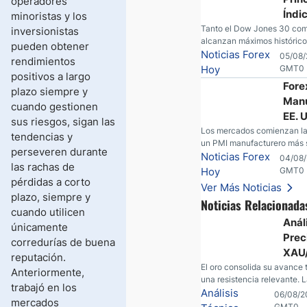
operadores
Índi
minoristas y los
UU. 
Tanto el Dow Jones 30 co
inversionistas
alcanzan máximos histórico
Máx
pueden obtener
encuentra nuevos máximos 
Noticias Forex
05/08/
Hist
rendimientos
SpaceX y AMD son golpeado
Hoy
GMT0
positivos a largo
llamadas de ganancias; el p
Fore
plazo siempre y
cae por debajo de los $80 
Manu
esperanzas; el dólar estad
cuando gestionen
continúa intentando estabili
EE. 
sus riesgos, sigan las
yen; el peso mexicano ve u
mien
Los mercados comienzan la
tendencias y
medida que las tasas caen 
un PMI manufacturero más s
y el 
perseveren durante
UU., movimientos en el yen,
Noticias Forex
04/08/
Inte
las rachas de
resultados corporativos, un
Hoy
GMT0
seguridad en Bitcoin y nue
pérdidas a corto
Ver Más Noticias
desde el mercado del petról
plazo, siempre y
Noticias Relacionada
cuando utilicen
Análi
únicamente
Prec
corredurías de buena
XAU
reputación.
El I
El oro consolida su avance 
Anteriormente,
una resistencia relevante. 
Alci
trabajó en los
centra ahora en los datos 
Análisis
06/08/2
Acele
mercados
EE. UU. y en la evolución del
GMT0