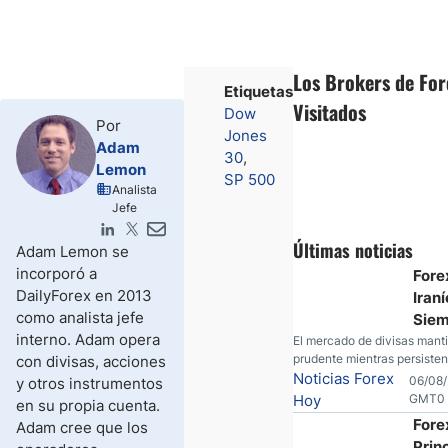
Los Brokers de Fo
Etiquetas
Visitados
Dow
Por
Jones
Adam
30
Lemon
SP 500
Analista
Jefe
Últimas noticias
Adam Lemon se
incorporó a
Fore
DailyForex en 2013
Iraní
como analista jefe
Sie
interno. Adam opera
Duda
El mercado de divisas mant
prudente mientras persisten
con divisas, acciones
Prog
sobre Oriente Medio. El petr
Noticias Forex
06/08/
y otros instrumentos
presión, el oro consolida su 
Hoy
GMT0
en su propia cuenta.
operadores esperan nuevas
Fore
Adam cree que los
económicas desde Estados 
Prin