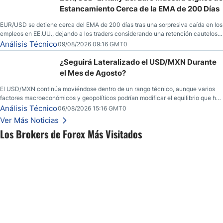
Estancamiento Cerca de la EMA de 200 Días
EUR/USD se detiene cerca del EMA de 200 días tras una sorpresiva caída en los
empleos en EE.UU., dejando a los traders considerando una retención cautelosa
ante un fin de semana incierto.
Análisis Técnico
09/08/2026 09:16 GMT0
¿Seguirá Lateralizado el USD/MXN Durante
el Mes de Agosto?
El USD/MXN continúa moviéndose dentro de un rango técnico, aunque varios
factores macroeconómicos y geopolíticos podrían modificar el equilibrio que ha
dominado al mercado en las últimas semanas.
Análisis Técnico
06/08/2026 15:16 GMT0
Ver Más Noticias
Los Brokers de Forex Más Visitados