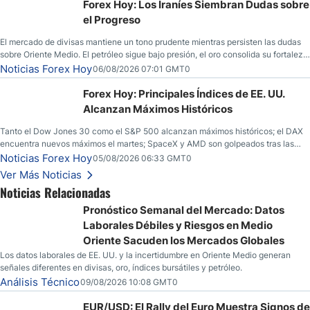
Forex Hoy: Los Iraníes Siembran Dudas sobre
el Progreso
El mercado de divisas mantiene un tono prudente mientras persisten las dudas
sobre Oriente Medio. El petróleo sigue bajo presión, el oro consolida su fortaleza
y los operadores esperan nuevas referencias económicas desde Estados
Noticias Forex Hoy
06/08/2026 07:01 GMT0
Unidos.
Forex Hoy: Principales Índices de EE. UU.
Alcanzan Máximos Históricos
Tanto el Dow Jones 30 como el S&P 500 alcanzan máximos históricos; el DAX
encuentra nuevos máximos el martes; SpaceX y AMD son golpeados tras las
llamadas de ganancias; el petróleo crudo cae por debajo de los $80 con nuevas
Noticias Forex Hoy
05/08/2026 06:33 GMT0
esperanzas; el dólar estadounidense continúa intentando estabilizarse frente al
Ver Más Noticias
yen; el peso mexicano ve un repunte a medida que las tasas caen en EE. UU.
Noticias Relacionadas
Pronóstico Semanal del Mercado: Datos
Laborales Débiles y Riesgos en Medio
Oriente Sacuden los Mercados Globales
Los datos laborales de EE. UU. y la incertidumbre en Oriente Medio generan
señales diferentes en divisas, oro, índices bursátiles y petróleo.
Análisis Técnico
09/08/2026 10:08 GMT0
EUR/USD: El Rally del Euro Muestra Signos de