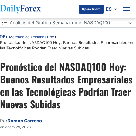
ES
Opera Ahora
Tabla de contenidos
Análisis del Gráfico Semanal en el NASDAQ100
Análisis del Gráfico Semanal en el NASDAQ100
Mercado de Acciones Hoy
DF
Pronóstico del NASDAQ100 Hoy: Buenos Resultados Empresariales en
las Tecnológicas Podrían Traer Nuevas Subidas
Análisis del Gráfico Diario en el NASDAQ100
Resultados Positivos durante 2025 Vuelven a Generar Optimismo en
Pronóstico del NASDAQ100 Hoy:
torno a las Tecnológicas
Buenos Resultados Empresariales
en las Tecnológicas Podrían Traer
Nuevas Subidas
Por
Ramon Carreno
en enero 29, 2026