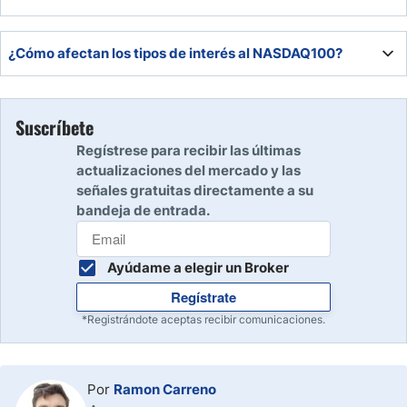
presión compradora.
Es recomendable esperar a un breakout sobre el máximo
¿Cómo afectan los tipos de interés al NASDAQ100?
histórico en 26.399$ antes de abrir nuevas posiciones
alcistas.
La Fed mantiene los tipos estables; bajos recortes futuros
pueden limitar subidas, mientras que datos positivos de
Suscríbete
EE. UU. apoyan la tendencia bullish.
Regístrese para recibir las últimas
actualizaciones del mercado y las
señales gratuitas directamente a su
bandeja de entrada.
Ayúdame a elegir un Broker
Regístrate
*Registrándote aceptas recibir comunicaciones.
Por
Ramon Carreno