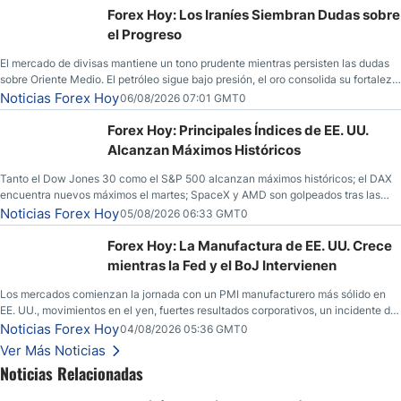
Forex Hoy: Los Iraníes Siembran Dudas sobre
el Progreso
El mercado de divisas mantiene un tono prudente mientras persisten las dudas
sobre Oriente Medio. El petróleo sigue bajo presión, el oro consolida su fortaleza
y los operadores esperan nuevas referencias económicas desde Estados
Noticias Forex Hoy
06/08/2026 07:01 GMT0
Unidos.
Forex Hoy: Principales Índices de EE. UU.
Alcanzan Máximos Históricos
Tanto el Dow Jones 30 como el S&P 500 alcanzan máximos históricos; el DAX
encuentra nuevos máximos el martes; SpaceX y AMD son golpeados tras las
llamadas de ganancias; el petróleo crudo cae por debajo de los $80 con nuevas
Noticias Forex Hoy
05/08/2026 06:33 GMT0
esperanzas; el dólar estadounidense continúa intentando estabilizarse frente al
yen; el peso mexicano ve un repunte a medida que las tasas caen en EE. UU.
Forex Hoy: La Manufactura de EE. UU. Crece
mientras la Fed y el BoJ Intervienen
Los mercados comienzan la jornada con un PMI manufacturero más sólido en
EE. UU., movimientos en el yen, fuertes resultados corporativos, un incidente de
seguridad en Bitcoin y nuevas señales desde el mercado del petróleo.
Noticias Forex Hoy
04/08/2026 05:36 GMT0
Ver Más Noticias
Noticias Relacionadas