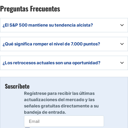
Preguntas Frecuentes
¿El S&P 500 mantiene su tendencia alcista?
Sí, mientras el precio se mantenga por encima del nivel de
¿Qué significa romper el nivel de 7.000 puntos?
6.200, la tendencia principal sigue siendo positiva.
Superar esa resistencia podría abrir el camino hacia un
¿Los retrocesos actuales son una oportunidad?
movimiento alcista hasta la zona de 7.250.
En el contexto actual, los retrocesos podrían interpretarse
como oportunidades dentro de una tendencia alcista
Suscríbete
sólida.
Regístrese para recibir las últimas
actualizaciones del mercado y las
señales gratuitas directamente a su
bandeja de entrada.