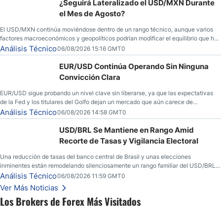
¿Seguirá Lateralizado el USD/MXN Durante
el Mes de Agosto?
El USD/MXN continúa moviéndose dentro de un rango técnico, aunque varios
factores macroeconómicos y geopolíticos podrían modificar el equilibrio que ha
dominado al mercado en las últimas semanas.
Análisis Técnico
06/08/2026 15:16 GMT0
EUR/USD Continúa Operando Sin Ninguna
Convicción Clara
EUR/USD sigue probando un nivel clave sin liberarse, ya que las expectativas
de la Fed y los titulares del Golfo dejan un mercado que aún carece de
convicción real.
Análisis Técnico
06/08/2026 14:58 GMT0
USD/BRL Se Mantiene en Rango Amid
Recorte de Tasas y Vigilancia Electoral
Una reducción de tasas del banco central de Brasil y unas elecciones
inminentes están remodelando silenciosamente un rango familiar del USD/BRL.
Una reducción de tasas por parte del banco central de Brasil y unas elecciones
Análisis Técnico
06/08/2026 11:59 GMT0
inminentes están remodelando silenciosamente un rango familiar del USD/BRL.
Ver Más Noticias
Esto es lo que los traders están observando a continuación.
Los Brokers de Forex Más Visitados