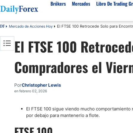
Brókers
Mercados
Libro De Trading Gr
El FTSE 100 Retrocede Solo para Encont
Mercado de Acciones Hoy
DF
Mejores Brokers por País
Activos populares
Acerca de DailyForex
Tipos
El FTSE 100 Retroced
España
Sobre Nosotros
Broke
Divisas
Argentina
Política editorial
Broke
USD/MXN
USD/JPY
Compradores el Vier
Rep. Dominicana
Cómo generamos ingresos
Broke
EUR/USD
USD/COP
Mexico
Nuestra metodología
Broke
USD/PEN
Todas las D
Colombia
Índice de confianza
Broke
Por
Christopher Lewis
Materias Primas
Costa Rica
Por qué confiar en nosotros
Broke
en febrero 02, 2026
Venezuela
Precio del Cafe
Precio del 
Guatemala
Oro (XAU/USD)
Plata (XAG
El FTSE 100 sigue viendo mucho comportamiento 
por debajo para mantenerlo a flote.
Cuba
Petróleo WTI
Todas las M
El Salvador
FTSE 100
Indices