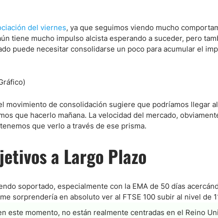
ciación del viernes
, ya que seguimos viendo mucho comporta
ndices
 aún tiene mucho impulso alcista esperando a suceder, pero tam
ado puede necesitar consolidarse un poco para acumular el im
re (MELI)
cciones
l movimiento de consolidación sugiere que podríamos llegar al
amos que hacerlo mañana. La velocidad del mercado, obviamente
tenemos que verlo a través de ese prisma.
etivos a Largo Plazo
siendo soportado, especialmente con la EMA de 50 días acercánd
o me sorprendería en absoluto ver al FTSE 100 subir al nivel de 1
n este momento, no están realmente centradas en el Reino Un