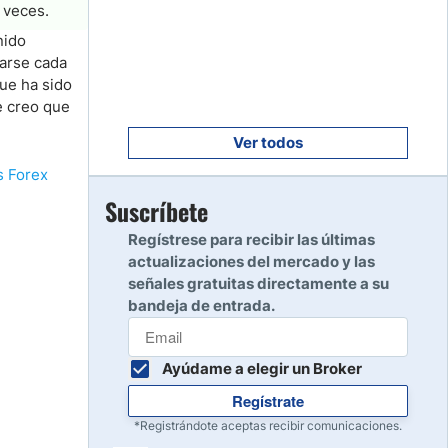
Empezar
 veces.
8
Leer reseña
nido
rarse cada
ue ha sido
Empezar
e creo que
9
Leer reseña
Ver todos
s Forex
Empezar
Suscríbete
10
Leer reseña
Regístrese para recibir las últimas
actualizaciones del mercado y las
señales gratuitas directamente a su
bandeja de entrada.
Ayúdame a elegir un Broker
Regístrate
*Registrándote aceptas recibir comunicaciones.