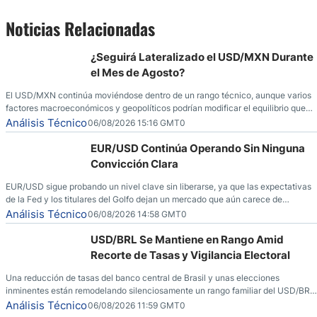
Noticias Relacionadas
¿Seguirá Lateralizado el USD/MXN Durante
el Mes de Agosto?
El USD/MXN continúa moviéndose dentro de un rango técnico, aunque varios
factores macroeconómicos y geopolíticos podrían modificar el equilibrio que
ha dominado al mercado en las últimas semanas.
Análisis Técnico
06/08/2026 15:16 GMT0
EUR/USD Continúa Operando Sin Ninguna
Convicción Clara
EUR/USD sigue probando un nivel clave sin liberarse, ya que las expectativas
de la Fed y los titulares del Golfo dejan un mercado que aún carece de
convicción real.
Análisis Técnico
06/08/2026 14:58 GMT0
USD/BRL Se Mantiene en Rango Amid
Recorte de Tasas y Vigilancia Electoral
Una reducción de tasas del banco central de Brasil y unas elecciones
inminentes están remodelando silenciosamente un rango familiar del USD/BRL.
Una reducción de tasas por parte del banco central de Brasil y unas elecciones
Análisis Técnico
06/08/2026 11:59 GMT0
inminentes están remodelando silenciosamente un rango familiar del USD/BRL.