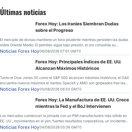
Últimas noticias
Forex Hoy: Los Iraníes Siembran Dudas
sobre el Progreso
El mercado de divisas mantiene un tono prudente mientras persisten las dudas
sobre Oriente Medio. El petróleo sigue bajo presión, el oro consolida su
fortaleza y los operadores esperan nuevas referencias económicas desde
Noticias Forex Hoy
06/08/2026 07:01 GMT0
Estados Unidos.
Forex Hoy: Principales Índices de EE. UU.
Alcanzan Máximos Históricos
Tanto el Dow Jones 30 como el S&P 500 alcanzan máximos históricos; el DAX
encuentra nuevos máximos el martes; SpaceX y AMD son golpeados tras las
llamadas de ganancias; el petróleo crudo cae por debajo de los $80 con
Noticias Forex Hoy
05/08/2026 06:33 GMT0
nuevas esperanzas; el dólar estadounidense continúa intentando estabilizarse
frente al yen; el peso mexicano ve un repunte a medida que las tasas caen en
Forex Hoy: La Manufactura de EE. UU. Crece
EE. UU.
mientras la Fed y el BoJ Intervienen
Los mercados comienzan la jornada con un PMI manufacturero más sólido en
EE. UU., movimientos en el yen, fuertes resultados corporativos, un incidente
de seguridad en Bitcoin y nuevas señales desde el mercado del petróleo.
Noticias Forex Hoy
04/08/2026 05:36 GMT0