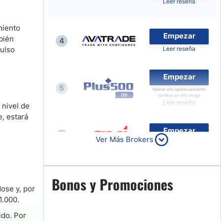
Leer reseña
Noticias de Brokers
miento
Empezar
bién
4
pulso
Leer reseña
Empezar
5
Operar con apalancamiento
conlleva un alto riesgo.
Leer reseña
 nivel de
, estará
Empezar
6
Ver Más Brokers
Leer reseña
Empezar
Bonos y Promociones
7
ose y, por
Leer reseña
1.000.
ido. Por