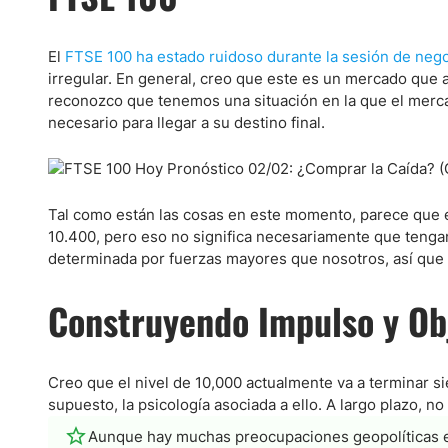
Ecuador
Paraguay
Nasdaq 100
S&P 500
El
FTSE 100 ha estado ruidoso durante la sesión de nego
Peru
IBEX 35
Todos los í
irregular. En general, creo que este es un mercado que
Panama
reconozco que tenemos una situación en la que el merc
Acciones
Latinoamérica
necesario para llegar a su destino final.
Nvidia (NVDA)
Mercado Lib
Bolivia
Banco Santander (SAN)
Todas las A
Nicaragua
Estados Unidos
Tal como están las cosas en este momento, parece que e
10.400, pero eso no significa necesariamente que teng
determinada por fuerzas mayores que nosotros, así que 
Construyendo Impulso y Obj
Creo que el nivel de 10,000 actualmente va a terminar 
supuesto, la psicología asociada a ello. A largo plazo, n
Aunque hay muchas preocupaciones geopolíticas e