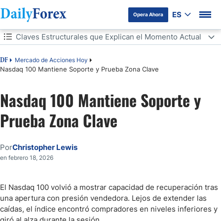
ES
Opera Ahora
Tabla de contenidos
Claves Estructurales que Explican el Momento Actual
Claves Estructurales que Explican el Momento Actual
Mercado de Acciones Hoy
DF
Nasdaq 100 Mantiene Soporte y Prueba Zona Clave
Lo que Revela el Precio en el Corto Plazo
Nasdaq 100 Mantiene Soporte y
Tensiones Internas y Factores que Pueden Descolocar al Mercado
Prueba Zona Clave
Qué Podría Cambiar el Equilibrio Actual
Por
Christopher Lewis
El Mercado Espera Confirmaciones
en febrero 18, 2026
El Nasdaq 100 volvió a mostrar capacidad de recuperación tras
una apertura con presión vendedora. Lejos de extender las
caídas, el índice encontró compradores en niveles inferiores y
giró al alza durante la sesión.