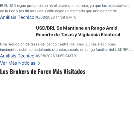
EUR/USD sigue probando un nivel clave sin liberarse, ya que las expectativas
de la Fed y los titulares del Golfo dejan un mercado que aún carece de
convicción real.
Análisis Técnico
06/08/2026 14:58 GMT0
USD/BRL Se Mantiene en Rango Amid
Recorte de Tasas y Vigilancia Electoral
Una reducción de tasas del banco central de Brasil y unas elecciones
inminentes están remodelando silenciosamente un rango familiar del USD/BRL.
Una reducción de tasas por parte del banco central de Brasil y unas elecciones
Análisis Técnico
06/08/2026 11:59 GMT0
inminentes están remodelando silenciosamente un rango familiar del USD/BRL.
Ver Más Noticias
Esto es lo que los traders están observando a continuación.
Los Brokers de Forex Más Visitados