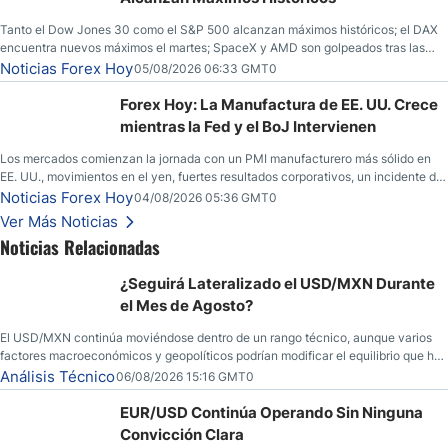
Tanto el Dow Jones 30 como el S&P 500 alcanzan máximos históricos; el DAX
encuentra nuevos máximos el martes; SpaceX y AMD son golpeados tras las
llamadas de ganancias; el petróleo crudo cae por debajo de los $80 con nuevas
Noticias Forex Hoy
05/08/2026 06:33 GMT0
esperanzas; el dólar estadounidense continúa intentando estabilizarse frente al
yen; el peso mexicano ve un repunte a medida que las tasas caen en EE. UU.
Forex Hoy: La Manufactura de EE. UU. Crece
mientras la Fed y el BoJ Intervienen
Los mercados comienzan la jornada con un PMI manufacturero más sólido en
EE. UU., movimientos en el yen, fuertes resultados corporativos, un incidente de
seguridad en Bitcoin y nuevas señales desde el mercado del petróleo.
Noticias Forex Hoy
04/08/2026 05:36 GMT0
Ver Más Noticias
Noticias Relacionadas
¿Seguirá Lateralizado el USD/MXN Durante
el Mes de Agosto?
El USD/MXN continúa moviéndose dentro de un rango técnico, aunque varios
factores macroeconómicos y geopolíticos podrían modificar el equilibrio que ha
dominado al mercado en las últimas semanas.
Análisis Técnico
06/08/2026 15:16 GMT0
EUR/USD Continúa Operando Sin Ninguna
Convicción Clara