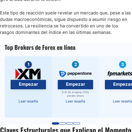
Este tipo de reacción suele revelar un mercado que, pese a las
dudas macroeconómicas, sigue dispuesto a asumir riesgo en
retrocesos. La resiliencia se ha convertido en uno de los
rasgos dominantes del índice en las últimas semanas.
Top Brokers de Forex en línea
1
2
3
Empezar
Empezar
Empeza
El 81.3% al operar CFDs
pierden dinero
Leer reseña
Leer reseña
Leer reseñ
Claves Estructurales que Explican el Momento