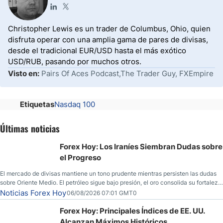
Christopher Lewis es un trader de Columbus, Ohio, quien
disfruta operar con una amplia gama de pares de divisas,
desde el tradicional EUR/USD hasta el más exótico
USD/RUB, pasando por muchos otros.
Visto en:
Pairs Of Aces Podcast,The Trader Guy, FXEmpire
Etiquetas
Nasdaq 100
Últimas noticias
Forex Hoy: Los Iraníes Siembran Dudas sobre
el Progreso
El mercado de divisas mantiene un tono prudente mientras persisten las dudas
sobre Oriente Medio. El petróleo sigue bajo presión, el oro consolida su fortaleza
y los operadores esperan nuevas referencias económicas desde Estados
Noticias Forex Hoy
06/08/2026 07:01 GMT0
Unidos.
Forex Hoy: Principales Índices de EE. UU.
Alcanzan Máximos Históricos