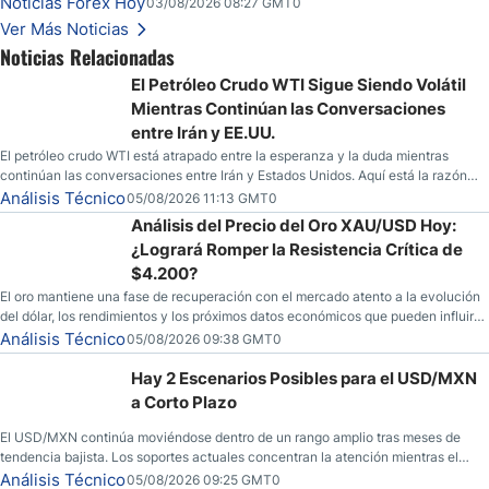
Noticias Forex Hoy
03/08/2026 08:27 GMT0
Ver Más Noticias
Noticias Relacionadas
El Petróleo Crudo WTI Sigue Siendo Volátil
Mientras Continúan las Conversaciones
entre Irán y EE.UU.
El petróleo crudo WTI está atrapado entre la esperanza y la duda mientras
continúan las conversaciones entre Irán y Estados Unidos. Aquí está la razón
por la que los traders pueden querer pensarlo dos veces antes de tomar partido
Análisis Técnico
05/08/2026 11:13 GMT0
en este momento.
Análisis del Precio del Oro XAU/USD Hoy:
¿Logrará Romper la Resistencia Crítica de
$4.200?
El oro mantiene una fase de recuperación con el mercado atento a la evolución
del dólar, los rendimientos y los próximos datos económicos que pueden influir
en su dirección.
Análisis Técnico
05/08/2026 09:38 GMT0
Hay 2 Escenarios Posibles para el USD/MXN
a Corto Plazo
El USD/MXN continúa moviéndose dentro de un rango amplio tras meses de
tendencia bajista. Los soportes actuales concentran la atención mientras el
mercado busca nuevas referencias.
Análisis Técnico
05/08/2026 09:25 GMT0