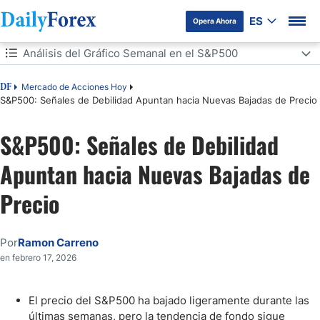
ES
Opera Ahora
Tabla de contenidos
Análisis del Gráfico Semanal en el S&P500
Análisis del Gráfico Semanal en el S&P500
Mercado de Acciones Hoy
DF
S&P500: Señales de Debilidad Apuntan hacia Nuevas Bajadas de Precio
Análisis del Gráfico Diario en el S&P500
S&P500: Señales de Debilidad
Atención al Sector de la IA, las Acciones de Software y los Datos de
Empleo de ADP
Apuntan hacia Nuevas Bajadas de
Acciones del S&P500: ¿Qué Esperar de las 7 Magníficas?
Precio
Por
Ramon Carreno
en febrero 17, 2026
El precio del S&P500 ha bajado ligeramente durante las
últimas semanas, pero la tendencia de fondo sigue