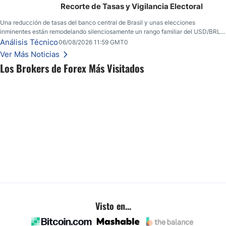
Recorte de Tasas y Vigilancia Electoral
Una reducción de tasas del banco central de Brasil y unas elecciones
inminentes están remodelando silenciosamente un rango familiar del USD/BRL.
Una reducción de tasas por parte del banco central de Brasil y unas elecciones
Análisis Técnico
06/08/2026 11:59 GMT0
inminentes están remodelando silenciosamente un rango familiar del USD/BRL.
Ver Más Noticias
Esto es lo que los traders están observando a continuación.
Los Brokers de Forex Más Visitados
Visto en...