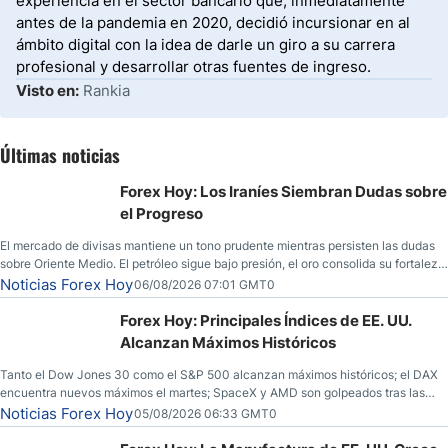
experiencia en el sector bancario que, inmediatamente
antes de la pandemia en 2020, decidió incursionar en al
ámbito digital con la idea de darle un giro a su carrera
profesional y desarrollar otras fuentes de ingreso.
Visto en:
Rankia
Últimas noticias
Forex Hoy: Los Iraníes Siembran Dudas sobre
el Progreso
El mercado de divisas mantiene un tono prudente mientras persisten las dudas
sobre Oriente Medio. El petróleo sigue bajo presión, el oro consolida su fortaleza
y los operadores esperan nuevas referencias económicas desde Estados
Noticias Forex Hoy
06/08/2026 07:01 GMT0
Unidos.
Forex Hoy: Principales Índices de EE. UU.
Alcanzan Máximos Históricos
Tanto el Dow Jones 30 como el S&P 500 alcanzan máximos históricos; el DAX
encuentra nuevos máximos el martes; SpaceX y AMD son golpeados tras las
llamadas de ganancias; el petróleo crudo cae por debajo de los $80 con nuevas
Noticias Forex Hoy
05/08/2026 06:33 GMT0
esperanzas; el dólar estadounidense continúa intentando estabilizarse frente al
yen; el peso mexicano ve un repunte a medida que las tasas caen en EE. UU.