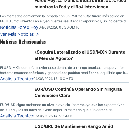
Forex Hoy: La Manufactura de EE. UU. Crece
mientras la Fed y el BoJ Intervienen
Los mercados comienzan la jornada con un PMI manufacturero más sólido en
EE. UU., movimientos en el yen, fuertes resultados corporativos, un incidente de
seguridad en Bitcoin y nuevas señales desde el mercado del petróleo.
Noticias Forex Hoy
04/08/2026 05:36 GMT0
Ver Más Noticias
Noticias Relacionadas
¿Seguirá Lateralizado el USD/MXN Durante
el Mes de Agosto?
El USD/MXN continúa moviéndose dentro de un rango técnico, aunque varios
factores macroeconómicos y geopolíticos podrían modificar el equilibrio que ha
dominado al mercado en las últimas semanas.
Análisis Técnico
06/08/2026 15:16 GMT0
EUR/USD Continúa Operando Sin Ninguna
Convicción Clara
EUR/USD sigue probando un nivel clave sin liberarse, ya que las expectativas
de la Fed y los titulares del Golfo dejan un mercado que aún carece de
convicción real.
Análisis Técnico
06/08/2026 14:58 GMT0
USD/BRL Se Mantiene en Rango Amid