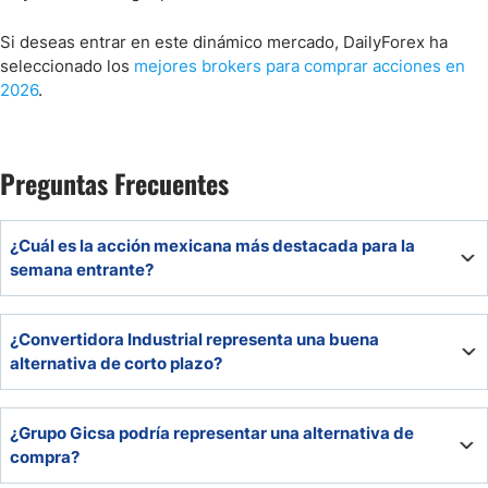
Si deseas entrar en este dinámico mercado, DailyForex ha
seleccionado los
mejores brokers para comprar acciones en
2026
.
Preguntas Frecuentes
¿Cuál es la acción mexicana más destacada para la
semana entrante?
El Puerto de Liverpool refleja estatus de compra fuerte en
¿Convertidora Industrial representa una buena
diversas temporalidades, posee un potencial de
alternativa de corto plazo?
crecimiento a 12 meses de 13.23% y su valoración es
relativamente baja. Además, ya cotiza sobre sus medias
Esta compañía apunta a un estatus de compra fuerte en
de 20 y 50 semanas.
¿Grupo Gicsa podría representar una alternativa de
casi todas las temporalidades, pero, se encuentra en zona
compra?
de sobrecompra tras su formidable avance en las últimas