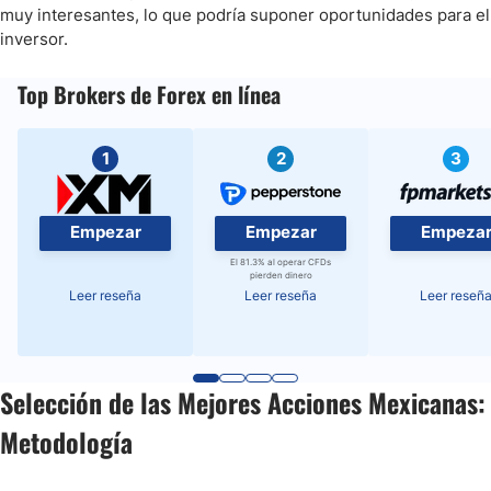
muy interesantes, lo que podría suponer oportunidades para el
inversor.
Top Brokers de Forex en línea
1
2
3
Empezar
Empezar
Empeza
El 81.3% al operar CFDs
pierden dinero
Leer reseña
Leer reseña
Leer reseñ
Selección de las Mejores Acciones Mexicanas:
Metodología