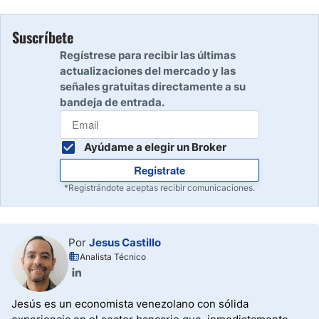
semanas. Por tanto, es recomendable esperar una
Tiene estatus neutral, aunque su valoración es
corrección relativa para considerar cualquier operación en
relativamente baja, lo que la hace elegible para
largo. No obstante, su potencial de aumento es tremendo
Suscríbete
observación atenta. Si realiza una ruptura alcista sobre su
si se considera que viene saliendo de una tendencia
Regístrese para recibir las últimas
media de 20 semanas puede ser un candidato fuerte para
bajista de largo plazo.
actualizaciones del mercado y las
compra.
señales gratuitas directamente a su
bandeja de entrada.
Ayúdame a elegir un Broker
Regístrate
*Registrándote aceptas recibir comunicaciones.
Por
Jesus Castillo
Analista Técnico
Jesús es un economista venezolano con sólida