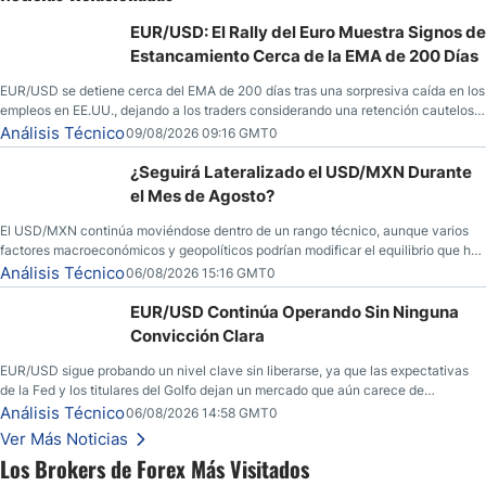
EUR/USD: El Rally del Euro Muestra Signos de
Estancamiento Cerca de la EMA de 200 Días
EUR/USD se detiene cerca del EMA de 200 días tras una sorpresiva caída en los
empleos en EE.UU., dejando a los traders considerando una retención cautelosa
ante un fin de semana incierto.
Análisis Técnico
09/08/2026 09:16 GMT0
¿Seguirá Lateralizado el USD/MXN Durante
el Mes de Agosto?
El USD/MXN continúa moviéndose dentro de un rango técnico, aunque varios
factores macroeconómicos y geopolíticos podrían modificar el equilibrio que ha
dominado al mercado en las últimas semanas.
Análisis Técnico
06/08/2026 15:16 GMT0
EUR/USD Continúa Operando Sin Ninguna
Convicción Clara
EUR/USD sigue probando un nivel clave sin liberarse, ya que las expectativas
de la Fed y los titulares del Golfo dejan un mercado que aún carece de
convicción real.
Análisis Técnico
06/08/2026 14:58 GMT0
Ver Más Noticias
Los Brokers de Forex Más Visitados