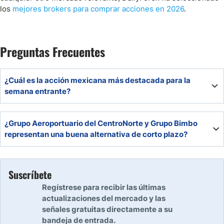
los
mejores brokers para comprar acciones en 2026
.
Preguntas Frecuentes
¿Cuál es la acción mexicana más destacada para la
semana entrante?
Sin duda, ALSEA representa la mejor opción, ya que
¿Grupo Aeroportuario del CentroNorte y Grupo Bimbo
mantiene estatus de compra fuerte semanal, su valoración
representan una buena alternativa de corto plazo?
es relativamente razonable y posee un potencial de
aumento a 12 meses de 20.23%. De hecho, es una de las
A muy corto plazo, no. Es preciso esperar a ver cómo
acciones mexicanas con menor corrección relativa en la
evoluciona el cuadro geopolítico y su incidencia en la
coyuntura bélica actual.
Suscríbete
bolsa mexicana. Ambas acciones reflejan un estatus
Regístrese para recibir las últimas
semanal neutral.
actualizaciones del mercado y las
señales gratuitas directamente a su
bandeja de entrada.