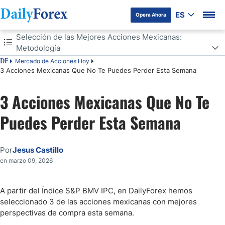
ES
Opera Ahora
Tabla de contenidos
Selección de las Mejores Acciones Mexicanas:
Metodología
Mercado de Acciones Hoy
DF
Selección de las Mejores Acciones Mexicanas: Metodología
3 Acciones Mexicanas Que No Te Puedes Perder Esta Semana
Las 3 Acciones Mexicanas que Debes Seguir la Próxima Semana
3 Acciones Mexicanas Que No Te
Puedes Perder Esta Semana
Por
Jesus Castillo
en marzo 09, 2026
A partir del Índice S&P BMV IPC, en DailyForex hemos
seleccionado 3 de las acciones mexicanas con mejores
perspectivas de compra esta semana.