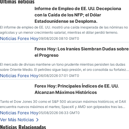
Últimas noticias
Informe de Empleo de EE. UU. Decepciona
con la Caída de los NFP; el Dólar
Estadounidense se Desploma.
El informe de empleo de EE. UU. mostró una caída inesperada de las nóminas no
agrícolas y un menor crecimiento salarial, mientras el dólar perdió terreno.
Noticias Forex Hoy
09/08/2026 08:10 GMT0
Forex Hoy: Los Iraníes Siembran Dudas sobre
el Progreso
El mercado de divisas mantiene un tono prudente mientras persisten las dudas
sobre Oriente Medio. El petróleo sigue bajo presión, el oro consolida su fortaleza
y los operadores esperan nuevas referencias económicas desde Estados
Noticias Forex Hoy
06/08/2026 07:01 GMT0
Unidos.
Forex Hoy: Principales Índices de EE. UU.
Alcanzan Máximos Históricos
Tanto el Dow Jones 30 como el S&P 500 alcanzan máximos históricos; el DAX
encuentra nuevos máximos el martes; SpaceX y AMD son golpeados tras las
llamadas de ganancias; el petróleo crudo cae por debajo de los $80 con nuevas
Noticias Forex Hoy
05/08/2026 06:33 GMT0
esperanzas; el dólar estadounidense continúa intentando estabilizarse frente al
Ver Más Noticias
yen; el peso mexicano ve un repunte a medida que las tasas caen en EE. UU.
Noticias Relacionadas