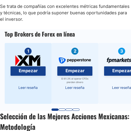
Se trata de compañías con excelentes métricas fundamentales
y técnicas, lo que podría suponer buenas oportunidades para
el inversor.
Top Brokers de Forex en línea
1
2
3
Empezar
Empezar
Empeza
El 81.3% al operar CFDs
pierden dinero
Leer reseña
Leer reseña
Leer reseñ
Selección de las Mejores Acciones Mexicanas:
Metodología