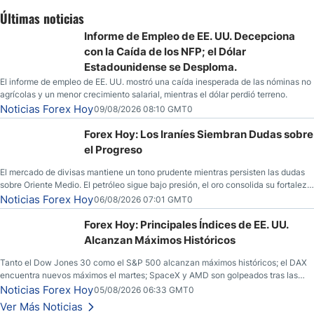
Últimas noticias
Informe de Empleo de EE. UU. Decepciona
con la Caída de los NFP; el Dólar
Estadounidense se Desploma.
El informe de empleo de EE. UU. mostró una caída inesperada de las nóminas no
agrícolas y un menor crecimiento salarial, mientras el dólar perdió terreno.
Noticias Forex Hoy
09/08/2026 08:10 GMT0
Forex Hoy: Los Iraníes Siembran Dudas sobre
el Progreso
El mercado de divisas mantiene un tono prudente mientras persisten las dudas
sobre Oriente Medio. El petróleo sigue bajo presión, el oro consolida su fortaleza
y los operadores esperan nuevas referencias económicas desde Estados
Noticias Forex Hoy
06/08/2026 07:01 GMT0
Unidos.
Forex Hoy: Principales Índices de EE. UU.
Alcanzan Máximos Históricos
Tanto el Dow Jones 30 como el S&P 500 alcanzan máximos históricos; el DAX
encuentra nuevos máximos el martes; SpaceX y AMD son golpeados tras las
llamadas de ganancias; el petróleo crudo cae por debajo de los $80 con nuevas
Noticias Forex Hoy
05/08/2026 06:33 GMT0
esperanzas; el dólar estadounidense continúa intentando estabilizarse frente al
Ver Más Noticias
yen; el peso mexicano ve un repunte a medida que las tasas caen en EE. UU.