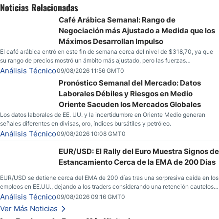
Noticias Relacionadas
Café Arábica Semanal: Rango de
Negociación más Ajustado a Medida que los
Máximos Desarrollan Impulso
El café arábica entró en este fin de semana cerca del nivel de $318,70, ya que
su rango de precios mostró un ámbito más ajustado, pero las fuerzas
especulativas también están mostrando señales de que una mayor volatilidad
Análisis Técnico
09/08/2026 11:56 GMT0
podría estar en el horizonte para la mercancía.
Pronóstico Semanal del Mercado: Datos
Laborales Débiles y Riesgos en Medio
Oriente Sacuden los Mercados Globales
Los datos laborales de EE. UU. y la incertidumbre en Oriente Medio generan
señales diferentes en divisas, oro, índices bursátiles y petróleo.
Análisis Técnico
09/08/2026 10:08 GMT0
EUR/USD: El Rally del Euro Muestra Signos de
Estancamiento Cerca de la EMA de 200 Días
EUR/USD se detiene cerca del EMA de 200 días tras una sorpresiva caída en los
empleos en EE.UU., dejando a los traders considerando una retención cautelosa
ante un fin de semana incierto.
Análisis Técnico
09/08/2026 09:16 GMT0
Ver Más Noticias