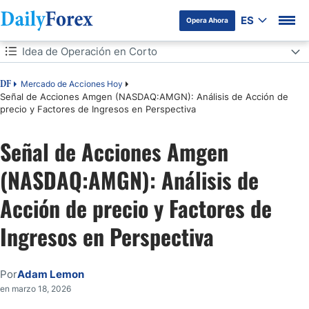
ES
Opera Ahora
Tabla de contenidos
Idea de Operación en Corto
Idea de Operación en Corto
Mercado de Acciones Hoy
DF
Señal de Acciones Amgen (NASDAQ:AMGN): Análisis de Acción de
precio y Factores de Ingresos en Perspectiva
Análisis del Sentimiento del Mercado
Señal de Acciones Amgen
Análisis Fundamental de Amgen
(NASDAQ:AMGN): Análisis de
Análisis Técnico de Amgen
Acción de precio y Factores de
Mi operación en corto de acciones de AMGN
Ingresos en Perspectiva
Por
Adam Lemon
en marzo 18, 2026