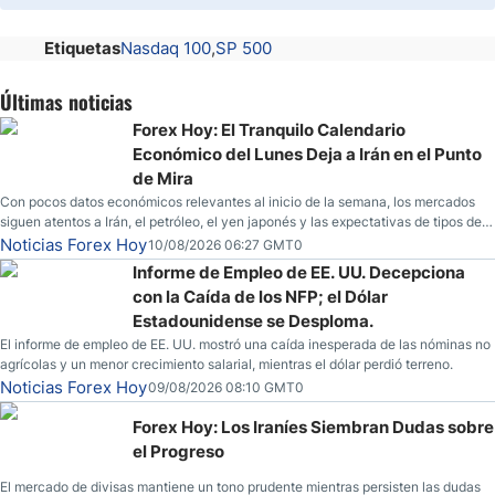
Etiquetas
Nasdaq 100
SP 500
Últimas noticias
Forex Hoy: El Tranquilo Calendario
Económico del Lunes Deja a Irán en el Punto
de Mira
Con pocos datos económicos relevantes al inicio de la semana, los mercados
siguen atentos a Irán, el petróleo, el yen japonés y las expectativas de tipos de
la Fed.
Noticias Forex Hoy
10/08/2026 06:27 GMT0
Informe de Empleo de EE. UU. Decepciona
con la Caída de los NFP; el Dólar
Estadounidense se Desploma.
El informe de empleo de EE. UU. mostró una caída inesperada de las nóminas no
agrícolas y un menor crecimiento salarial, mientras el dólar perdió terreno.
Noticias Forex Hoy
09/08/2026 08:10 GMT0
Forex Hoy: Los Iraníes Siembran Dudas sobre
el Progreso
El mercado de divisas mantiene un tono prudente mientras persisten las dudas