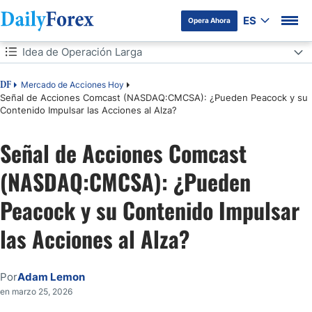
ES
Opera Ahora
Tabla de contenidos
Idea de Operación Larga
Idea de Operación Larga
Mercado de Acciones Hoy
DF
Señal de Acciones Comcast (NASDAQ:CMCSA): ¿Pueden Peacock y su
Contenido Impulsar las Acciones al Alza?
Análisis del Sentimiento del Mercado
Señal de Acciones Comcast
Análisis Fundamental de Comcast
(NASDAQ:CMCSA): ¿Pueden
Análisis Técnico de Comcast
Peacock y su Contenido Impulsar
Mi Operación de Acciones Largas de CMCSA
las Acciones al Alza?
Por
Adam Lemon
en marzo 25, 2026