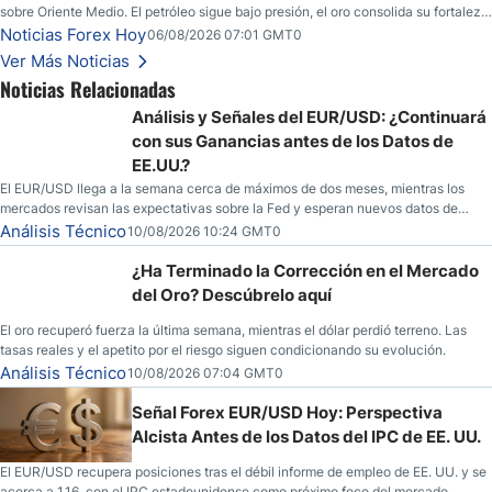
sobre Oriente Medio. El petróleo sigue bajo presión, el oro consolida su fortaleza
y los operadores esperan nuevas referencias económicas desde Estados
Noticias Forex Hoy
06/08/2026 07:01 GMT0
Unidos.
Ver Más Noticias
Noticias Relacionadas
Análisis y Señales del EUR/USD: ¿Continuará
con sus Ganancias antes de los Datos de
EE.UU.?
El EUR/USD llega a la semana cerca de máximos de dos meses, mientras los
mercados revisan las expectativas sobre la Fed y esperan nuevos datos de
inflación de EE. UU.
Análisis Técnico
10/08/2026 10:24 GMT0
¿Ha Terminado la Corrección en el Mercado
del Oro? Descúbrelo aquí
El oro recuperó fuerza la última semana, mientras el dólar perdió terreno. Las
tasas reales y el apetito por el riesgo siguen condicionando su evolución.
Análisis Técnico
10/08/2026 07:04 GMT0
Señal Forex EUR/USD Hoy: Perspectiva
Alcista Antes de los Datos del IPC de EE. UU.
El EUR/USD recupera posiciones tras el débil informe de empleo de EE. UU. y se
acerca a 1,16, con el IPC estadounidense como próximo foco del mercado.