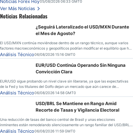
llamadas de ganancias; el petróleo crudo cae por debajo de los $80 con nuevas
Noticias Forex Hoy
05/08/2026 06:33 GMT0
esperanzas; el dólar estadounidense continúa intentando estabilizarse frente al
Ver Más Noticias
yen; el peso mexicano ve un repunte a medida que las tasas caen en EE. UU.
Noticias Relacionadas
¿Seguirá Lateralizado el USD/MXN Durante
el Mes de Agosto?
El USD/MXN continúa moviéndose dentro de un rango técnico, aunque varios
factores macroeconómicos y geopolíticos podrían modificar el equilibrio que ha
dominado al mercado en las últimas semanas.
Análisis Técnico
06/08/2026 15:16 GMT0
EUR/USD Continúa Operando Sin Ninguna
Convicción Clara
EUR/USD sigue probando un nivel clave sin liberarse, ya que las expectativas
de la Fed y los titulares del Golfo dejan un mercado que aún carece de
convicción real.
Análisis Técnico
06/08/2026 14:58 GMT0
USD/BRL Se Mantiene en Rango Amid
Recorte de Tasas y Vigilancia Electoral
Una reducción de tasas del banco central de Brasil y unas elecciones
inminentes están remodelando silenciosamente un rango familiar del USD/BRL.
Una reducción de tasas por parte del banco central de Brasil y unas elecciones
Análisis Técnico
06/08/2026 11:59 GMT0