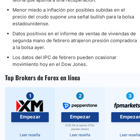
Menor miedo a inflación por posibles subidas en el
precio del crudo supone una señal bullish para la bolsa
estadounidense.
Datos positivos en el informe de ventas de viviendas de
segunda mano de febrero atrajeron presión compradora
a la bolsa ayer.
Los datos del IPC de febrero pueden ocasionar
movimiento hoy en el Dow Jones.
Top Brokers de Forex en línea
1
2
3
Empezar
Empezar
Empeza
El 81.3% al operar CFDs
pierden dinero
Leer reseña
Leer reseña
Leer reseñ