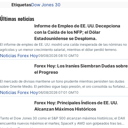
Etiquetas
Dow Jones 30
Últimas noticias
Informe de Empleo de EE. UU. Decepciona
con la Caída de los NFP; el Dólar
Estadounidense se Desploma.
El informe de empleo de EE. UU. mostró una caída inesperada de las nóminas no
agrícolas y un menor crecimiento salarial, mientras el dólar perdió terreno.
Noticias Forex Hoy
09/08/2026 08:10 GMT0
Forex Hoy: Los Iraníes Siembran Dudas sobre
el Progreso
El mercado de divisas mantiene un tono prudente mientras persisten las dudas
sobre Oriente Medio. El petróleo sigue bajo presión, el oro consolida su fortaleza
y los operadores esperan nuevas referencias económicas desde Estados
Noticias Forex Hoy
06/08/2026 07:01 GMT0
Unidos.
Forex Hoy: Principales Índices de EE. UU.
Alcanzan Máximos Históricos
Tanto el Dow Jones 30 como el S&P 500 alcanzan máximos históricos; el DAX
encuentra nuevos máximos el martes; SpaceX y AMD son golpeados tras las