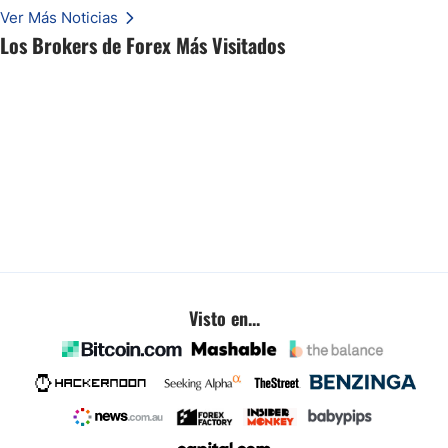
inminentes están remodelando silenciosamente un rango familiar del USD/BRL.
Ver Más Noticias
Esto es lo que los traders están observando a continuación.
Los Brokers de Forex Más Visitados
Visto en...