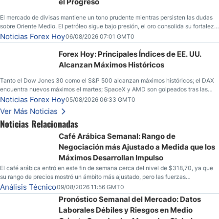
el Progreso
El mercado de divisas mantiene un tono prudente mientras persisten las dudas
sobre Oriente Medio. El petróleo sigue bajo presión, el oro consolida su fortaleza
y los operadores esperan nuevas referencias económicas desde Estados
Noticias Forex Hoy
06/08/2026 07:01 GMT0
Unidos.
Forex Hoy: Principales Índices de EE. UU.
Alcanzan Máximos Históricos
Tanto el Dow Jones 30 como el S&P 500 alcanzan máximos históricos; el DAX
encuentra nuevos máximos el martes; SpaceX y AMD son golpeados tras las
llamadas de ganancias; el petróleo crudo cae por debajo de los $80 con nuevas
Noticias Forex Hoy
05/08/2026 06:33 GMT0
esperanzas; el dólar estadounidense continúa intentando estabilizarse frente al
Ver Más Noticias
yen; el peso mexicano ve un repunte a medida que las tasas caen en EE. UU.
Noticias Relacionadas
Café Arábica Semanal: Rango de
Negociación más Ajustado a Medida que los
Máximos Desarrollan Impulso
El café arábica entró en este fin de semana cerca del nivel de $318,70, ya que
su rango de precios mostró un ámbito más ajustado, pero las fuerzas
especulativas también están mostrando señales de que una mayor volatilidad
Análisis Técnico
09/08/2026 11:56 GMT0
podría estar en el horizonte para la mercancía.
Pronóstico Semanal del Mercado: Datos
Laborales Débiles y Riesgos en Medio