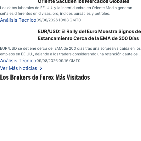
Oriente Sacuden los Mercados Globales
Los datos laborales de EE. UU. y la incertidumbre en Oriente Medio generan
señales diferentes en divisas, oro, índices bursátiles y petróleo.
Análisis Técnico
09/08/2026 10:08 GMT0
EUR/USD: El Rally del Euro Muestra Signos de
Estancamiento Cerca de la EMA de 200 Días
EUR/USD se detiene cerca del EMA de 200 días tras una sorpresiva caída en los
empleos en EE.UU., dejando a los traders considerando una retención cautelosa
ante un fin de semana incierto.
Análisis Técnico
09/08/2026 09:16 GMT0
Ver Más Noticias
Los Brokers de Forex Más Visitados