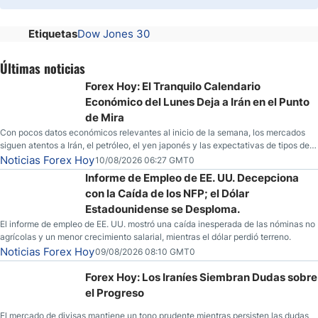
Etiquetas
Dow Jones 30
Últimas noticias
Forex Hoy: El Tranquilo Calendario
Económico del Lunes Deja a Irán en el Punto
de Mira
Con pocos datos económicos relevantes al inicio de la semana, los mercados
siguen atentos a Irán, el petróleo, el yen japonés y las expectativas de tipos de
la Fed.
Noticias Forex Hoy
10/08/2026 06:27 GMT0
Informe de Empleo de EE. UU. Decepciona
con la Caída de los NFP; el Dólar
Estadounidense se Desploma.
El informe de empleo de EE. UU. mostró una caída inesperada de las nóminas no
agrícolas y un menor crecimiento salarial, mientras el dólar perdió terreno.
Noticias Forex Hoy
09/08/2026 08:10 GMT0
Forex Hoy: Los Iraníes Siembran Dudas sobre
el Progreso
El mercado de divisas mantiene un tono prudente mientras persisten las dudas