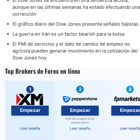
El Dow Jones se encuentra en una tendencia alcista,
aunque en las últimas semanas ha estado efectuando una
corrección
El gráfico diario del Dow Jones presenta señales bajistas
La guerra en Irán es un factor bearish para la bolsa
El PMI de servicios y el dato de cambio de empleo no
agrícola pueden generar movimiento en la cotización del
Dow Jones hoy
Top Brokers de Forex en línea
1
2
3
Empezar
Empezar
Empeza
El 81.3% al operar CFDs
pierden dinero
Leer reseña
Leer reseña
Leer reseñ