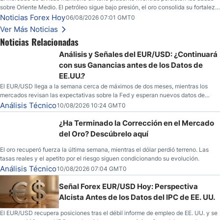
sobre Oriente Medio. El petróleo sigue bajo presión, el oro consolida su fortaleza
y los operadores esperan nuevas referencias económicas desde Estados
Noticias Forex Hoy
06/08/2026 07:01 GMT0
Unidos.
Ver Más Noticias
Noticias Relacionadas
Análisis y Señales del EUR/USD: ¿Continuará
con sus Ganancias antes de los Datos de
EE.UU.?
El EUR/USD llega a la semana cerca de máximos de dos meses, mientras los
mercados revisan las expectativas sobre la Fed y esperan nuevos datos de
inflación de EE. UU.
Análisis Técnico
10/08/2026 10:24 GMT0
¿Ha Terminado la Corrección en el Mercado
del Oro? Descúbrelo aquí
El oro recuperó fuerza la última semana, mientras el dólar perdió terreno. Las
tasas reales y el apetito por el riesgo siguen condicionando su evolución.
Análisis Técnico
10/08/2026 07:04 GMT0
Señal Forex EUR/USD Hoy: Perspectiva
Alcista Antes de los Datos del IPC de EE. UU.
El EUR/USD recupera posiciones tras el débil informe de empleo de EE. UU. y se