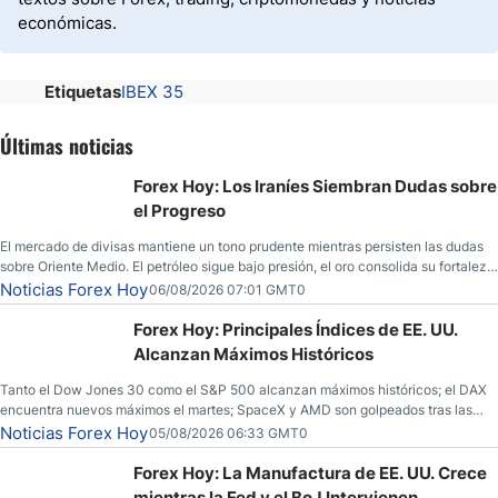
económicas.
Etiquetas
IBEX 35
Últimas noticias
Forex Hoy: Los Iraníes Siembran Dudas sobre
el Progreso
El mercado de divisas mantiene un tono prudente mientras persisten las dudas
sobre Oriente Medio. El petróleo sigue bajo presión, el oro consolida su fortaleza
y los operadores esperan nuevas referencias económicas desde Estados
Noticias Forex Hoy
06/08/2026 07:01 GMT0
Unidos.
Forex Hoy: Principales Índices de EE. UU.
Alcanzan Máximos Históricos
Tanto el Dow Jones 30 como el S&P 500 alcanzan máximos históricos; el DAX
encuentra nuevos máximos el martes; SpaceX y AMD son golpeados tras las
llamadas de ganancias; el petróleo crudo cae por debajo de los $80 con nuevas
Noticias Forex Hoy
05/08/2026 06:33 GMT0
esperanzas; el dólar estadounidense continúa intentando estabilizarse frente al
yen; el peso mexicano ve un repunte a medida que las tasas caen en EE. UU.
Forex Hoy: La Manufactura de EE. UU. Crece
mientras la Fed y el BoJ Intervienen