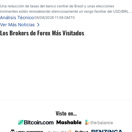
Una reducción de tasas del banco central de Brasil y unas elecciones
inminentes están remodelando silenciosamente un rango familiar del USD/BRL.
Una reducción de tasas por parte del banco central de Brasil y unas elecciones
Análisis Técnico
06/08/2026 11:59 GMT0
inminentes están remodelando silenciosamente un rango familiar del USD/BRL.
Ver Más Noticias
Esto es lo que los traders están observando a continuación.
Los Brokers de Forex Más Visitados
Visto en...