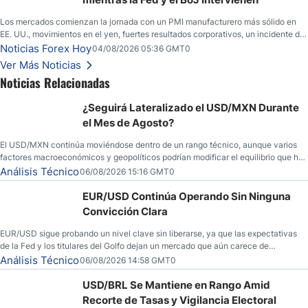
Los mercados comienzan la jornada con un PMI manufacturero más sólido en
EE. UU., movimientos en el yen, fuertes resultados corporativos, un incidente de
seguridad en Bitcoin y nuevas señales desde el mercado del petróleo.
Noticias Forex Hoy
04/08/2026 05:36 GMT0
Ver Más Noticias
Noticias Relacionadas
¿Seguirá Lateralizado el USD/MXN Durante
el Mes de Agosto?
El USD/MXN continúa moviéndose dentro de un rango técnico, aunque varios
factores macroeconómicos y geopolíticos podrían modificar el equilibrio que ha
dominado al mercado en las últimas semanas.
Análisis Técnico
06/08/2026 15:16 GMT0
EUR/USD Continúa Operando Sin Ninguna
Convicción Clara
EUR/USD sigue probando un nivel clave sin liberarse, ya que las expectativas
de la Fed y los titulares del Golfo dejan un mercado que aún carece de
convicción real.
Análisis Técnico
06/08/2026 14:58 GMT0
USD/BRL Se Mantiene en Rango Amid
Recorte de Tasas y Vigilancia Electoral