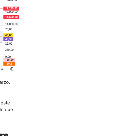
arzo.
 este
lo que
ra