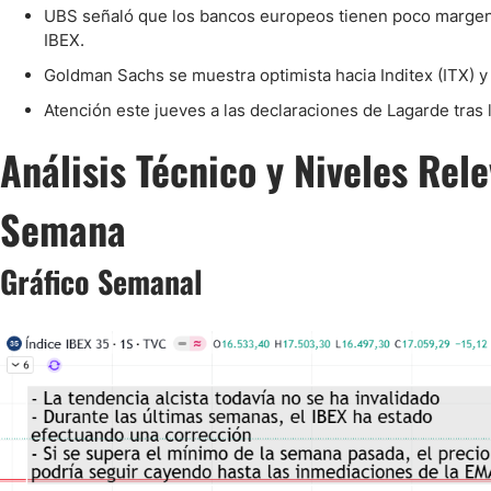
Ecuador
UBS señaló que los bancos europeos tienen poco margen p
Paraguay
Nasdaq 100
S&P 500
IBEX.
Peru
IBEX 35
Todos los í
Goldman Sachs se muestra optimista hacia Inditex (ITX) y 
Panama
Atención este jueves a las declaraciones de Lagarde tras l
Acciones
Latinoamérica
Análisis Técnico y Niveles Rel
Nvidia (NVDA)
Mercado Lib
Bolivia
Banco Santander (SAN)
Todas las A
Nicaragua
Semana
Estados Unidos
Gráfico Semanal