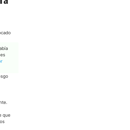
vocado
abía
ses
or
esgo
nte.
le que
los