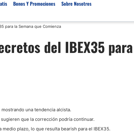
atis
Bonos Y Promociones
Sobre Nosotros
X35 para la Semana que Comienza
 de Broker
Empresas de Fondeo
Noticias del Mercados
ecretos del IBEX35 para
rs Regulados
Lista de Mejores Prop F
Análisis Forex
rs Para Scalping
Empresas de Fondeo en
Señales Forex Gratis
Unidos
r Oro
El Oro va a Subir o Baja
Empresas de Fondeo de
rs de Trading Automático
Tendencia Euro Próxim
ivisas
r para Metatrader 4
Noticias Forex Diarias
rs por Categoría
Mercado de Acciones 
Cacao
/USD)
e mostrando una tendencia alcista.
aterias Primas
 sugieren que la corrección podría continuar.
a medio plazo, lo que resulta bearish para el IBEX35.