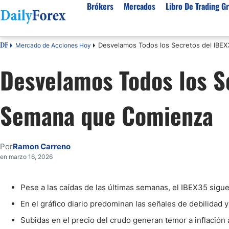
Brókers
Mercados
Libro De Trading Gr
Desvelamos Todos los Secretos del IBE
Mercado de Acciones Hoy
DF
Mejores Brokers por País
Activos populares
Acerca de DailyForex
Tipos
Desvelamos Todos los S
España
Sobre Nosotros
Broke
Divisas
Argentina
Política editorial
Broke
USD/MXN
USD/JPY
Semana que Comienza
Rep. Dominicana
Cómo generamos ingresos
Broke
EUR/USD
USD/COP
Mexico
Nuestra metodología
Broke
USD/PEN
Todas las D
Colombia
Índice de confianza
Broke
Por
Ramon Carreno
Materias Primas
Costa Rica
Por qué confiar en nosotros
Broke
en marzo 16, 2026
Venezuela
Precio del Cafe
Precio del 
Guatemala
Oro (XAU/USD)
Plata (XAG
Pese a las caídas de las últimas semanas, el IBEX35 sigu
Cuba
Petróleo WTI
Todas las M
En el gráfico diario predominan las señales de debilidad y
El Salvador
Subidas en el precio del crudo generan temor a inflación 
Indices