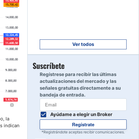
Empezar
8
Leer reseña
Empezar
9
Leer reseña
Ver todos
Empezar
Suscríbete
10
Leer reseña
Regístrese para recibir las últimas
actualizaciones del mercado y las
señales gratuitas directamente a su
bandeja de entrada.
Ayúdame a elegir un Broker
o, la
Regístrate
s indican
*Registrándote aceptas recibir comunicaciones.