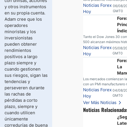
con divisas, acciones
el P
dudas sobre Oriente Medio. 
Noticias Forex
06/08/2
y otros instrumentos
sigue bajo presión, el oro c
Hoy
GMT0
en su propia cuenta.
fortaleza y los operadores 
Fore
Adam cree que los
nuevas referencias económ
Prin
operadores
Estados Unidos.
Índi
minoristas y los
EE. 
Tanto el Dow Jones 30 com
inversionistas
500 alcanzan máximos histó
Alca
pueden obtener
DAX encuentra nuevos máx
Noticias Forex
05/08/2
Máx
rendimientos
martes; SpaceX y AMD son
Hoy
GMT0
Hist
positivos a largo
tras las llamadas de gananci
Fore
plazo siempre y
petróleo crudo cae por deba
La
$80 con nuevas esperanzas;
cuando gestionen
estadounidense continúa i
Manu
sus riesgos, sigan las
estabilizarse frente al yen; 
de E
Los mercados comienzan la
tendencias y
mexicano ve un repunte a 
con un PMI manufacturero 
Cre
perseveren durante
las tasas caen en EE. UU.
en EE. UU., movimientos en 
Noticias Forex
04/08/2
mien
las rachas de
fuertes resultados corporati
Hoy
GMT0
Fed 
incidente de seguridad en B
pérdidas a corto
Ver Más Noticias
Inte
nuevas señales desde el m
plazo, siempre y
Noticias Relacionada
petróleo.
cuando utilicen
¿Seg
únicamente
Late
corredurías de buena