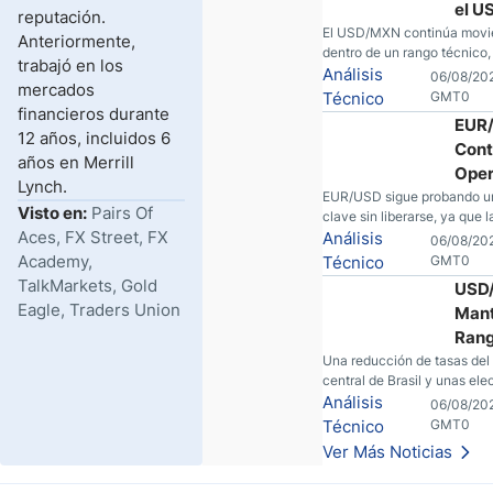
el 
reputación.
Dura
El USD/MXN continúa mov
Anteriormente,
dentro de un rango técnico
Mes
trabajó en los
varios factores macroecon
Análisis
06/08/202
Agos
mercados
geopolíticos podrían modific
Técnico
GMT0
financieros durante
equilibrio que ha dominado
EUR
en las últimas semanas.
12 años, incluidos 6
Cont
años en Merrill
Ope
Lynch.
Sin 
EUR/USD sigue probando un
Visto en:
Pairs Of
clave sin liberarse, ya que l
Conv
Aces, FX Street, FX
expectativas de la Fed y los 
Análisis
06/08/202
Clar
del Golfo dejan un mercado
Academy,
Técnico
GMT0
carece de convicción real.
TalkMarkets, Gold
USD
Eagle, Traders Union
Mant
Ran
Reco
Una reducción de tasas del
central de Brasil y unas el
Tasa
inminentes están remodela
Análisis
06/08/202
Vigi
silenciosamente un rango fa
Técnico
GMT0
Elec
USD/BRL. Una reducción de
Ver Más Noticias
parte del banco central de B
unas elecciones inminentes