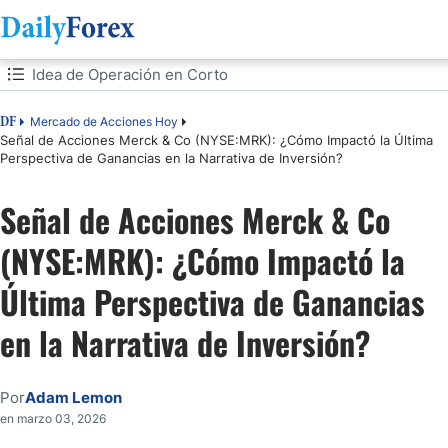
Tabla de contenidos
Idea de Operación en Corto
Idea de Operación en Corto
Mercado de Acciones Hoy
DF
Señal de Acciones Merck & Co (NYSE:MRK): ¿Cómo Impactó la Última
Perspectiva de Ganancias en la Narrativa de Inversión?
Análisis del Sentimiento del Mercado
Señal de Acciones Merck & Co
Análisis Fundamental de Merck & Co
(NYSE:MRK): ¿Cómo Impactó la
Análisis técnico de Merck & Co
Última Perspectiva de Ganancias
Mi Operación de Venta en Corto deAcciones de MRK
en la Narrativa de Inversión?
Por
Adam Lemon
en marzo 03, 2026