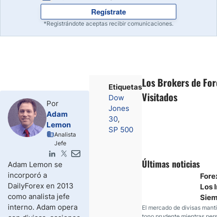
Regístrate
*Registrándote aceptas recibir comunicaciones.
Los Brokers de Fo
Etiquetas
Visitados
Dow
Por
Jones
Adam
30
Lemon
SP 500
Analista
Jefe
Últimas noticias
Adam Lemon se
incorporó a
Fore
DailyForex en 2013
Los 
como analista jefe
Sie
interno. Adam opera
Duda
El mercado de divisas mant
tono prudente mientras pers