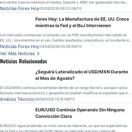
encuentra nuevos máximos el martes; SpaceX y AMD son golpeados tras las
llamadas de ganancias; el petróleo crudo cae por debajo de los $80 con nuevas
Noticias Forex Hoy
05/08/2026 06:33 GMT0
esperanzas; el dólar estadounidense continúa intentando estabilizarse frente al
yen; el peso mexicano ve un repunte a medida que las tasas caen en EE. UU.
Forex Hoy: La Manufactura de EE. UU. Crece
mientras la Fed y el BoJ Intervienen
Los mercados comienzan la jornada con un PMI manufacturero más sólido en
EE. UU., movimientos en el yen, fuertes resultados corporativos, un incidente de
seguridad en Bitcoin y nuevas señales desde el mercado del petróleo.
Noticias Forex Hoy
04/08/2026 05:36 GMT0
Ver Más Noticias
Noticias Relacionadas
¿Seguirá Lateralizado el USD/MXN Durante
el Mes de Agosto?
El USD/MXN continúa moviéndose dentro de un rango técnico, aunque varios
factores macroeconómicos y geopolíticos podrían modificar el equilibrio que ha
dominado al mercado en las últimas semanas.
Análisis Técnico
06/08/2026 15:16 GMT0
EUR/USD Continúa Operando Sin Ninguna
Convicción Clara
EUR/USD sigue probando un nivel clave sin liberarse, ya que las expectativas
de la Fed y los titulares del Golfo dejan un mercado que aún carece de