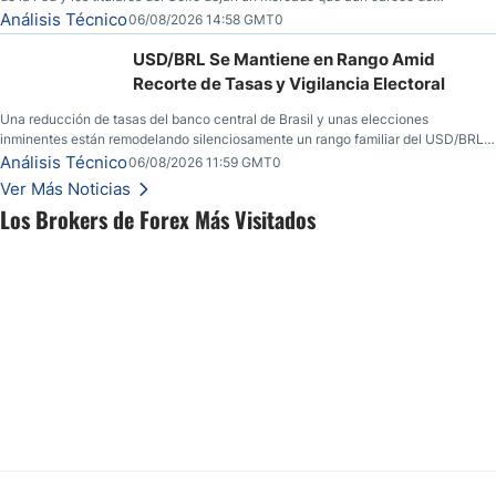
convicción real.
Análisis Técnico
06/08/2026 14:58 GMT0
USD/BRL Se Mantiene en Rango Amid
Recorte de Tasas y Vigilancia Electoral
Una reducción de tasas del banco central de Brasil y unas elecciones
inminentes están remodelando silenciosamente un rango familiar del USD/BRL.
Una reducción de tasas por parte del banco central de Brasil y unas elecciones
Análisis Técnico
06/08/2026 11:59 GMT0
inminentes están remodelando silenciosamente un rango familiar del USD/BRL.
Ver Más Noticias
Esto es lo que los traders están observando a continuación.
Los Brokers de Forex Más Visitados