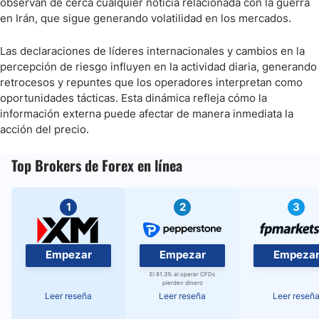
observan de cerca cualquier noticia relacionada con la guerra
en Irán, que sigue generando volatilidad en los mercados.
Las declaraciones de líderes internacionales y cambios en la
percepción de riesgo influyen en la actividad diaria, generando
retrocesos y repuntes que los operadores interpretan como
oportunidades tácticas. Esta dinámica refleja cómo la
información externa puede afectar de manera inmediata la
acción del precio.
Top Brokers de Forex en línea
1
2
3
Empezar
Empezar
Empeza
El 81.3% al operar CFDs
pierden dinero
Leer reseña
Leer reseña
Leer reseñ