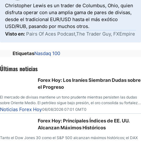
Christopher Lewis es un trader de Columbus, Ohio, quien
disfruta operar con una amplia gama de pares de divisas,
desde el tradicional EUR/USD hasta el más exótico
USD/RUB, pasando por muchos otros.
Visto en:
Pairs Of Aces Podcast,The Trader Guy, FXEmpire
Etiquetas
Nasdaq 100
Últimas noticias
Forex Hoy: Los Iraníes Siembran Dudas sobre
el Progreso
El mercado de divisas mantiene un tono prudente mientras persisten las dudas
sobre Oriente Medio. El petróleo sigue bajo presión, el oro consolida su fortaleza
y los operadores esperan nuevas referencias económicas desde Estados
Noticias Forex Hoy
06/08/2026 07:01 GMT0
Unidos.
Forex Hoy: Principales Índices de EE. UU.
Alcanzan Máximos Históricos
Tanto el Dow Jones 30 como el S&P 500 alcanzan máximos históricos; el DAX