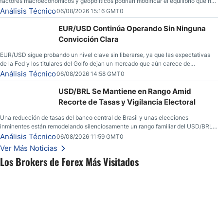
factores macroeconómicos y geopolíticos podrían modificar el equilibrio que ha
dominado al mercado en las últimas semanas.
Análisis Técnico
06/08/2026 15:16 GMT0
EUR/USD Continúa Operando Sin Ninguna
Convicción Clara
EUR/USD sigue probando un nivel clave sin liberarse, ya que las expectativas
de la Fed y los titulares del Golfo dejan un mercado que aún carece de
convicción real.
Análisis Técnico
06/08/2026 14:58 GMT0
USD/BRL Se Mantiene en Rango Amid
Recorte de Tasas y Vigilancia Electoral
Una reducción de tasas del banco central de Brasil y unas elecciones
inminentes están remodelando silenciosamente un rango familiar del USD/BRL.
Una reducción de tasas por parte del banco central de Brasil y unas elecciones
Análisis Técnico
06/08/2026 11:59 GMT0
inminentes están remodelando silenciosamente un rango familiar del USD/BRL.
Ver Más Noticias
Esto es lo que los traders están observando a continuación.
Los Brokers de Forex Más Visitados