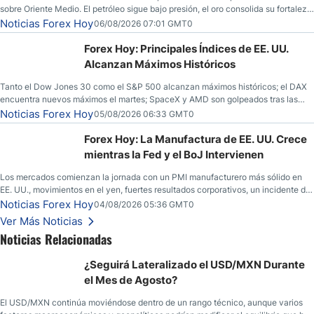
sobre Oriente Medio. El petróleo sigue bajo presión, el oro consolida su fortaleza
y los operadores esperan nuevas referencias económicas desde Estados
Noticias Forex Hoy
06/08/2026 07:01 GMT0
Unidos.
Forex Hoy: Principales Índices de EE. UU.
Alcanzan Máximos Históricos
Tanto el Dow Jones 30 como el S&P 500 alcanzan máximos históricos; el DAX
encuentra nuevos máximos el martes; SpaceX y AMD son golpeados tras las
llamadas de ganancias; el petróleo crudo cae por debajo de los $80 con nuevas
Noticias Forex Hoy
05/08/2026 06:33 GMT0
esperanzas; el dólar estadounidense continúa intentando estabilizarse frente al
yen; el peso mexicano ve un repunte a medida que las tasas caen en EE. UU.
Forex Hoy: La Manufactura de EE. UU. Crece
mientras la Fed y el BoJ Intervienen
Los mercados comienzan la jornada con un PMI manufacturero más sólido en
EE. UU., movimientos en el yen, fuertes resultados corporativos, un incidente de
seguridad en Bitcoin y nuevas señales desde el mercado del petróleo.
Noticias Forex Hoy
04/08/2026 05:36 GMT0
Ver Más Noticias
Noticias Relacionadas
¿Seguirá Lateralizado el USD/MXN Durante
el Mes de Agosto?
El USD/MXN continúa moviéndose dentro de un rango técnico, aunque varios