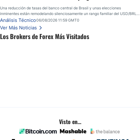
Una reducción de tasas del banco central de Brasil y unas elecciones
inminentes están remodelando silenciosamente un rango familiar del USD/BRL.
Una reducción de tasas por parte del banco central de Brasil y unas elecciones
Análisis Técnico
06/08/2026 11:59 GMT0
inminentes están remodelando silenciosamente un rango familiar del USD/BRL.
Ver Más Noticias
Esto es lo que los traders están observando a continuación.
Los Brokers de Forex Más Visitados
Visto en...