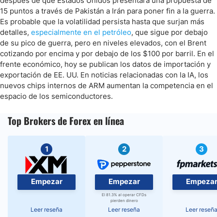
después de que Estados Unidos presentara una propuesta de
15 puntos a través de Pakistán a Irán para poner fin a la guerra.
Es probable que la volatilidad persista hasta que surjan más
detalles,
especialmente en el petróleo
, que sigue por debajo
de su pico de guerra, pero en niveles elevados, con el Brent
cotizando por encima y por debajo de los $100 por barril. En el
frente económico, hoy se publican los datos de importación y
exportación de EE. UU. En noticias relacionadas con la IA, los
nuevos chips internos de ARM aumentan la competencia en el
espacio de los semiconductores.
Top Brokers de Forex en línea
1
2
3
Empezar
Empezar
Empeza
El 81.3% al operar CFDs
pierden dinero
Leer reseña
Leer reseña
Leer reseñ