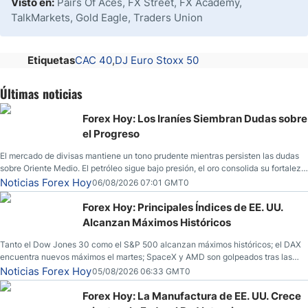
Visto en:
Pairs Of Aces, FX Street, FX Academy,
TalkMarkets, Gold Eagle, Traders Union
Etiquetas
CAC 40
DJ Euro Stoxx 50
Últimas noticias
Forex Hoy: Los Iraníes Siembran Dudas sobre
el Progreso
El mercado de divisas mantiene un tono prudente mientras persisten las dudas
sobre Oriente Medio. El petróleo sigue bajo presión, el oro consolida su fortaleza
y los operadores esperan nuevas referencias económicas desde Estados
Noticias Forex Hoy
06/08/2026 07:01 GMT0
Unidos.
Forex Hoy: Principales Índices de EE. UU.
Alcanzan Máximos Históricos
Tanto el Dow Jones 30 como el S&P 500 alcanzan máximos históricos; el DAX
encuentra nuevos máximos el martes; SpaceX y AMD son golpeados tras las
llamadas de ganancias; el petróleo crudo cae por debajo de los $80 con nuevas
Noticias Forex Hoy
05/08/2026 06:33 GMT0
esperanzas; el dólar estadounidense continúa intentando estabilizarse frente al
yen; el peso mexicano ve un repunte a medida que las tasas caen en EE. UU.
Forex Hoy: La Manufactura de EE. UU. Crece