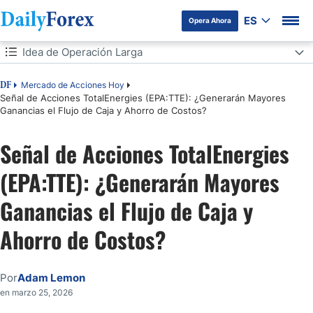
ES
Opera Ahora
Tabla de contenidos
Idea de Operación Larga
Idea de Operación Larga
Mercado de Acciones Hoy
DF
Señal de Acciones TotalEnergies (EPA:TTE): ¿Generarán Mayores
Ganancias el Flujo de Caja y Ahorro de Costos?
Análisis del Sentimiento del Mercado
Señal de Acciones TotalEnergies
Análisis Fundamental de TotalEnergies
(EPA:TTE): ¿Generarán Mayores
Análisis Técnico de TotalEnergies
Ganancias el Flujo de Caja y
Mi Operación Larga de Acciones TTE
Ahorro de Costos?
Por
Adam Lemon
en marzo 25, 2026