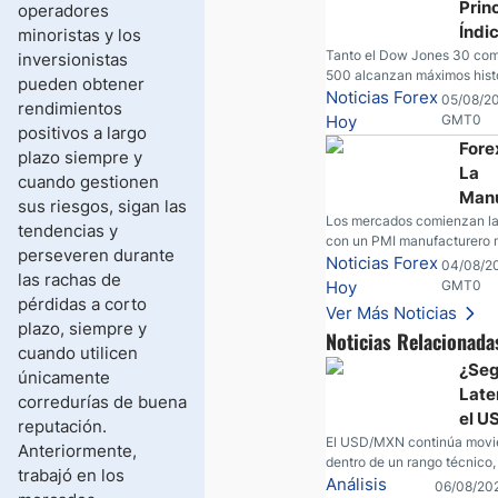
Prin
operadores
Estados Unidos.
Índi
minoristas y los
EE. 
Tanto el Dow Jones 30 com
inversionistas
500 alcanzan máximos histó
Alca
pueden obtener
DAX encuentra nuevos máx
Noticias Forex
05/08/2
Máx
rendimientos
martes; SpaceX y AMD son
Hoy
GMT0
Hist
positivos a largo
tras las llamadas de gananci
Fore
plazo siempre y
petróleo crudo cae por deba
La
$80 con nuevas esperanzas;
cuando gestionen
estadounidense continúa i
Manu
sus riesgos, sigan las
estabilizarse frente al yen; 
de E
Los mercados comienzan la
tendencias y
mexicano ve un repunte a 
con un PMI manufacturero 
Cre
perseveren durante
las tasas caen en EE. UU.
en EE. UU., movimientos en 
Noticias Forex
04/08/2
mien
las rachas de
fuertes resultados corporati
Hoy
GMT0
Fed 
incidente de seguridad en B
pérdidas a corto
Ver Más Noticias
Inte
nuevas señales desde el m
plazo, siempre y
Noticias Relacionada
petróleo.
cuando utilicen
¿Seg
únicamente
Late
corredurías de buena
el 
reputación.
Dura
El USD/MXN continúa mov
Anteriormente,
dentro de un rango técnico
Mes
trabajó en los
varios factores macroecon
Análisis
06/08/202
Agos