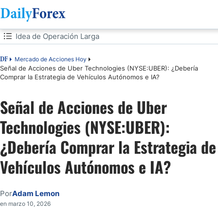
Tabla de contenidos
Idea de Operación Larga
Idea de Operación Larga
Mercado de Acciones Hoy
DF
Señal de Acciones de Uber Technologies (NYSE:UBER): ¿Debería
Comprar la Estrategia de Vehículos Autónomos e IA?
Análisis del Sentimiento del Mercado
Señal de Acciones de Uber
Análisis Fundamental de Uber Technologies
Technologies (NYSE:UBER):
Análisis Técnico de Uber Technologies
¿Debería Comprar la Estrategia de
Mi Operación Larga en Acciones de UBER
Vehículos Autónomos e IA?
Por
Adam Lemon
en marzo 10, 2026