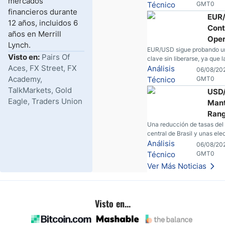
mercados
geopolíticos podrían modific
Técnico
GMT0
financieros durante
equilibrio que ha dominado
EUR
en las últimas semanas.
12 años, incluidos 6
Cont
años en Merrill
Ope
Lynch.
Sin 
EUR/USD sigue probando un
Visto en:
Pairs Of
clave sin liberarse, ya que l
Conv
Aces, FX Street, FX
expectativas de la Fed y los 
Análisis
06/08/202
Clar
del Golfo dejan un mercado
Academy,
Técnico
GMT0
carece de convicción real.
TalkMarkets, Gold
USD
Eagle, Traders Union
Mant
Ran
Reco
Una reducción de tasas del
central de Brasil y unas el
Tasa
inminentes están remodela
Análisis
06/08/202
Vigi
silenciosamente un rango fa
Técnico
GMT0
Elec
USD/BRL. Una reducción de
Ver Más Noticias
parte del banco central de B
unas elecciones inminentes
remodelando silenciosamen
rango familiar del USD/BRL.
Visto en...
que los traders están obser
continuación.