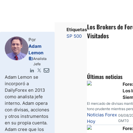
Los Brokers de Fo
Etiquetas
Visitados
SP 500
Por
Adam
Lemon
Analista
Jefe
Últimas noticias
Adam Lemon se
incorporó a
Fore
DailyForex en 2013
Los 
como analista jefe
Sie
interno. Adam opera
Duda
El mercado de divisas mant
tono prudente mientras pers
con divisas, acciones
el P
dudas sobre Oriente Medio. 
Noticias Forex
06/08/2
y otros instrumentos
sigue bajo presión, el oro c
Hoy
GMT0
en su propia cuenta.
fortaleza y los operadores 
Fore
Adam cree que los
nuevas referencias económ