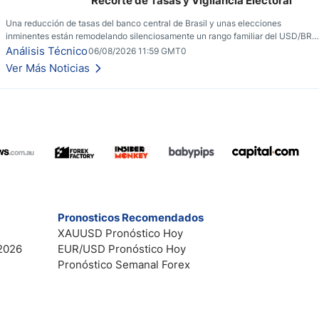
Recorte de Tasas y Vigilancia Electoral
Una reducción de tasas del banco central de Brasil y unas elecciones
inminentes están remodelando silenciosamente un rango familiar del USD/BRL.
Una reducción de tasas por parte del banco central de Brasil y unas elecciones
Análisis Técnico
06/08/2026 11:59 GMT0
inminentes están remodelando silenciosamente un rango familiar del USD/BRL.
Ver Más Noticias
Esto es lo que los traders están observando a continuación.
Pronosticos Recomendados
XAUUSD Pronóstico Hoy
2026
EUR/USD Pronóstico Hoy
Pronóstico Semanal Forex