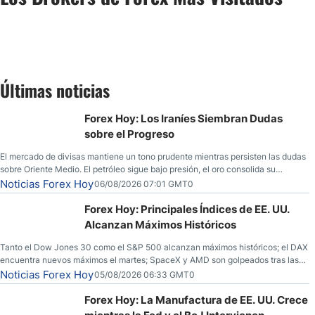
Últimas noticias
Forex Hoy: Los Iraníes Siembran Dudas
sobre el Progreso
El mercado de divisas mantiene un tono prudente mientras persisten las dudas
sobre Oriente Medio. El petróleo sigue bajo presión, el oro consolida su
fortaleza y los operadores esperan nuevas referencias económicas desde
Noticias Forex Hoy
06/08/2026 07:01 GMT0
Estados Unidos.
Forex Hoy: Principales Índices de EE. UU.
Alcanzan Máximos Históricos
Tanto el Dow Jones 30 como el S&P 500 alcanzan máximos históricos; el DAX
encuentra nuevos máximos el martes; SpaceX y AMD son golpeados tras las
llamadas de ganancias; el petróleo crudo cae por debajo de los $80 con
Noticias Forex Hoy
05/08/2026 06:33 GMT0
nuevas esperanzas; el dólar estadounidense continúa intentando estabilizarse
frente al yen; el peso mexicano ve un repunte a medida que las tasas caen en
Forex Hoy: La Manufactura de EE. UU. Crece
EE. UU.