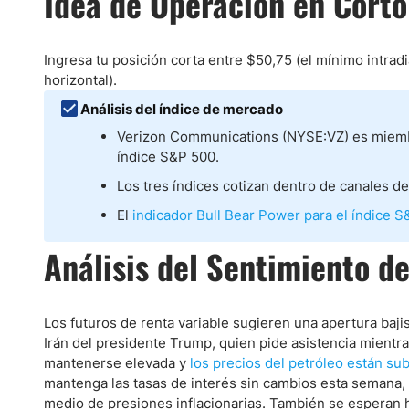
Idea de Operación en Corto
Ecuador
Paraguay
Nasdaq 100
S&P 500
Peru
IBEX 35
Todos los í
Ingresa tu posición corta entre $50,75 (el mínimo intradi
horizontal).
Panama
Acciones
Análisis del índice de mercado
Latinoamérica
Nvidia (NVDA)
Mercado Lib
Verizon Communications (NYSE:VZ) es miem
Bolivia
índice S&P 500.
Banco Santander (SAN)
Todas las A
Nicaragua
Los tres índices cotizan dentro de canales de
Estados Unidos
El
indicador Bull Bear Power para el índice S
Análisis del Sentimiento d
Los futuros de renta variable sugieren una apertura baji
Irán del presidente Trump, quien pide asistencia mientra
mantenerse elevada y
los precios del petróleo están su
mantenga las tasas de interés sin cambios esta semana, p
medio de presiones inflacionarias. También se esperan 