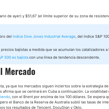
ndices
ario de ayer) y $51,67 (el límite superior de su zona de resisten
re (MELI)
bro del
índice Dow Jones Industrial Average
, del índice S&P 100
cciones
 precios bajistas a medida que se acumulan los catalizadores a l
&P 500 es bajista
con una línea de tendencia descendente.
el Mercado
sta, ya que los mercados siguen inciertos sobre la estrategia d
s afirma que se centrará en Cuba a continuación. La volatilidad
biendo
, con el Brent por encima de los 100 dólares. Se espera q
ero el Banco de la Reserva de Australia subió las tasas de int
hoy los resultados de Tencent, DocuSign y Oklo.