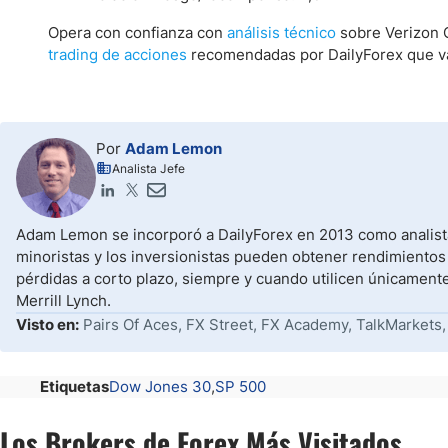
Opera con confianza con
análisis técnico
sobre Verizon C
trading de acciones
recomendadas por DailyForex que va
Por
Adam Lemon
Analista Jefe
Adam Lemon se incorporó a DailyForex en 2013 como analista
minoristas y los inversionistas pueden obtener rendimientos
pérdidas a corto plazo, siempre y cuando utilicen únicament
Merrill Lynch.
Visto en:
Pairs Of Aces, FX Street, FX Academy, TalkMarkets,
Etiquetas
Dow Jones 30
SP 500
Los Brokers de Forex Más Visitados