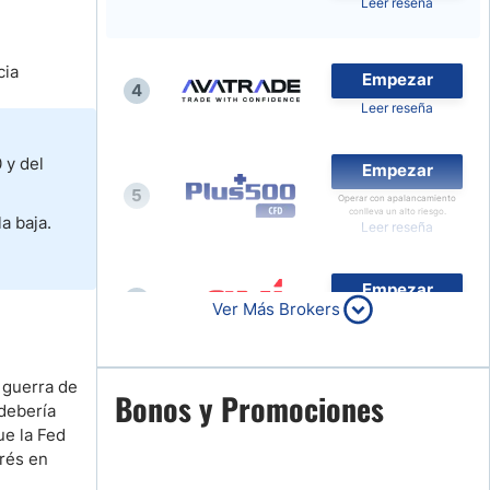
Leer reseña
Noticias de Brokers
cia
Empezar
4
Leer reseña
 y del
Empezar
5
Operar con apalancamiento
conlleva un alto riesgo.
a baja.
Leer reseña
Empezar
6
Ver Más Brokers
Leer reseña
e guerra de
Empezar
Bonos y Promociones
7
 debería
Leer reseña
ue la Fed
erés en