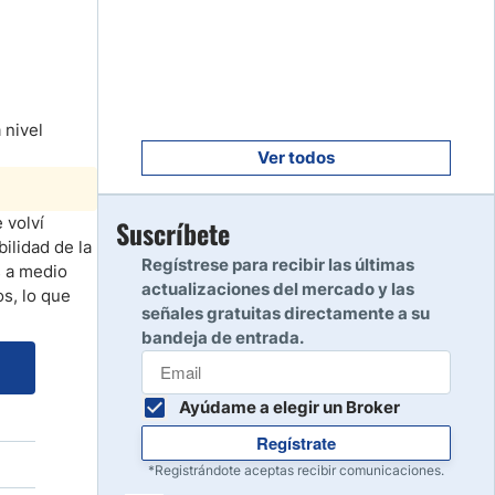
Empezar
8
Leer reseña
Empezar
9
 nivel
Leer reseña
Ver todos
Empezar
 volví
Suscríbete
10
ilidad de la
Leer reseña
Regístrese para recibir las últimas
s a medio
actualizaciones del mercado y las
os, lo que
señales gratuitas directamente a su
bandeja de entrada.
Ayúdame a elegir un Broker
Regístrate
*Registrándote aceptas recibir comunicaciones.