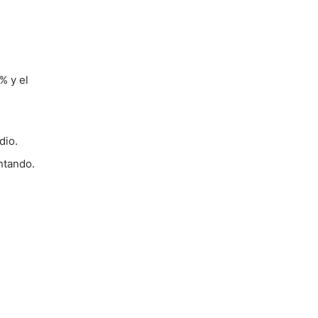
% y el
dio.
ntando.