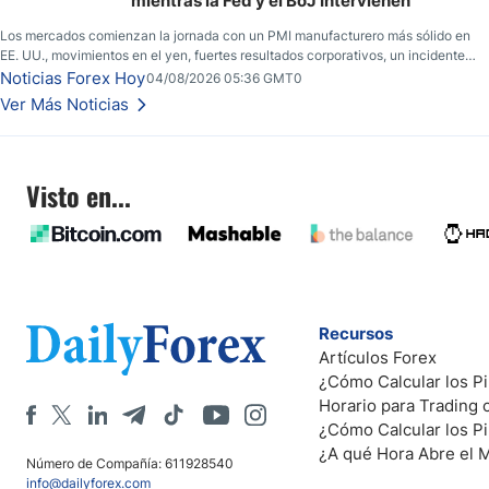
mientras la Fed y el BoJ Intervienen
Los mercados comienzan la jornada con un PMI manufacturero más sólido en
EE. UU., movimientos en el yen, fuertes resultados corporativos, un incidente
de seguridad en Bitcoin y nuevas señales desde el mercado del petróleo.
Noticias Forex Hoy
04/08/2026 05:36 GMT0
Ver Más Noticias
Visto en...
Recursos
Artículos Forex
¿Cómo Calcular los Pi
Horario para Trading
¿Cómo Calcular los P
¿A qué Hora Abre el 
Número de Compañía: 611928540
info@dailyforex.com