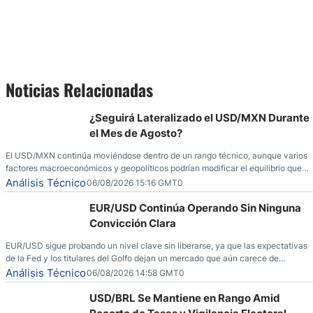
Noticias Relacionadas
¿Seguirá Lateralizado el USD/MXN Durante
el Mes de Agosto?
El USD/MXN continúa moviéndose dentro de un rango técnico, aunque varios
factores macroeconómicos y geopolíticos podrían modificar el equilibrio que
ha dominado al mercado en las últimas semanas.
Análisis Técnico
06/08/2026 15:16 GMT0
EUR/USD Continúa Operando Sin Ninguna
Convicción Clara
EUR/USD sigue probando un nivel clave sin liberarse, ya que las expectativas
de la Fed y los titulares del Golfo dejan un mercado que aún carece de
convicción real.
Análisis Técnico
06/08/2026 14:58 GMT0
USD/BRL Se Mantiene en Rango Amid