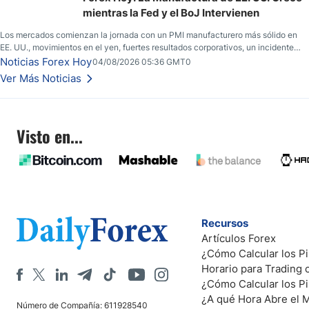
EE. UU.
mientras la Fed y el BoJ Intervienen
Los mercados comienzan la jornada con un PMI manufacturero más sólido en
EE. UU., movimientos en el yen, fuertes resultados corporativos, un incidente
de seguridad en Bitcoin y nuevas señales desde el mercado del petróleo.
Noticias Forex Hoy
04/08/2026 05:36 GMT0
Ver Más Noticias
Visto en...
Recursos
Artículos Forex
¿Cómo Calcular los Pi
Horario para Trading
¿Cómo Calcular los P
¿A qué Hora Abre el 
Número de Compañía: 611928540