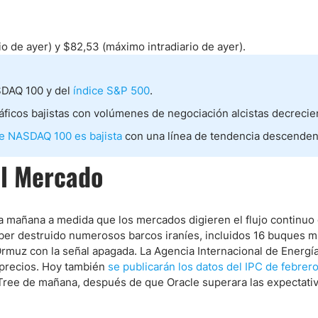
ndices
io de ayer) y $82,53 (máximo intradiario de ayer).
SDAQ 100 y del
índice S&P 500
.
re (MELI)
ficos bajistas con volúmenes de negociación alcistas decrecie
cciones
ice NASDAQ 100 es bajista
con una línea de tendencia descenden
el Mercado
 mañana a medida que los mercados digieren el flujo continuo 
haber destruido numerosos barcos iraníes, incluidos 16 buques 
Ormuz con la señal apagada. La Agencia Internacional de Energ
s precios. Hoy también
se publicarán los datos del IPC de febrer
Tree de mañana, después de que Oracle superara las expectativ