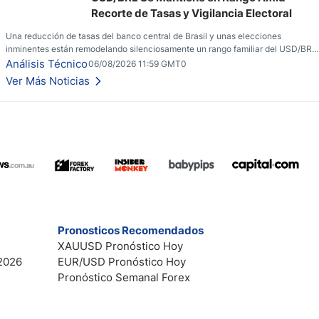
Recorte de Tasas y Vigilancia Electoral
Una reducción de tasas del banco central de Brasil y unas elecciones
inminentes están remodelando silenciosamente un rango familiar del USD/BRL.
Una reducción de tasas por parte del banco central de Brasil y unas elecciones
Análisis Técnico
06/08/2026 11:59 GMT0
inminentes están remodelando silenciosamente un rango familiar del USD/BRL.
Ver Más Noticias
Esto es lo que los traders están observando a continuación.
Pronosticos Recomendados
XAUUSD Pronóstico Hoy
2026
EUR/USD Pronóstico Hoy
Pronóstico Semanal Forex