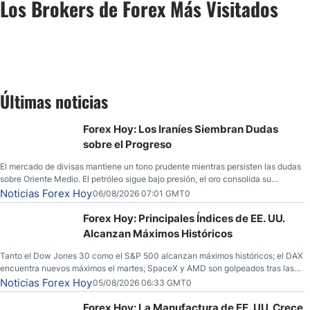
Los Brokers de Forex Más Visitados
Últimas noticias
Forex Hoy: Los Iraníes Siembran Dudas
sobre el Progreso
El mercado de divisas mantiene un tono prudente mientras persisten las dudas
sobre Oriente Medio. El petróleo sigue bajo presión, el oro consolida su
fortaleza y los operadores esperan nuevas referencias económicas desde
Noticias Forex Hoy
06/08/2026 07:01 GMT0
Estados Unidos.
Forex Hoy: Principales Índices de EE. UU.
Alcanzan Máximos Históricos
Tanto el Dow Jones 30 como el S&P 500 alcanzan máximos históricos; el DAX
encuentra nuevos máximos el martes; SpaceX y AMD son golpeados tras las
llamadas de ganancias; el petróleo crudo cae por debajo de los $80 con
Noticias Forex Hoy
05/08/2026 06:33 GMT0
nuevas esperanzas; el dólar estadounidense continúa intentando estabilizarse
frente al yen; el peso mexicano ve un repunte a medida que las tasas caen en
Forex Hoy: La Manufactura de EE. UU. Crece