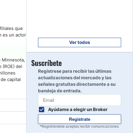
Empezar
8
Leer reseña
iliales que
Empezar
9
n es un actor
Leer reseña
Ver todos
Empezar
e Minnesota,
Suscríbete
10
o (ROE) del
Leer reseña
Regístrese para recibir las últimas
illones
actualizaciones del mercado y las
de capital
señales gratuitas directamente a su
bandeja de entrada.
Ayúdame a elegir un Broker
Regístrate
*Registrándote aceptas recibir comunicaciones.