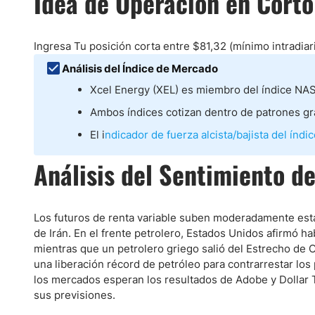
Idea de Operación en Corto
Ecuador
Paraguay
Nasdaq 100
S&P 500
Peru
IBEX 35
Todos los í
Ingresa Tu posición corta entre $81,32 (mínimo intradiar
Panama
Análisis del Índice de Mercado
Acciones
Latinoamérica
Xcel Energy (XEL) es miembro del índice NA
Nvidia (NVDA)
Mercado Lib
Bolivia
Ambos índices cotizan dentro de patrones grá
Banco Santander (SAN)
Todas las A
Nicaragua
El i
ndicador de fuerza alcista/bajista del índ
Estados Unidos
Análisis del Sentimiento d
Los futuros de renta variable suben moderadamente esta
de Irán. En el frente petrolero, Estados Unidos afirmó 
mientras que un petrolero griego salió del Estrecho de 
una liberación récord de petróleo para contrarrestar lo
los mercados esperan los resultados de Adobe y Dollar 
sus previsiones.