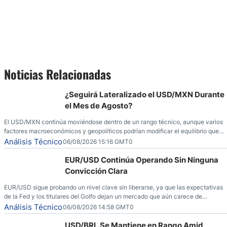
Noticias Relacionadas
¿Seguirá Lateralizado el USD/MXN Durante
el Mes de Agosto?
El USD/MXN continúa moviéndose dentro de un rango técnico, aunque varios
factores macroeconómicos y geopolíticos podrían modificar el equilibrio que
ha dominado al mercado en las últimas semanas.
Análisis Técnico
06/08/2026 15:16 GMT0
EUR/USD Continúa Operando Sin Ninguna
Convicción Clara
EUR/USD sigue probando un nivel clave sin liberarse, ya que las expectativas
de la Fed y los titulares del Golfo dejan un mercado que aún carece de
convicción real.
Análisis Técnico
06/08/2026 14:58 GMT0
USD/BRL Se Mantiene en Rango Amid