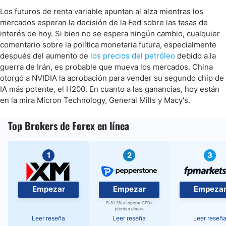
Los futuros de renta variable apuntan al alza mientras los
mercados esperan la decisión de la Fed sobre las tasas de
interés de hoy. Si bien no se espera ningún cambio, cualquier
comentario sobre la política monetaria futura, especialmente
después del aumento de
los precios del petróleo
debido a la
guerra de Irán, es probable que mueva los mercados. China
otorgó a NVIDIA la aprobación para vender su segundo chip de
IA más potente, el H200. En cuanto a las ganancias, hoy están
en la mira Micron Technology, General Mills y Macy's.
Top Brokers de Forex en línea
1
2
3
Empezar
Empezar
Empeza
El 81.3% al operar CFDs
pierden dinero
Leer reseña
Leer reseña
Leer reseñ