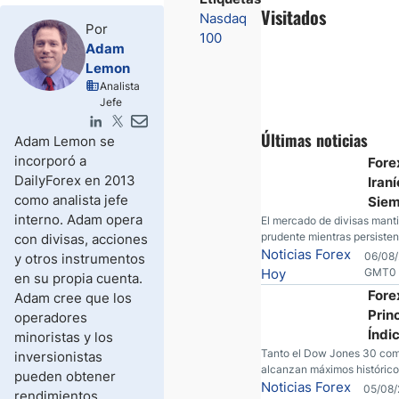
Visitados
Nasdaq
Por
100
Adam
Lemon
Analista
Jefe
Últimas noticias
Adam Lemon se
incorporó a
Fore
DailyForex en 2013
Iraní
como analista jefe
Sie
interno. Adam opera
Duda
El mercado de divisas mant
prudente mientras persisten
con divisas, acciones
Prog
sobre Oriente Medio. El petr
Noticias Forex
06/08/
y otros instrumentos
presión, el oro consolida su 
Hoy
GMT0
en su propia cuenta.
operadores esperan nuevas
Fore
Adam cree que los
económicas desde Estados 
Prin
operadores
Índi
minoristas y los
UU. 
Tanto el Dow Jones 30 co
inversionistas
alcanzan máximos histórico
Máx
pueden obtener
encuentra nuevos máximos 
Noticias Forex
05/08/
Hist
rendimientos