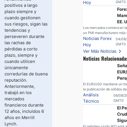
SpaceX y AMD son golpeado
Hoy
GMT0
positivos a largo
llamadas de ganancias; el p
Fore
plazo siempre y
cae por debajo de los $80 
Manu
esperanzas; el dólar estad
cuando gestionen
continúa intentando estabili
EE. 
sus riesgos, sigan las
yen; el peso mexicano ve u
mien
Los mercados comienzan la
tendencias y
medida que las tasas caen 
un PMI manufacturero más s
y el 
perseveren durante
UU., movimientos en el yen,
Noticias Forex
04/08/
Inte
las rachas de
resultados corporativos, un
Hoy
GMT0
seguridad en Bitcoin y nue
pérdidas a corto
Ver Más Noticias
desde el mercado del petról
plazo, siempre y
Noticias Relacionada
cuando utilicen
Seña
únicamente
EUR/
corredurías de buena
Pers
reputación.
Alci
El EUR/USD mantiene un ton
Anteriormente,
la publicación de sólidos da
Ante
trabajó en los
económicos en Europa y Es
Análisis
06/08/2
Info
mercados
El mercado sigue atento al 
Técnico
GMT0
financieros durante
empleo estadounidense y a 
El P
del escenario geopolítico.
12 años, incluidos 6
Crud
años en Merrill
Sigu
Lynch.
Volá
El petróleo crudo WTI está 