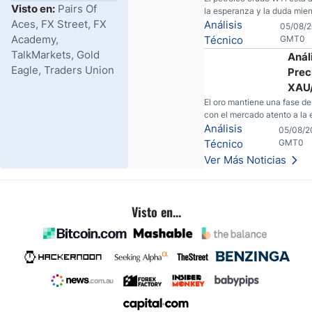
Visto en:
Pairs Of
la esperanza y la duda mie
Cont
Aces, FX Street, FX
las conversaciones entre Ir
Análisis
05/08/2
Conv
Unidos. Aquí está la razón p
Academy,
Técnico
GMT0
entre
traders pueden querer pens
TalkMarkets, Gold
Análi
EE.U
antes de tomar partido en 
Eagle, Traders Union
Prec
XAU
¿Log
El oro mantiene una fase d
con el mercado atento a la 
Romp
dólar, los rendimientos y lo
Análisis
05/08/2
Resi
datos económicos que puede
Técnico
GMT0
Crít
dirección.
Ver Más Noticias
$4.2
Visto en...