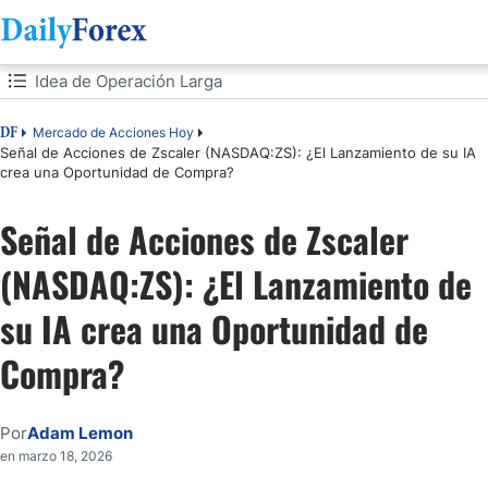
Tabla de contenidos
Idea de Operación Larga
Idea de Operación Larga
Mercado de Acciones Hoy
DF
Señal de Acciones de Zscaler (NASDAQ:ZS): ¿El Lanzamiento de su IA
crea una Oportunidad de Compra?
Análisis del Sentimiento del Mercado
Señal de Acciones de Zscaler
Análisis Fundamental de Zscaler
(NASDAQ:ZS): ¿El Lanzamiento de
Análisis Técnico de Zscaler
su IA crea una Oportunidad de
Mi Operación de Acciones Largas ZS
Compra?
Por
Adam Lemon
en marzo 18, 2026