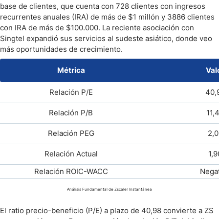
base de clientes, que cuenta con 728 clientes con ingresos
recurrentes anuales (IRA) de más de $1 millón y 3886 clientes
con IRA de más de $100.000. La reciente asociación con
Singtel expandió sus servicios al sudeste asiático, donde veo
más oportunidades de crecimiento.
Métrica
Val
Relación P/E
40,
Relación P/B
11,
Relación PEG
2,0
Relación Actual
1,9
Relación ROIC-WACC
Negat
Análisis Fundamental de Zscaler Instantánea
El ratio precio-beneficio (P/E) a plazo de 40,98 convierte a ZS