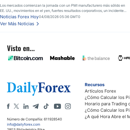
Los mercados comienzan la jornada con un PMI manufacturero más sólido en
EE. UU., movimientos en el yen, fuertes resultados corporativos, un incidente
de seguridad en Bitcoin y nuevas señales desde el mercado del petróleo.
Noticias Forex Hoy
04/08/2026 05:36 GMT0
Ver Más Noticias
Visto en...
Recursos
Artículos Forex
¿Cómo Calcular los Pi
Horario para Trading
¿Cómo Calcular los P
¿A qué Hora Abre el 
Número de Compañía: 611928540
info@dailyforex.com
2803 Philadelphia Pike