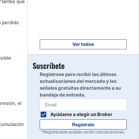
ortantes que
Empezar
8
Leer reseña
a perdido
Empezar
9
Leer reseña
Ver todos
sible
Empezar
Suscríbete
10
Leer reseña
Regístrese para recibir las últimas
actualizaciones del mercado y las
señales gratuitas directamente a su
bandeja de entrada.
resión, el
Ayúdame a elegir un Broker
Regístrate
acumulación
*Registrándote aceptas recibir comunicaciones.