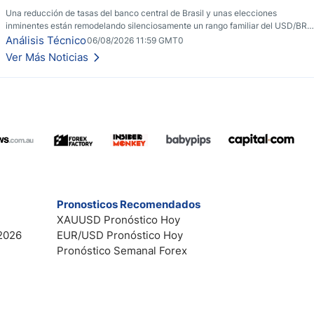
Una reducción de tasas del banco central de Brasil y unas elecciones
inminentes están remodelando silenciosamente un rango familiar del USD/BRL.
Una reducción de tasas por parte del banco central de Brasil y unas elecciones
Análisis Técnico
06/08/2026 11:59 GMT0
inminentes están remodelando silenciosamente un rango familiar del USD/BRL.
Ver Más Noticias
Esto es lo que los traders están observando a continuación.
Pronosticos Recomendados
XAUUSD Pronóstico Hoy
2026
EUR/USD Pronóstico Hoy
Pronóstico Semanal Forex