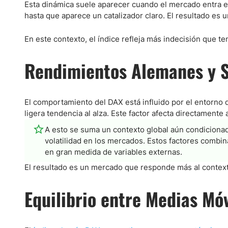
Ecuador
Esta dinámica suele aparecer cuando el mercado entra en
hasta que aparece un catalizador claro. El resultado es 
Paraguay
Nasdaq 100
S&P 500
Peru
IBEX 35
Todos los í
En este contexto, el índice refleja más indecisión que te
Panama
Acciones
Latinoamérica
Rendimientos Alemanes y S
Nvidia (NVDA)
Mercado Lib
Bolivia
Banco Santander (SAN)
Todas las A
Nicaragua
El comportamiento del DAX está influido por el entorno
Estados Unidos
ligera tendencia al alza. Este factor afecta directamente
A esto se suma un contexto global aún condicionad
volatilidad en los mercados. Estos factores combi
en gran medida de variables externas.
El resultado es un mercado que responde más al context
Equilibrio entre Medias Móv