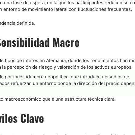
 una fase de espera, en la que los participantes reducen su c
un entorno de movimiento lateral con fluctuaciones frecuentes.
ndices
ndencia definida.
ensibilidad Macro
re (MELI)
cciones
 de tipos de interés en Alemania, donde los rendimientos han m
 a la percepción de riesgo y valoración de los activos europeos.
o por incertidumbre geopolítica, que introduce episodios de
nados refuerzan un entorno donde la dirección del precio depe
o macroeconómico que a una estructura técnica clara.
iles Clave