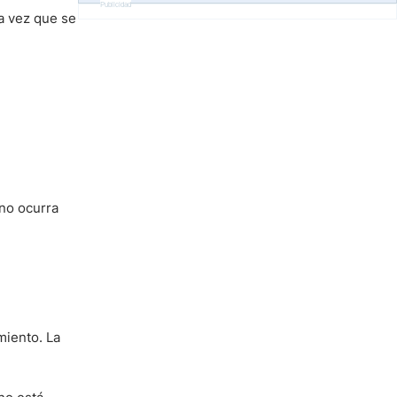
Publicidad
a vez que se
 no ocurra
miento. La