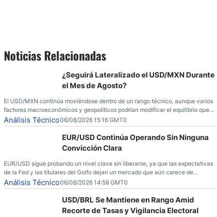
Noticias Relacionadas
¿Seguirá Lateralizado el USD/MXN Durante
el Mes de Agosto?
El USD/MXN continúa moviéndose dentro de un rango técnico, aunque varios
factores macroeconómicos y geopolíticos podrían modificar el equilibrio que
ha dominado al mercado en las últimas semanas.
Análisis Técnico
06/08/2026 15:16 GMT0
EUR/USD Continúa Operando Sin Ninguna
Convicción Clara
EUR/USD sigue probando un nivel clave sin liberarse, ya que las expectativas
de la Fed y los titulares del Golfo dejan un mercado que aún carece de
convicción real.
Análisis Técnico
06/08/2026 14:58 GMT0
USD/BRL Se Mantiene en Rango Amid
Recorte de Tasas y Vigilancia Electoral