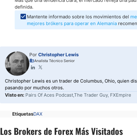
Más que una tendencia clara, el mercado refleja una pau
definida.
Mantente informado sobre los movimientos del
me
mejores brókers para operar en Alemania
recomend
Por
Christopher Lewis
Analista Técnico Senior
Christopher Lewis es un trader de Columbus, Ohio, quien dis
pasando por muchos otros.
Visto en:
Pairs Of Aces Podcast,The Trader Guy, FXEmpire
Etiquetas
DAX
Los Brokers de Forex Más Visitados