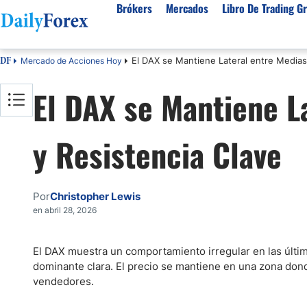
Brókers
Mercados
Libro De Trading Gr
El DAX se Mantiene Lateral entre Medias
Mercado de Acciones Hoy
DF
Mejores Brokers por País
Activos populares
Acerca de DailyForex
Tipos
El DAX se Mantiene L
España
Sobre Nosotros
Broke
Divisas
Argentina
Política editorial
Broke
USD/MXN
USD/JPY
y Resistencia Clave
Rep. Dominicana
Cómo generamos ingresos
Broke
EUR/USD
USD/COP
Mexico
Nuestra metodología
Broke
USD/PEN
Todas las D
Colombia
Índice de confianza
Broke
Por
Christopher Lewis
Materias Primas
Costa Rica
Por qué confiar en nosotros
Broke
en abril 28, 2026
Venezuela
Precio del Cafe
Precio del 
Guatemala
Oro (XAU/USD)
Plata (XAG
El DAX muestra un comportamiento irregular en las últim
dominante clara. El precio se mantiene en una zona don
Cuba
Petróleo WTI
Todas las M
vendedores.
El Salvador
Indices