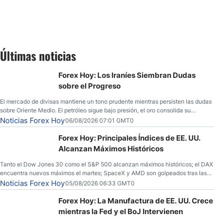
Últimas noticias
Forex Hoy: Los Iraníes Siembran Dudas
sobre el Progreso
El mercado de divisas mantiene un tono prudente mientras persisten las dudas
sobre Oriente Medio. El petróleo sigue bajo presión, el oro consolida su
fortaleza y los operadores esperan nuevas referencias económicas desde
Noticias Forex Hoy
06/08/2026 07:01 GMT0
Estados Unidos.
Forex Hoy: Principales Índices de EE. UU.
Alcanzan Máximos Históricos
Tanto el Dow Jones 30 como el S&P 500 alcanzan máximos históricos; el DAX
encuentra nuevos máximos el martes; SpaceX y AMD son golpeados tras las
llamadas de ganancias; el petróleo crudo cae por debajo de los $80 con
Noticias Forex Hoy
05/08/2026 06:33 GMT0
nuevas esperanzas; el dólar estadounidense continúa intentando estabilizarse
frente al yen; el peso mexicano ve un repunte a medida que las tasas caen en
Forex Hoy: La Manufactura de EE. UU. Crece
EE. UU.
mientras la Fed y el BoJ Intervienen