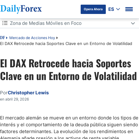
ES
Opera Ahora
Tabla de contenidos
Zona de Medias Móviles en Foco
Zona de Medias Móviles en Foco
Mercado de Acciones Hoy
DF
El DAX Retrocede hacia Soportes Clave en un Entorno de Volatilidad
Resistencia y Dinámica de Rango
El DAX Retrocede hacia Soportes
Sensibilidad Macro y Volatilidad
Clave en un Entorno de Volatilidad
Reacción desde Soporte
Por
Christopher Lewis
Mercado en Fase de Ajuste
en abril 29, 2026
El mercado alemán se mueve en un entorno donde los tipos de
interés y el comportamiento de la deuda pública siguen siendo
factores determinantes. La evolución de los rendimientos en
Alemania añade presión a los activos de renta variable,