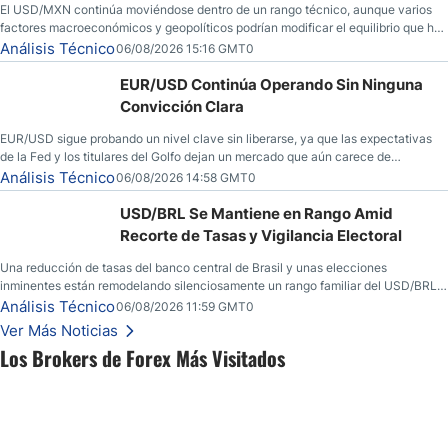
El USD/MXN continúa moviéndose dentro de un rango técnico, aunque varios
factores macroeconómicos y geopolíticos podrían modificar el equilibrio que ha
dominado al mercado en las últimas semanas.
Análisis Técnico
06/08/2026 15:16 GMT0
EUR/USD Continúa Operando Sin Ninguna
Convicción Clara
EUR/USD sigue probando un nivel clave sin liberarse, ya que las expectativas
de la Fed y los titulares del Golfo dejan un mercado que aún carece de
convicción real.
Análisis Técnico
06/08/2026 14:58 GMT0
USD/BRL Se Mantiene en Rango Amid
Recorte de Tasas y Vigilancia Electoral
Una reducción de tasas del banco central de Brasil y unas elecciones
inminentes están remodelando silenciosamente un rango familiar del USD/BRL.
Una reducción de tasas por parte del banco central de Brasil y unas elecciones
Análisis Técnico
06/08/2026 11:59 GMT0
inminentes están remodelando silenciosamente un rango familiar del USD/BRL.
Ver Más Noticias
Esto es lo que los traders están observando a continuación.
Los Brokers de Forex Más Visitados