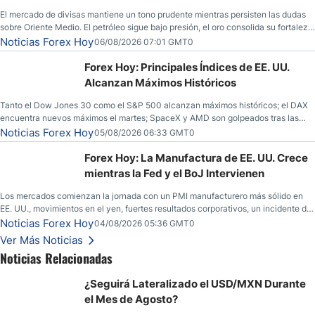
El mercado de divisas mantiene un tono prudente mientras persisten las dudas
sobre Oriente Medio. El petróleo sigue bajo presión, el oro consolida su fortaleza
y los operadores esperan nuevas referencias económicas desde Estados
Noticias Forex Hoy
06/08/2026 07:01 GMT0
Unidos.
Forex Hoy: Principales Índices de EE. UU.
Alcanzan Máximos Históricos
Tanto el Dow Jones 30 como el S&P 500 alcanzan máximos históricos; el DAX
encuentra nuevos máximos el martes; SpaceX y AMD son golpeados tras las
llamadas de ganancias; el petróleo crudo cae por debajo de los $80 con nuevas
Noticias Forex Hoy
05/08/2026 06:33 GMT0
esperanzas; el dólar estadounidense continúa intentando estabilizarse frente al
yen; el peso mexicano ve un repunte a medida que las tasas caen en EE. UU.
Forex Hoy: La Manufactura de EE. UU. Crece
mientras la Fed y el BoJ Intervienen
Los mercados comienzan la jornada con un PMI manufacturero más sólido en
EE. UU., movimientos en el yen, fuertes resultados corporativos, un incidente de
seguridad en Bitcoin y nuevas señales desde el mercado del petróleo.
Noticias Forex Hoy
04/08/2026 05:36 GMT0
Ver Más Noticias
Noticias Relacionadas
¿Seguirá Lateralizado el USD/MXN Durante
el Mes de Agosto?