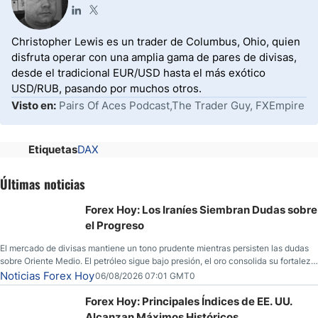
Christopher Lewis es un trader de Columbus, Ohio, quien
disfruta operar con una amplia gama de pares de divisas,
desde el tradicional EUR/USD hasta el más exótico
USD/RUB, pasando por muchos otros.
Visto en:
Pairs Of Aces Podcast,The Trader Guy, FXEmpire
Etiquetas
DAX
Últimas noticias
Forex Hoy: Los Iraníes Siembran Dudas sobre
el Progreso
El mercado de divisas mantiene un tono prudente mientras persisten las dudas
sobre Oriente Medio. El petróleo sigue bajo presión, el oro consolida su fortaleza
y los operadores esperan nuevas referencias económicas desde Estados
Noticias Forex Hoy
06/08/2026 07:01 GMT0
Unidos.
Forex Hoy: Principales Índices de EE. UU.
Alcanzan Máximos Históricos