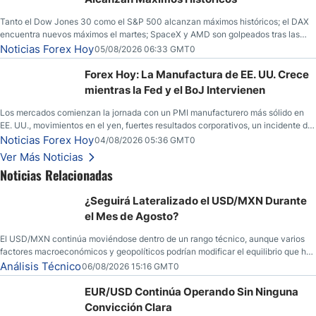
Tanto el Dow Jones 30 como el S&P 500 alcanzan máximos históricos; el DAX
encuentra nuevos máximos el martes; SpaceX y AMD son golpeados tras las
llamadas de ganancias; el petróleo crudo cae por debajo de los $80 con nuevas
Noticias Forex Hoy
05/08/2026 06:33 GMT0
esperanzas; el dólar estadounidense continúa intentando estabilizarse frente al
yen; el peso mexicano ve un repunte a medida que las tasas caen en EE. UU.
Forex Hoy: La Manufactura de EE. UU. Crece
mientras la Fed y el BoJ Intervienen
Los mercados comienzan la jornada con un PMI manufacturero más sólido en
EE. UU., movimientos en el yen, fuertes resultados corporativos, un incidente de
seguridad en Bitcoin y nuevas señales desde el mercado del petróleo.
Noticias Forex Hoy
04/08/2026 05:36 GMT0
Ver Más Noticias
Noticias Relacionadas
¿Seguirá Lateralizado el USD/MXN Durante
el Mes de Agosto?
El USD/MXN continúa moviéndose dentro de un rango técnico, aunque varios
factores macroeconómicos y geopolíticos podrían modificar el equilibrio que ha
dominado al mercado en las últimas semanas.
Análisis Técnico
06/08/2026 15:16 GMT0
EUR/USD Continúa Operando Sin Ninguna
Convicción Clara