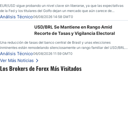
EUR/USD sigue probando un nivel clave sin liberarse, ya que las expectativas
de la Fed y los titulares del Golfo dejan un mercado que aún carece de
convicción real.
Análisis Técnico
06/08/2026 14:58 GMT0
USD/BRL Se Mantiene en Rango Amid
Recorte de Tasas y Vigilancia Electoral
Una reducción de tasas del banco central de Brasil y unas elecciones
inminentes están remodelando silenciosamente un rango familiar del USD/BRL.
Una reducción de tasas por parte del banco central de Brasil y unas elecciones
Análisis Técnico
06/08/2026 11:59 GMT0
inminentes están remodelando silenciosamente un rango familiar del USD/BRL.
Ver Más Noticias
Esto es lo que los traders están observando a continuación.
Los Brokers de Forex Más Visitados