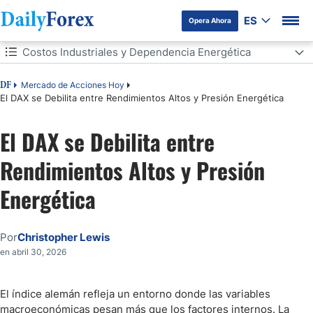
ES
Opera Ahora
Tabla de contenidos
Costos Industriales y Dependencia Energética
Costos Industriales y Dependencia Energética
Mercado de Acciones Hoy
DF
El DAX se Debilita entre Rendimientos Altos y Presión Energética
Rango de Consolidación y Zonas Técnicas en Juego
El DAX se Debilita entre
Incertidumbre Macro y Toma de Decisiones
Rendimientos Altos y Presión
Qué Podría Cambiar el Sesgo del DAX
Energética
Señal Condicionada: El Rol Clave del Bono Alemán
Por
Christopher Lewis
Un Mercado en Espera de Definición
en abril 30, 2026
El índice alemán refleja un entorno donde las variables
macroeconómicas pesan más que los factores internos. La