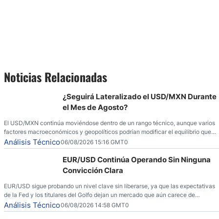
Noticias Relacionadas
¿Seguirá Lateralizado el USD/MXN Durante
el Mes de Agosto?
El USD/MXN continúa moviéndose dentro de un rango técnico, aunque varios
factores macroeconómicos y geopolíticos podrían modificar el equilibrio que
ha dominado al mercado en las últimas semanas.
Análisis Técnico
06/08/2026 15:16 GMT0
EUR/USD Continúa Operando Sin Ninguna
Convicción Clara
EUR/USD sigue probando un nivel clave sin liberarse, ya que las expectativas
de la Fed y los titulares del Golfo dejan un mercado que aún carece de
convicción real.
Análisis Técnico
06/08/2026 14:58 GMT0