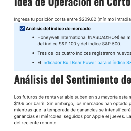
Idea de Operación en Corto
Ecuador
Paraguay
Nasdaq 100
S&P 500
Peru
IBEX 35
Todos los í
Ingresa tu posición corta entre $209.82 (mínimo intradiar
Panama
Análisis del índice de mercado
Acciones
Latinoamérica
Honeywell International (NASDAQ:HON) es mi
Nvidia (NVDA)
Mercado Lib
del índice S&P 100 y del índice S&P 500.
Bolivia
Banco Santander (SAN)
Todas las A
Nicaragua
Tres de los cuatro índices registraron nuevo
Estados Unidos
El
indicador Bull Bear Power para el índice 
Análisis del Sentimiento d
Los futuros de renta variable suben en su mayoría esta 
$106 por barril. Sin embargo, los mercados han optado p
mientras que la temporada de ganancias se intensificar
ganancias el miércoles, seguidos por Apple el jueves. La
del reciente repunte.