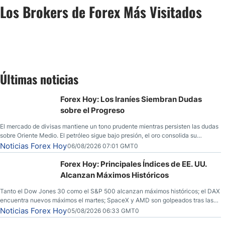
Los Brokers de Forex Más Visitados
Últimas noticias
Forex Hoy: Los Iraníes Siembran Dudas
sobre el Progreso
El mercado de divisas mantiene un tono prudente mientras persisten las dudas
sobre Oriente Medio. El petróleo sigue bajo presión, el oro consolida su
fortaleza y los operadores esperan nuevas referencias económicas desde
Noticias Forex Hoy
06/08/2026 07:01 GMT0
Estados Unidos.
Forex Hoy: Principales Índices de EE. UU.
Alcanzan Máximos Históricos
Tanto el Dow Jones 30 como el S&P 500 alcanzan máximos históricos; el DAX
encuentra nuevos máximos el martes; SpaceX y AMD son golpeados tras las
llamadas de ganancias; el petróleo crudo cae por debajo de los $80 con
Noticias Forex Hoy
05/08/2026 06:33 GMT0
nuevas esperanzas; el dólar estadounidense continúa intentando estabilizarse