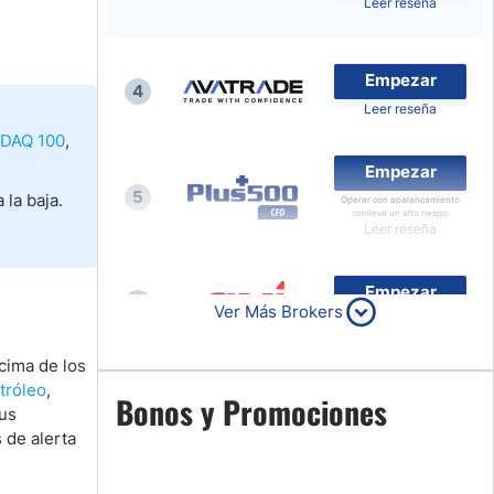
Leer reseña
Noticias de Brokers
Empezar
4
Leer reseña
SDAQ 100
,
Empezar
5
la baja.
Operar con apalancamiento
conlleva un alto riesgo.
Leer reseña
Empezar
6
Ver Más Brokers
Leer reseña
cima de los
etróleo
,
Empezar
Bonos y Promociones
7
sus
Leer reseña
 de alerta