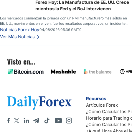
frente al yen; el peso mexicano ve un repunte a medida que las tasas caen en
Forex Hoy: La Manufactura de EE. UU. Crece
EE. UU.
mientras la Fed y el BoJ Intervienen
Los mercados comienzan la jornada con un PMI manufacturero más sólido en
EE. UU., movimientos en el yen, fuertes resultados corporativos, un incidente
de seguridad en Bitcoin y nuevas señales desde el mercado del petróleo.
Noticias Forex Hoy
04/08/2026 05:36 GMT0
Ver Más Noticias
Visto en...
Recursos
Artículos Forex
¿Cómo Calcular los Pi
Horario para Trading
¿Cómo Calcular los P
¿A qué Hora Abre el 