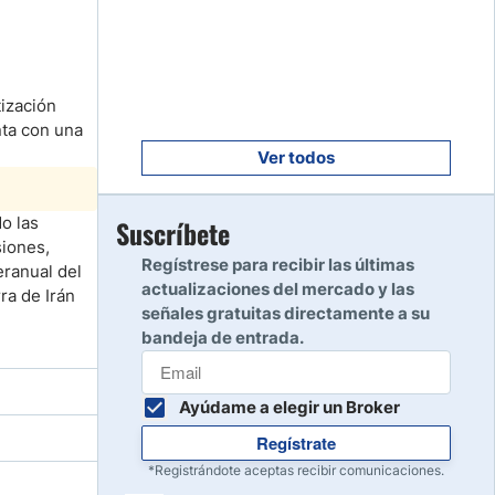
Empezar
8
Leer reseña
ización
Empezar
9
nta con una
Leer reseña
Ver todos
Empezar
o las
Suscríbete
10
siones,
Leer reseña
Regístrese para recibir las últimas
eranual del
actualizaciones del mercado y las
ra de Irán
señales gratuitas directamente a su
bandeja de entrada.
Ayúdame a elegir un Broker
Regístrate
*Registrándote aceptas recibir comunicaciones.