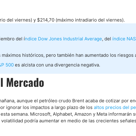
ndices
io del viernes) y $214,70 (máximo intradiario del viernes).
embro del í
ndice Dow Jones Industrial Average
, del
índice NA
re (MELI)
cciones
s máximos históricos, pero también han aumentado los riesgos a 
S&P 500
es alcista con una divergencia negativa.
el Mercado
mañana, aunque el petróleo crudo Brent acaba de cotizar por en
or ignorar los impactos a largo plazo de los
altos precios del p
á esta semana. Microsoft, Alphabet, Amazon y Meta informarán 
 volatilidad podría aumentar en medio de las crecientes señales