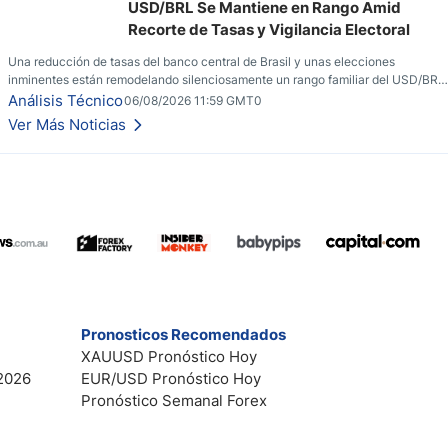
USD/BRL Se Mantiene en Rango Amid
Recorte de Tasas y Vigilancia Electoral
Una reducción de tasas del banco central de Brasil y unas elecciones
inminentes están remodelando silenciosamente un rango familiar del USD/BRL.
Una reducción de tasas por parte del banco central de Brasil y unas elecciones
Análisis Técnico
06/08/2026 11:59 GMT0
inminentes están remodelando silenciosamente un rango familiar del USD/BRL.
Ver Más Noticias
Esto es lo que los traders están observando a continuación.
Pronosticos Recomendados
XAUUSD Pronóstico Hoy
2026
EUR/USD Pronóstico Hoy
Pronóstico Semanal Forex