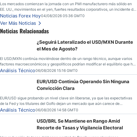
Los mercados comienzan la jornada con un PMI manufacturero más sólido en
EE. UU., movimientos en el yen, fuertes resultados corporativos, un incidente de
seguridad en Bitcoin y nuevas señales desde el mercado del petróleo.
Noticias Forex Hoy
04/08/2026 05:36 GMT0
Ver Más Noticias
Noticias Relacionadas
¿Seguirá Lateralizado el USD/MXN Durante
el Mes de Agosto?
El USD/MXN continúa moviéndose dentro de un rango técnico, aunque varios
factores macroeconómicos y geopolíticos podrían modificar el equilibrio que ha
dominado al mercado en las últimas semanas.
Análisis Técnico
06/08/2026 15:16 GMT0
EUR/USD Continúa Operando Sin Ninguna
Convicción Clara
EUR/USD sigue probando un nivel clave sin liberarse, ya que las expectativas
de la Fed y los titulares del Golfo dejan un mercado que aún carece de
convicción real.
Análisis Técnico
06/08/2026 14:58 GMT0
USD/BRL Se Mantiene en Rango Amid
Recorte de Tasas y Vigilancia Electoral