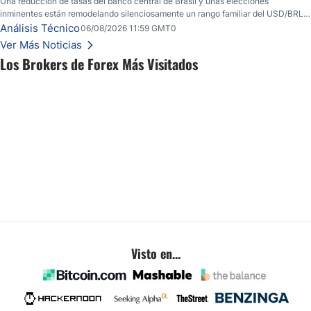
Una reducción de tasas del banco central de Brasil y unas elecciones
inminentes están remodelando silenciosamente un rango familiar del USD/BRL.
Una reducción de tasas por parte del banco central de Brasil y unas elecciones
Análisis Técnico
06/08/2026 11:59 GMT0
inminentes están remodelando silenciosamente un rango familiar del USD/BRL.
Ver Más Noticias
Esto es lo que los traders están observando a continuación.
Los Brokers de Forex Más Visitados
Visto en...