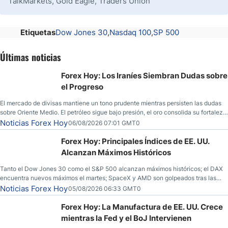
TalkMarkets, Gold Eagle, Traders Union
Etiquetas
Dow Jones 30
Nasdaq 100
SP 500
Últimas noticias
Forex Hoy: Los Iraníes Siembran Dudas sobre
el Progreso
El mercado de divisas mantiene un tono prudente mientras persisten las dudas
sobre Oriente Medio. El petróleo sigue bajo presión, el oro consolida su fortaleza
y los operadores esperan nuevas referencias económicas desde Estados
Noticias Forex Hoy
06/08/2026 07:01 GMT0
Unidos.
Forex Hoy: Principales Índices de EE. UU.
Alcanzan Máximos Históricos
Tanto el Dow Jones 30 como el S&P 500 alcanzan máximos históricos; el DAX
encuentra nuevos máximos el martes; SpaceX y AMD son golpeados tras las
llamadas de ganancias; el petróleo crudo cae por debajo de los $80 con nuevas
Noticias Forex Hoy
05/08/2026 06:33 GMT0
esperanzas; el dólar estadounidense continúa intentando estabilizarse frente al
yen; el peso mexicano ve un repunte a medida que las tasas caen en EE. UU.
Forex Hoy: La Manufactura de EE. UU. Crece
mientras la Fed y el BoJ Intervienen