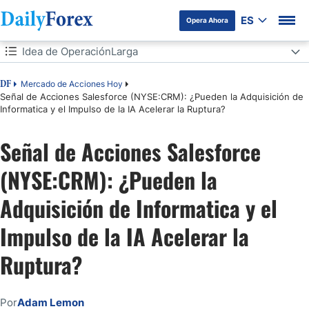
ES
Opera Ahora
Tabla de contenidos
Idea de OperaciónLarga
Idea de OperaciónLarga
Mercado de Acciones Hoy
DF
Señal de Acciones Salesforce (NYSE:CRM): ¿Pueden la Adquisición de
Informatica y el Impulso de la IA Acelerar la Ruptura?
Análisis del Sentimiento del Mercado
Señal de Acciones Salesforce
Análisis Fundamental de Salesforce
(NYSE:CRM): ¿Pueden la
Análisis Técnico de Salesforce
Adquisición de Informatica y el
Mi Operación Larga de Acciones en CRM
Impulso de la IA Acelerar la
Ruptura?
Por
Adam Lemon