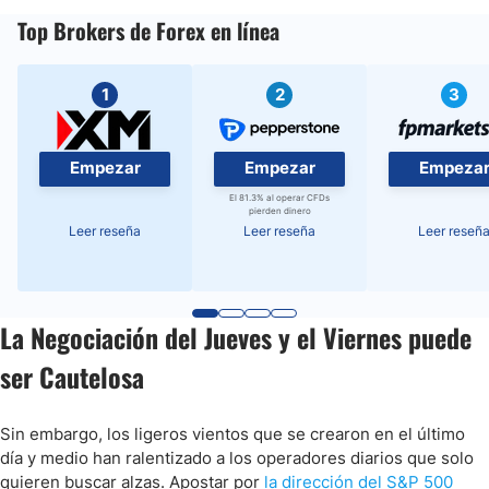
Top Brokers de Forex en línea
1
2
3
Empezar
Empezar
Empeza
El 81.3% al operar CFDs
pierden dinero
Leer reseña
Leer reseña
Leer reseñ
La Negociación del Jueves y el Viernes puede
ser Cautelosa
Sin embargo, los ligeros vientos que se crearon en el último
día y medio han ralentizado a los operadores diarios que solo
quieren buscar alzas. Apostar por
la dirección del S&P 500