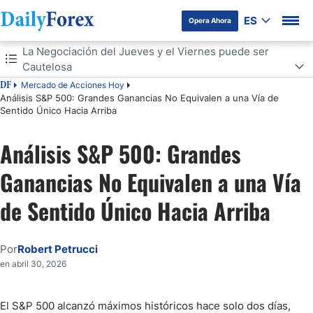
ES
Opera Ahora
Tabla de contenidos
La Negociación del Jueves y el Viernes puede ser
Cautelosa
Mercado de Acciones Hoy
DF
La Negociación del Jueves y el Viernes puede ser Cautelosa
Análisis S&P 500: Grandes Ganancias No Equivalen a una Vía de
Sentido Único Hacia Arriba
Preocupaciones por la Inflación y un Terreno de Apuestas Cauteloso
Análisis S&P 500: Grandes
S&P 500 Perspectiva a Corto Plazo:
Ganancias No Equivalen a una Vía
de Sentido Único Hacia Arriba
Por
Robert Petrucci
en abril 30, 2026
El S&P 500 alcanzó máximos históricos hace solo dos días,