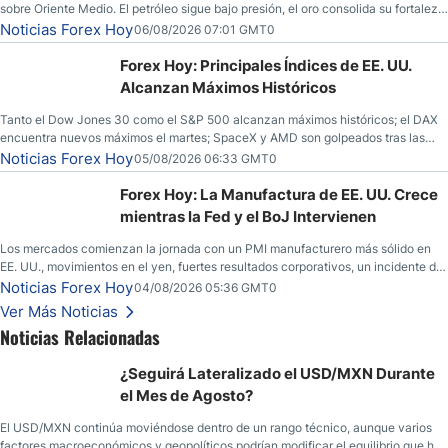
sobre Oriente Medio. El petróleo sigue bajo presión, el oro consolida su fortaleza
y los operadores esperan nuevas referencias económicas desde Estados
Noticias Forex Hoy
06/08/2026 07:01 GMT0
Unidos.
Forex Hoy: Principales Índices de EE. UU.
Alcanzan Máximos Históricos
Tanto el Dow Jones 30 como el S&P 500 alcanzan máximos históricos; el DAX
encuentra nuevos máximos el martes; SpaceX y AMD son golpeados tras las
llamadas de ganancias; el petróleo crudo cae por debajo de los $80 con nuevas
Noticias Forex Hoy
05/08/2026 06:33 GMT0
esperanzas; el dólar estadounidense continúa intentando estabilizarse frente al
yen; el peso mexicano ve un repunte a medida que las tasas caen en EE. UU.
Forex Hoy: La Manufactura de EE. UU. Crece
mientras la Fed y el BoJ Intervienen
Los mercados comienzan la jornada con un PMI manufacturero más sólido en
EE. UU., movimientos en el yen, fuertes resultados corporativos, un incidente de
seguridad en Bitcoin y nuevas señales desde el mercado del petróleo.
Noticias Forex Hoy
04/08/2026 05:36 GMT0
Ver Más Noticias
Noticias Relacionadas
¿Seguirá Lateralizado el USD/MXN Durante
el Mes de Agosto?
El USD/MXN continúa moviéndose dentro de un rango técnico, aunque varios
factores macroeconómicos y geopolíticos podrían modificar el equilibrio que ha