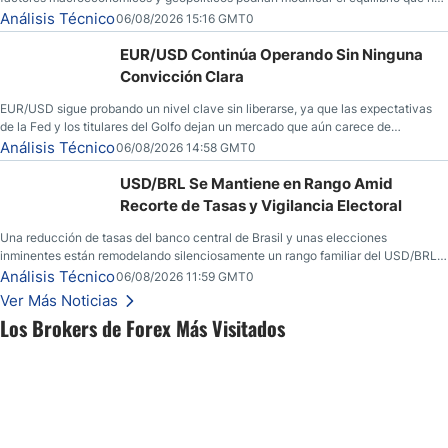
dominado al mercado en las últimas semanas.
Análisis Técnico
06/08/2026 15:16 GMT0
EUR/USD Continúa Operando Sin Ninguna
Convicción Clara
EUR/USD sigue probando un nivel clave sin liberarse, ya que las expectativas
de la Fed y los titulares del Golfo dejan un mercado que aún carece de
convicción real.
Análisis Técnico
06/08/2026 14:58 GMT0
USD/BRL Se Mantiene en Rango Amid
Recorte de Tasas y Vigilancia Electoral
Una reducción de tasas del banco central de Brasil y unas elecciones
inminentes están remodelando silenciosamente un rango familiar del USD/BRL.
Una reducción de tasas por parte del banco central de Brasil y unas elecciones
Análisis Técnico
06/08/2026 11:59 GMT0
inminentes están remodelando silenciosamente un rango familiar del USD/BRL.
Ver Más Noticias
Esto es lo que los traders están observando a continuación.
Los Brokers de Forex Más Visitados