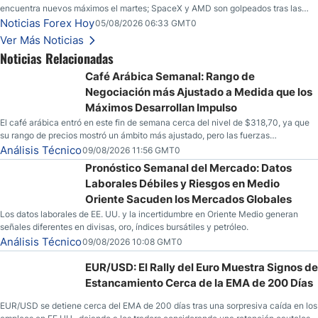
encuentra nuevos máximos el martes; SpaceX y AMD son golpeados tras las
llamadas de ganancias; el petróleo crudo cae por debajo de los $80 con nuevas
Noticias Forex Hoy
05/08/2026 06:33 GMT0
esperanzas; el dólar estadounidense continúa intentando estabilizarse frente al
Ver Más Noticias
yen; el peso mexicano ve un repunte a medida que las tasas caen en EE. UU.
Noticias Relacionadas
Café Arábica Semanal: Rango de
Negociación más Ajustado a Medida que los
Máximos Desarrollan Impulso
El café arábica entró en este fin de semana cerca del nivel de $318,70, ya que
su rango de precios mostró un ámbito más ajustado, pero las fuerzas
especulativas también están mostrando señales de que una mayor volatilidad
Análisis Técnico
09/08/2026 11:56 GMT0
podría estar en el horizonte para la mercancía.
Pronóstico Semanal del Mercado: Datos
Laborales Débiles y Riesgos en Medio
Oriente Sacuden los Mercados Globales
Los datos laborales de EE. UU. y la incertidumbre en Oriente Medio generan
señales diferentes en divisas, oro, índices bursátiles y petróleo.
Análisis Técnico
09/08/2026 10:08 GMT0
EUR/USD: El Rally del Euro Muestra Signos de
Estancamiento Cerca de la EMA de 200 Días
EUR/USD se detiene cerca del EMA de 200 días tras una sorpresiva caída en los