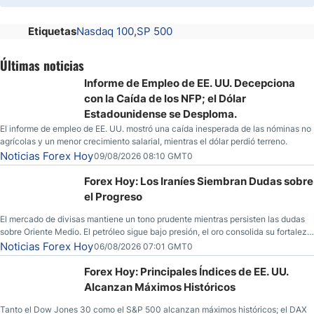
Etiquetas
Nasdaq 100
SP 500
Últimas noticias
Informe de Empleo de EE. UU. Decepciona
con la Caída de los NFP; el Dólar
Estadounidense se Desploma.
El informe de empleo de EE. UU. mostró una caída inesperada de las nóminas no
agrícolas y un menor crecimiento salarial, mientras el dólar perdió terreno.
Noticias Forex Hoy
09/08/2026 08:10 GMT0
Forex Hoy: Los Iraníes Siembran Dudas sobre
el Progreso
El mercado de divisas mantiene un tono prudente mientras persisten las dudas
sobre Oriente Medio. El petróleo sigue bajo presión, el oro consolida su fortaleza
y los operadores esperan nuevas referencias económicas desde Estados
Noticias Forex Hoy
06/08/2026 07:01 GMT0
Unidos.
Forex Hoy: Principales Índices de EE. UU.
Alcanzan Máximos Históricos
Tanto el Dow Jones 30 como el S&P 500 alcanzan máximos históricos; el DAX