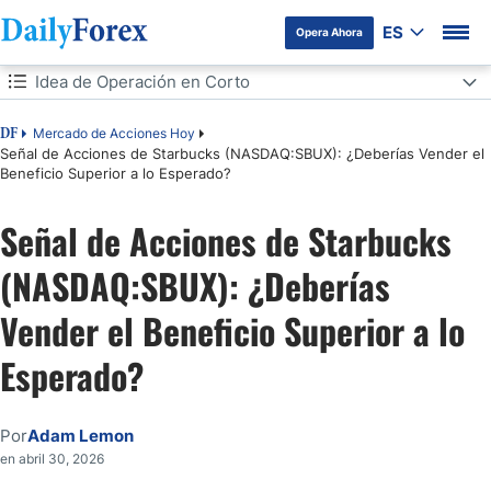
ES
Opera Ahora
Tabla de contenidos
Idea de Operación en Corto
Idea de Operación en Corto
Mercado de Acciones Hoy
DF
Señal de Acciones de Starbucks (NASDAQ:SBUX): ¿Deberías Vender el
Beneficio Superior a lo Esperado?
Análisis del Sentimiento del Mercado
Señal de Acciones de Starbucks
Análisis Fundamental de Starbucks
(NASDAQ:SBUX): ¿Deberías
Análisis Técnico de Starbucks
Vender el Beneficio Superior a lo
Mi Operación Corta de Acciones de SBUX
Esperado?
Por
Adam Lemon
en abril 30, 2026