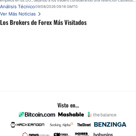
empleos en EE.UU., dejando a los traders considerando una retención cautelosa
ante un fin de semana incierto.
Análisis Técnico
09/08/2026 09:16 GMT0
Ver Más Noticias
Los Brokers de Forex Más Visitados
Visto en...