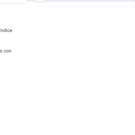
Publicidad
índice
do con