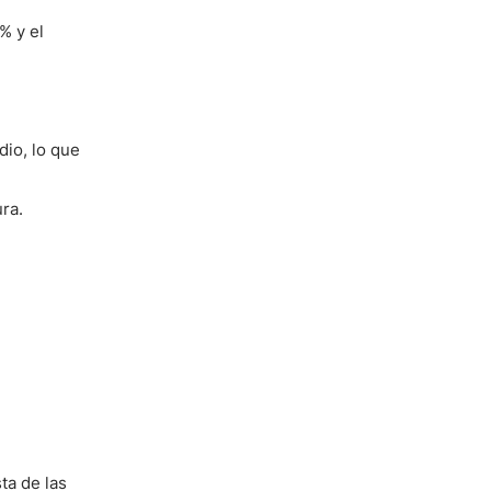
% y el
io, lo que
ra.
sta de las