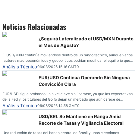
Noticias Relacionadas
¿Seguirá Lateralizado el USD/MXN Durante
el Mes de Agosto?
El USD/MXN continúa moviéndose dentro de un rango técnico, aunque varios
factores macroeconómicos y geopolíticos podrían modificar el equilibrio que
ha dominado al mercado en las últimas semanas.
Análisis Técnico
06/08/2026 15:16 GMT0
EUR/USD Continúa Operando Sin Ninguna
Convicción Clara
EUR/USD sigue probando un nivel clave sin liberarse, ya que las expectativas
de la Fed y los titulares del Golfo dejan un mercado que aún carece de
convicción real.
Análisis Técnico
06/08/2026 14:58 GMT0
USD/BRL Se Mantiene en Rango Amid
Recorte de Tasas y Vigilancia Electoral
Una reducción de tasas del banco central de Brasil y unas elecciones