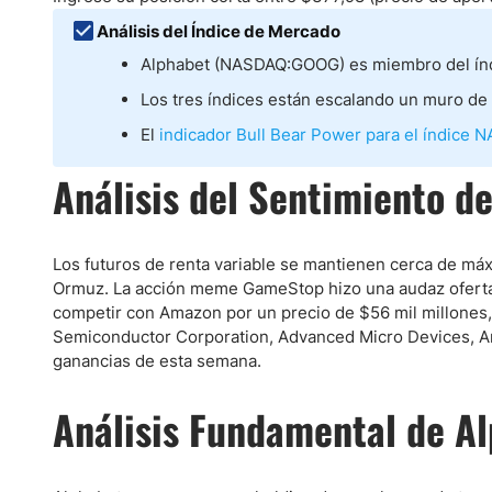
Ecuador
Análisis del Índice de Mercado
Paraguay
Nasdaq 100
S&P 500
Alphabet (NASDAQ:GOOG) es miembro del índ
Peru
IBEX 35
Todos los í
Los tres índices están escalando un muro de
Panama
Acciones
Latinoamérica
El
indicador Bull Bear Power para el índice N
Nvidia (NVDA)
Mercado Lib
Bolivia
Análisis del Sentimiento d
Banco Santander (SAN)
Todas las A
Nicaragua
Estados Unidos
Los futuros de renta variable se mantienen cerca de máx
Ormuz. La acción meme GameStop hizo una audaz oferta d
competir con Amazon por un precio de $56 mil millones
Semiconductor Corporation, Advanced Micro Devices, Ar
ganancias de esta semana.
Análisis Fundamental de A