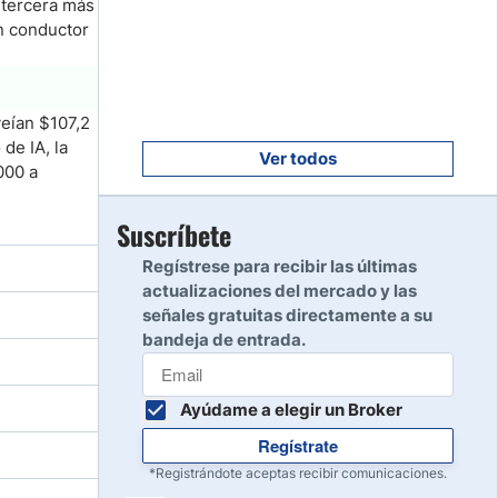
 tercera más
Empezar
8
in conductor
Leer reseña
Empezar
veían $107,2
9
de IA, la
Leer reseña
Ver todos
000 a
.
Empezar
Suscríbete
10
Leer reseña
Regístrese para recibir las últimas
actualizaciones del mercado y las
señales gratuitas directamente a su
bandeja de entrada.
Ayúdame a elegir un Broker
Regístrate
*Registrándote aceptas recibir comunicaciones.