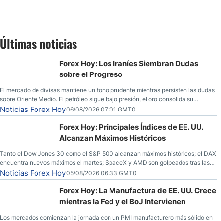
Últimas noticias
Forex Hoy: Los Iraníes Siembran Dudas
sobre el Progreso
El mercado de divisas mantiene un tono prudente mientras persisten las dudas
sobre Oriente Medio. El petróleo sigue bajo presión, el oro consolida su
fortaleza y los operadores esperan nuevas referencias económicas desde
Noticias Forex Hoy
06/08/2026 07:01 GMT0
Estados Unidos.
Forex Hoy: Principales Índices de EE. UU.
Alcanzan Máximos Históricos
Tanto el Dow Jones 30 como el S&P 500 alcanzan máximos históricos; el DAX
encuentra nuevos máximos el martes; SpaceX y AMD son golpeados tras las
llamadas de ganancias; el petróleo crudo cae por debajo de los $80 con
Noticias Forex Hoy
05/08/2026 06:33 GMT0
nuevas esperanzas; el dólar estadounidense continúa intentando estabilizarse
frente al yen; el peso mexicano ve un repunte a medida que las tasas caen en
Forex Hoy: La Manufactura de EE. UU. Crece
EE. UU.
mientras la Fed y el BoJ Intervienen
Los mercados comienzan la jornada con un PMI manufacturero más sólido en