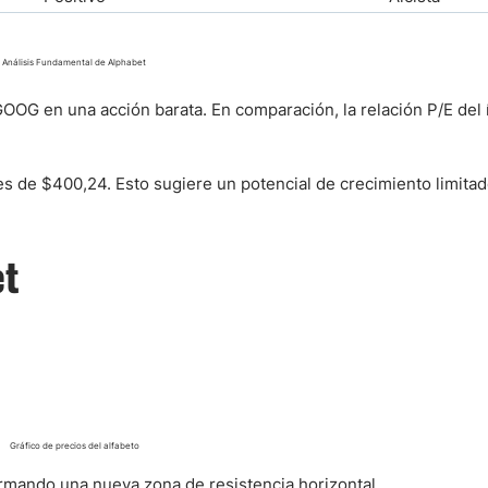
Análisis Fundamental de Alphabet
GOOG en una acción barata. En comparación, la relación P/E del 
es de $400,24. Esto sugiere un potencial de crecimiento limita
et
Gráfico de precios del alfabeto
ormando una nueva zona de resistencia horizontal.