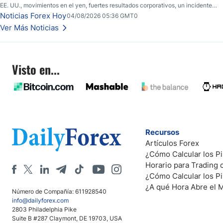
EE. UU., movimientos en el yen, fuertes resultados corporativos, un incidente
de seguridad en Bitcoin y nuevas señales desde el mercado del petróleo.
Noticias Forex Hoy
04/08/2026 05:36 GMT0
Ver Más Noticias
Visto en...
Recursos
Artículos Forex
¿Cómo Calcular los Pi
Horario para Trading
¿Cómo Calcular los P
¿A qué Hora Abre el 
Número de Compañía: 611928540
info@dailyforex.com
2803 Philadelphia Pike
Suite B #287 Claymont, DE 19703, USA