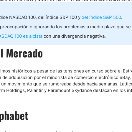
ice NASDAQ 100, del índice S&P 100 y
del índice S&P 500
.
ndices
 preocupación e ignorando los problemas a medio plazo que se
ASDAQ 100 es alcista
con una divergencia negativa.
re (MELI)
el Mercado
cciones
imos históricos a pesar de las tensiones en curso sobre el Est
e adquisición por el minorista de comercio electrónico eBay,
, un movimiento que se rumoreaba desde hacía semanas. Lattic
m Holdings, Palantir y Paramount Skydance destacan en los i
lphabet