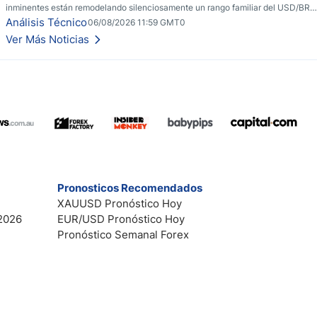
inminentes están remodelando silenciosamente un rango familiar del USD/BRL.
Una reducción de tasas por parte del banco central de Brasil y unas elecciones
Análisis Técnico
06/08/2026 11:59 GMT0
inminentes están remodelando silenciosamente un rango familiar del USD/BRL.
Ver Más Noticias
Esto es lo que los traders están observando a continuación.
Pronosticos Recomendados
XAUUSD Pronóstico Hoy
2026
EUR/USD Pronóstico Hoy
Pronóstico Semanal Forex