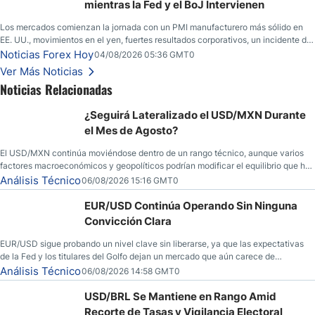
mientras la Fed y el BoJ Intervienen
Los mercados comienzan la jornada con un PMI manufacturero más sólido en
EE. UU., movimientos en el yen, fuertes resultados corporativos, un incidente de
seguridad en Bitcoin y nuevas señales desde el mercado del petróleo.
Noticias Forex Hoy
04/08/2026 05:36 GMT0
Ver Más Noticias
Noticias Relacionadas
¿Seguirá Lateralizado el USD/MXN Durante
el Mes de Agosto?
El USD/MXN continúa moviéndose dentro de un rango técnico, aunque varios
factores macroeconómicos y geopolíticos podrían modificar el equilibrio que ha
dominado al mercado en las últimas semanas.
Análisis Técnico
06/08/2026 15:16 GMT0
EUR/USD Continúa Operando Sin Ninguna
Convicción Clara
EUR/USD sigue probando un nivel clave sin liberarse, ya que las expectativas
de la Fed y los titulares del Golfo dejan un mercado que aún carece de
convicción real.
Análisis Técnico
06/08/2026 14:58 GMT0
USD/BRL Se Mantiene en Rango Amid
Recorte de Tasas y Vigilancia Electoral