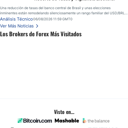
Una reducción de tasas del banco central de Brasil y unas elecciones
inminentes están remodelando silenciosamente un rango familiar del USD/BRL.
Una reducción de tasas por parte del banco central de Brasil y unas elecciones
Análisis Técnico
06/08/2026 11:59 GMT0
inminentes están remodelando silenciosamente un rango familiar del USD/BRL.
Ver Más Noticias
Esto es lo que los traders están observando a continuación.
Los Brokers de Forex Más Visitados
Visto en...