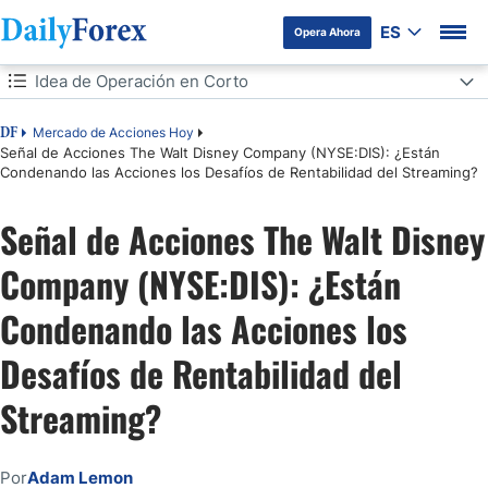
ES
Opera Ahora
Tabla de contenidos
Idea de Operación en Corto
Idea de Operación en Corto
Mercado de Acciones Hoy
DF
Señal de Acciones The Walt Disney Company (NYSE:DIS): ¿Están
Condenando las Acciones los Desafíos de Rentabilidad del Streaming?
Análisis del Sentimiento del Mercado
Señal de Acciones The Walt Disney
Análisis Fundamental de The Walt Disney Company
Company (NYSE:DIS): ¿Están
Análisis Técnico de The Walt Disney Company
Condenando las Acciones los
Mi Operación en Corto de Acciones de DIS
Desafíos de Rentabilidad del
Streaming?
Por
Adam Lemon