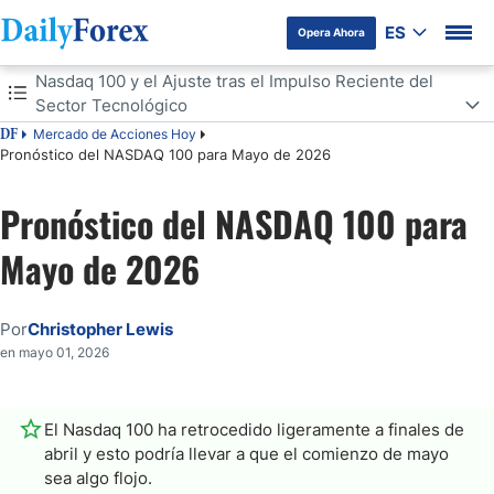
ES
Opera Ahora
Tabla de contenidos
Nasdaq 100 y el Ajuste tras el Impulso Reciente del
Sector Tecnológico
Mercado de Acciones Hoy
DF
Nasdaq 100 y el Ajuste tras el Impulso Reciente del Sector
Pronóstico del NASDAQ 100 para Mayo de 2026
Tecnológico
Niveles de Soporte y el Comercio de Inteligencia Artificial
Pronóstico del NASDAQ 100 para
Mayo de 2026
Por
Christopher Lewis
en mayo 01, 2026
El Nasdaq 100 ha retrocedido ligeramente a finales de
abril y esto podría llevar a que el comienzo de mayo
sea algo flojo.