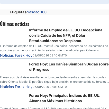
Etiquetas
Nasdaq 100
Últimas noticias
Informe de Empleo de EE. UU. Decepciona
con la Caída de los NFP; el Dólar
Estadounidense se Desploma.
El informe de empleo de EE. UU. mostró una caída inesperada de las nóminas no
agrícolas y un menor crecimiento salarial, mientras el dólar perdió terreno.
Noticias Forex Hoy
09/08/2026 08:10 GMT0
Forex Hoy: Los Iraníes Siembran Dudas sobre
el Progreso
El mercado de divisas mantiene un tono prudente mientras persisten las dudas
sobre Oriente Medio. El petróleo sigue bajo presión, el oro consolida su fortaleza
y los operadores esperan nuevas referencias económicas desde Estados
Noticias Forex Hoy
06/08/2026 07:01 GMT0
Unidos.
Forex Hoy: Principales Índices de EE. UU.
Alcanzan Máximos Históricos
Tanto el Dow Jones 30 como el S&P 500 alcanzan máximos históricos; el DAX