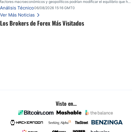
factores macroeconómicos y geopolíticos podrían modificar el equilibrio que ha
dominado al mercado en las últimas semanas.
Análisis Técnico
06/08/2026 15:16 GMT0
Ver Más Noticias
Los Brokers de Forex Más Visitados
Visto en...