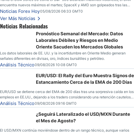
encuentra nuevos máximos el martes; SpaceX y AMD son golpeados tras las
llamadas de ganancias; el petróleo crudo cae por debajo de los $80 con nuevas
Noticias Forex Hoy
05/08/2026 06:33 GMT0
esperanzas; el dólar estadounidense continúa intentando estabilizarse frente al
Ver Más Noticias
yen; el peso mexicano ve un repunte a medida que las tasas caen en EE. UU.
Noticias Relacionadas
Pronóstico Semanal del Mercado: Datos
Laborales Débiles y Riesgos en Medio
Oriente Sacuden los Mercados Globales
Los datos laborales de EE. UU. y la incertidumbre en Oriente Medio generan
señales diferentes en divisas, oro, índices bursátiles y petróleo.
Análisis Técnico
09/08/2026 10:08 GMT0
EUR/USD: El Rally del Euro Muestra Signos de
Estancamiento Cerca de la EMA de 200 Días
EUR/USD se detiene cerca del EMA de 200 días tras una sorpresiva caída en los
empleos en EE.UU., dejando a los traders considerando una retención cautelosa
ante un fin de semana incierto.
Análisis Técnico
09/08/2026 09:16 GMT0
¿Seguirá Lateralizado el USD/MXN Durante
el Mes de Agosto?
El USD/MXN continúa moviéndose dentro de un rango técnico, aunque varios