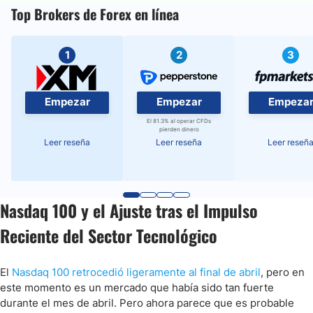
Top Brokers de Forex en línea
1
2
3
Empezar
Empezar
Empeza
El 81.3% al operar CFDs
pierden dinero
Leer reseña
Leer reseña
Leer reseñ
Nasdaq 100 y el Ajuste tras el Impulso
Reciente del Sector Tecnológico
El
Nasdaq 100 retrocedió ligeramente al final de abril
, pero en
este momento es un mercado que había sido tan fuerte
durante el mes de abril. Pero ahora parece que es probable