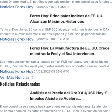
sobre Oriente Medio. El petróleo sigue bajo presión, el oro consolida su fortaleza
y los operadores esperan nuevas referencias económicas desde Estados
Noticias Forex Hoy
06/08/2026 07:01 GMT0
Unidos.
Forex Hoy: Principales Índices de EE. UU.
Alcanzan Máximos Históricos
Tanto el Dow Jones 30 como el S&P 500 alcanzan máximos históricos; el DAX
encuentra nuevos máximos el martes; SpaceX y AMD son golpeados tras las
llamadas de ganancias; el petróleo crudo cae por debajo de los $80 con nuevas
Noticias Forex Hoy
05/08/2026 06:33 GMT0
esperanzas; el dólar estadounidense continúa intentando estabilizarse frente al
yen; el peso mexicano ve un repunte a medida que las tasas caen en EE. UU.
Forex Hoy: La Manufactura de EE. UU. Crece
mientras la Fed y el BoJ Intervienen
Los mercados comienzan la jornada con un PMI manufacturero más sólido en
EE. UU., movimientos en el yen, fuertes resultados corporativos, un incidente de
seguridad en Bitcoin y nuevas señales desde el mercado del petróleo.
Noticias Forex Hoy
04/08/2026 05:36 GMT0
Ver Más Noticias
Noticias Relacionadas
Análisis del Precio del Oro XAU/USD Hoy: El
Impulso Alcista se Acelera...
El oro consolida su avance tras superar una resistencia relevante. La atención
se centra ahora en los datos económicos de EE. UU. y en la evolución del dólar.