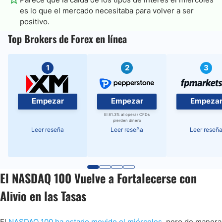
es lo que el mercado necesitaba para volver a ser
positivo.
Top Brokers de Forex en línea
1
2
3
Empezar
Empezar
Empeza
El 81.3% al operar CFDs
pierden dinero
Leer reseña
Leer reseña
Leer reseñ
El NASDAQ 100 Vuelve a Fortalecerse con
Alivio en las Tasas
El
NASDAQ 100 ha estado movido el miércoles
, pero de manera