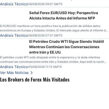
Análisis Técnico
06/08/2026 09:27 GMT0
Señal Forex EUR/USD Hoy: Perspectiva
Alcista Intacta Antes del Informe NFP
El EUR/USD mantiene un tono positivo tras la publicación de sólidos datos
económicos en Europa y Estados Unidos. El mercado sigue atento al informe de
empleo estadounidense y a la evolución del escenario geopolítico.
Análisis Técnico
06/08/2026 07:31 GMT0
El Petróleo Crudo WTI Sigue Siendo Volátil
Mientras Continúan las Conversaciones
entre Irán y EE.UU.
El petróleo crudo WTI está atrapado entre la esperanza y la duda mientras
continúan las conversaciones entre Irán y Estados Unidos. Aquí está la razón
por la que los traders pueden querer pensarlo dos veces antes de tomar partido
Análisis Técnico
05/08/2026 11:13 GMT0
en este momento.
Ver Más Noticias
Los Brokers de Forex Más Visitados