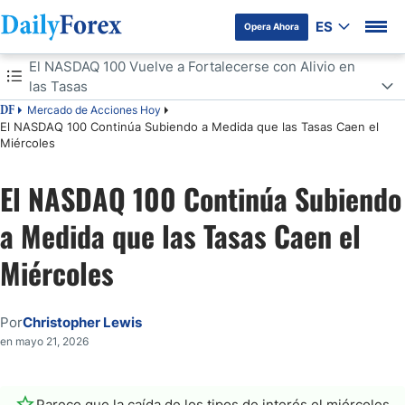
ES
Opera Ahora
Tabla de contenidos
El NASDAQ 100 Vuelve a Fortalecerse con Alivio en
las Tasas
Mercado de Acciones Hoy
DF
El NASDAQ 100 Vuelve a Fortalecerse con Alivio en las Tasas
El NASDAQ 100 Continúa Subiendo a Medida que las Tasas Caen el
Miércoles
Volatilidad y Niveles Clave
El NASDAQ 100 Continúa Subiendo
a Medida que las Tasas Caen el
Miércoles
Por
Christopher Lewis
en mayo 21, 2026
Parece que la caída de los tipos de interés el miércoles