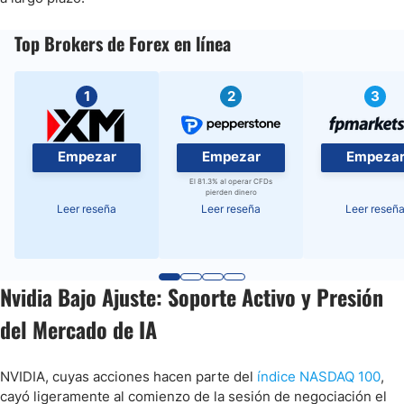
Top Brokers de Forex en línea
1
2
3
Empezar
Empezar
Empeza
El 81.3% al operar CFDs
pierden dinero
Leer reseña
Leer reseña
Leer reseñ
Nvidia Bajo Ajuste: Soporte Activo y Presión
del Mercado de IA
NVIDIA, cuyas acciones hacen parte del
índice NASDAQ 100
,
cayó ligeramente al comienzo de la sesión de negociación el