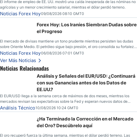
El informe de empleo de EE. UU. mostró una caída inesperada de las nóminas no
agrícolas y un menor crecimiento salarial, mientras el dólar perdió terreno.
Noticias Forex Hoy
09/08/2026 08:10 GMT0
Forex Hoy: Los Iraníes Siembran Dudas sobre
el Progreso
El mercado de divisas mantiene un tono prudente mientras persisten las dudas
sobre Oriente Medio. El petróleo sigue bajo presión, el oro consolida su fortaleza
y los operadores esperan nuevas referencias económicas desde Estados
Noticias Forex Hoy
06/08/2026 07:01 GMT0
Unidos.
Ver Más Noticias
Noticias Relacionadas
Análisis y Señales del EUR/USD: ¿Continuará
con sus Ganancias antes de los Datos de
EE.UU.?
El EUR/USD llega a la semana cerca de máximos de dos meses, mientras los
mercados revisan las expectativas sobre la Fed y esperan nuevos datos de
inflación de EE. UU.
Análisis Técnico
10/08/2026 10:24 GMT0
¿Ha Terminado la Corrección en el Mercado
del Oro? Descúbrelo aquí
El oro recuperó fuerza la última semana, mientras el dólar perdió terreno. Las