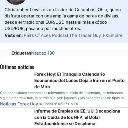
Christopher Lewis es un trader de Columbus, Ohio, quien
disfruta operar con una amplia gama de pares de divisas,
desde el tradicional EUR/USD hasta el más exótico
USD/RUB, pasando por muchos otros.
Visto en:
Pairs Of Aces Podcast,The Trader Guy, FXEmpire
Etiquetas
Nasdaq 100
Últimas noticias
Forex Hoy: El Tranquilo Calendario
Económico del Lunes Deja a Irán en el Punto
de Mira
Con pocos datos económicos relevantes al inicio de la semana, los mercados
siguen atentos a Irán, el petróleo, el yen japonés y las expectativas de tipos de
la Fed.
Noticias Forex Hoy
10/08/2026 06:27 GMT0
Informe de Empleo de EE. UU. Decepciona
con la Caída de los NFP; el Dólar
Estadounidense se Desploma.