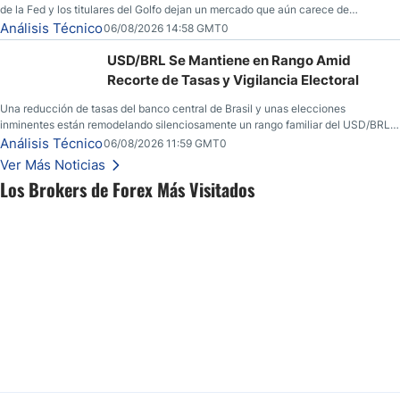
de la Fed y los titulares del Golfo dejan un mercado que aún carece de
convicción real.
Análisis Técnico
06/08/2026 14:58 GMT0
USD/BRL Se Mantiene en Rango Amid
Recorte de Tasas y Vigilancia Electoral
Una reducción de tasas del banco central de Brasil y unas elecciones
inminentes están remodelando silenciosamente un rango familiar del USD/BRL.
Una reducción de tasas por parte del banco central de Brasil y unas elecciones
Análisis Técnico
06/08/2026 11:59 GMT0
inminentes están remodelando silenciosamente un rango familiar del USD/BRL.
Ver Más Noticias
Esto es lo que los traders están observando a continuación.
Los Brokers de Forex Más Visitados