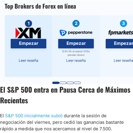
Top Brokers de Forex en línea
1
2
3
Empezar
Empezar
Empeza
El 81.3% al operar CFDs
pierden dinero
Leer reseña
Leer reseña
Leer reseñ
El S&P 500 entra en Pausa Cerca de Máximos
Recientes
El
S&P 500 inicialmente subió
durante la sesión de
negociación del viernes, pero cedió las ganancias bastante
rápido a medida que nos acercamos al nivel de 7.500.