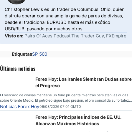
Christopher Lewis es un trader de Columbus, Ohio, quien
disfruta operar con una amplia gama de pares de divisas,
desde el tradicional EUR/USD hasta el más exótico
USD/RUB, pasando por muchos otros.
Visto en:
Pairs Of Aces Podcast,The Trader Guy, FXEmpire
Etiquetas
SP 500
Últimas noticias
Forex Hoy: Los Iraníes Siembran Dudas sobre
el Progreso
El mercado de divisas mantiene un tono prudente mientras persisten las dudas
sobre Oriente Medio. El petróleo sigue bajo presión, el oro consolida su fortaleza
y los operadores esperan nuevas referencias económicas desde Estados
Noticias Forex Hoy
06/08/2026 07:01 GMT0
Unidos.
Forex Hoy: Principales Índices de EE. UU.
Alcanzan Máximos Históricos