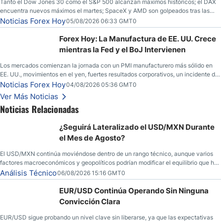
Tanto el Dow Jones 30 como el S&P 500 alcanzan máximos históricos; el DAX
encuentra nuevos máximos el martes; SpaceX y AMD son golpeados tras las
llamadas de ganancias; el petróleo crudo cae por debajo de los $80 con nuevas
Noticias Forex Hoy
05/08/2026 06:33 GMT0
esperanzas; el dólar estadounidense continúa intentando estabilizarse frente al
yen; el peso mexicano ve un repunte a medida que las tasas caen en EE. UU.
Forex Hoy: La Manufactura de EE. UU. Crece
mientras la Fed y el BoJ Intervienen
Los mercados comienzan la jornada con un PMI manufacturero más sólido en
EE. UU., movimientos en el yen, fuertes resultados corporativos, un incidente de
seguridad en Bitcoin y nuevas señales desde el mercado del petróleo.
Noticias Forex Hoy
04/08/2026 05:36 GMT0
Ver Más Noticias
Noticias Relacionadas
¿Seguirá Lateralizado el USD/MXN Durante
el Mes de Agosto?
El USD/MXN continúa moviéndose dentro de un rango técnico, aunque varios
factores macroeconómicos y geopolíticos podrían modificar el equilibrio que ha
dominado al mercado en las últimas semanas.
Análisis Técnico
06/08/2026 15:16 GMT0
EUR/USD Continúa Operando Sin Ninguna
Convicción Clara
EUR/USD sigue probando un nivel clave sin liberarse, ya que las expectativas