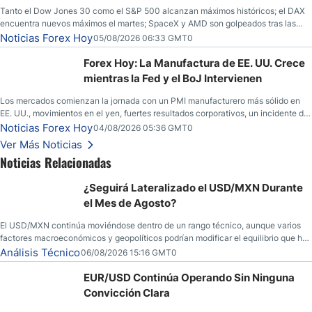
Tanto el Dow Jones 30 como el S&P 500 alcanzan máximos históricos; el DAX
encuentra nuevos máximos el martes; SpaceX y AMD son golpeados tras las
llamadas de ganancias; el petróleo crudo cae por debajo de los $80 con nuevas
Noticias Forex Hoy
05/08/2026 06:33 GMT0
esperanzas; el dólar estadounidense continúa intentando estabilizarse frente al
yen; el peso mexicano ve un repunte a medida que las tasas caen en EE. UU.
Forex Hoy: La Manufactura de EE. UU. Crece
mientras la Fed y el BoJ Intervienen
Los mercados comienzan la jornada con un PMI manufacturero más sólido en
EE. UU., movimientos en el yen, fuertes resultados corporativos, un incidente de
seguridad en Bitcoin y nuevas señales desde el mercado del petróleo.
Noticias Forex Hoy
04/08/2026 05:36 GMT0
Ver Más Noticias
Noticias Relacionadas
¿Seguirá Lateralizado el USD/MXN Durante
el Mes de Agosto?
El USD/MXN continúa moviéndose dentro de un rango técnico, aunque varios
factores macroeconómicos y geopolíticos podrían modificar el equilibrio que ha
dominado al mercado en las últimas semanas.
Análisis Técnico
06/08/2026 15:16 GMT0
EUR/USD Continúa Operando Sin Ninguna
Convicción Clara