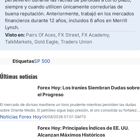
siempre y cuando utilicen únicamente corredurías de
buena reputación. Anteriormente, trabajó en los mercados
financieros durante 12 años, incluidos 6 años en Merrill
Lynch.
Visto en:
Pairs Of Aces, FX Street, FX Academy,
TalkMarkets, Gold Eagle, Traders Union
Etiquetas
SP 500
Últimas noticias
Forex Hoy: Los Iraníes Siembran Dudas sobre
el Progreso
El mercado de divisas mantiene un tono prudente mientras persisten las dudas
sobre Oriente Medio. El petróleo sigue bajo presión, el oro consolida su fortaleza
y los operadores esperan nuevas referencias económicas desde Estados
Noticias Forex Hoy
06/08/2026 07:01 GMT0
Unidos.
Forex Hoy: Principales Índices de EE. UU.
Alcanzan Máximos Históricos