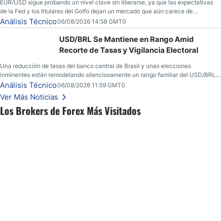
EUR/USD sigue probando un nivel clave sin liberarse, ya que las expectativas
de la Fed y los titulares del Golfo dejan un mercado que aún carece de
convicción real.
Análisis Técnico
06/08/2026 14:58 GMT0
USD/BRL Se Mantiene en Rango Amid
Recorte de Tasas y Vigilancia Electoral
Una reducción de tasas del banco central de Brasil y unas elecciones
inminentes están remodelando silenciosamente un rango familiar del USD/BRL.
Una reducción de tasas por parte del banco central de Brasil y unas elecciones
Análisis Técnico
06/08/2026 11:59 GMT0
inminentes están remodelando silenciosamente un rango familiar del USD/BRL.
Ver Más Noticias
Esto es lo que los traders están observando a continuación.
Los Brokers de Forex Más Visitados