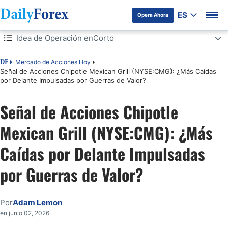
ES
Opera Ahora
Tabla de contenidos
Idea de Operación enCorto
Idea de Operación enCorto
Mercado de Acciones Hoy
DF
Señal de Acciones Chipotle Mexican Grill (NYSE:CMG): ¿Más Caídas
por Delante Impulsadas por Guerras de Valor?
Análisis del Índice de Mercado
Señal de Acciones Chipotle
Análisis del Sentimiento del Mercado
Mexican Grill (NYSE:CMG): ¿Más
Análisis Fundamental de Chipotle Mexican Grill
Caídas por Delante Impulsadas
Análisis Técnico de Chipotle Mexican Grill
por Guerras de Valor?
Mi Operación en Corto de Acciones de CMG
Por
Adam Lemon
en junio 02, 2026