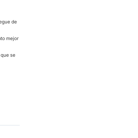
legue de
ato mejor
 que se