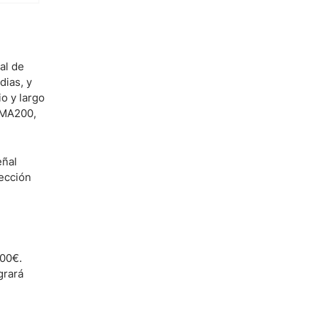
al de
ias, y
o y largo
 MA200,
eñal
rección
,00€.
grará