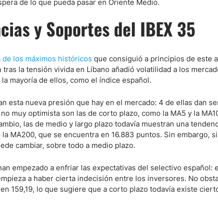
 espera de lo que pueda pasar en Oriente Medio.
cias y Soportes del IBEX 35
ndices
 de los máximos históricos
que consiguió a principios de este a
ras la tensión vivida en Líbano añadió volatilidad a los mercad
re (MELI)
la mayoría de ellos, como el índice español.
cciones
an esta nueva presión que hay en el mercado: 4 de ellas dan se
 no muy optimista son las de corto plazo, como la MA5 y la MA1
ambio, las de medio y largo plazo todavía muestran una tendenc
 la MA200, que se encuentra en 16.883 puntos. Sin embargo, si
ede cambiar, sobre todo a medio plazo.
han empezado a enfriar las expectativas del selectivo español: 
empieza a haber cierta indecisión entre los inversores. No obst
n 159,19, lo que sugiere que a corto plazo todavía existe ciert