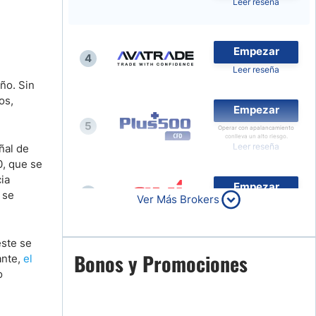
Leer reseña
Noticias de Brokers
Empezar
4
Leer reseña
ño. Sin
os,
Empezar
5
Operar con apalancamiento
conlleva un alto riesgo.
Leer reseña
ñal de
0, que se
ia
Empezar
6
 se
Ver Más Brokers
Leer reseña
este se
Empezar
Bonos y Promociones
ante,
el
7
o
Leer reseña