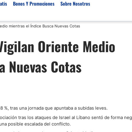
atis
Bonos Y Promociones
Sobre Nosotros
edio mientras el Índice Busca Nuevas Cotas
 de Broker
Empresas de Fondeo
Noticias del Mercados
Vigilan Oriente Medio
rs Regulados
Lista de Mejores Prop F
Análisis Forex
rs Para Scalping
Empresas de Fondeo en
Señales Forex Gratis
ca Nuevas Cotas
Unidos
r Oro
El Oro va a Subir o Baja
Empresas de Fondeo de
rs de Trading Automático
Tendencia Euro Próxim
ivisas
r para Metatrader 4
Noticias Forex Diarias
rs por Categoría
Mercado de Acciones 
Cacao
/USD)
18 %, tras una jornada que apuntaba a subidas leves.
aterias Primas
ociación tras los ataques de Israel al Líbano sentó de forma neg
na posible escalada del conflicto.