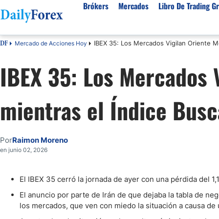
Brókers
Mercados
Libro De Trading Gr
IBEX 35: Los Mercados Vigilan Oriente M
Mercado de Acciones Hoy
DF
Mejores Brokers por País
Activos populares
Acerca de DailyForex
Tipos
IBEX 35: Los Mercados 
España
Sobre Nosotros
Broke
Divisas
Argentina
Política editorial
Broke
USD/MXN
USD/JPY
mientras el Índice Bus
Rep. Dominicana
Cómo generamos ingresos
Broke
EUR/USD
USD/COP
Mexico
Nuestra metodología
Broke
USD/PEN
Todas las D
Colombia
Índice de confianza
Broke
Por
Raimon Moreno
Materias Primas
Costa Rica
Por qué confiar en nosotros
Broke
en junio 02, 2026
Venezuela
Precio del Cafe
Precio del 
Guatemala
Oro (XAU/USD)
Plata (XAG
El IBEX 35 cerró la jornada de ayer con una pérdida del 1,
Cuba
Petróleo WTI
Todas las M
El anuncio por parte de Irán de que dejaba la tabla de neg
El Salvador
los mercados, que ven con miedo la situación a causa de u
Indices