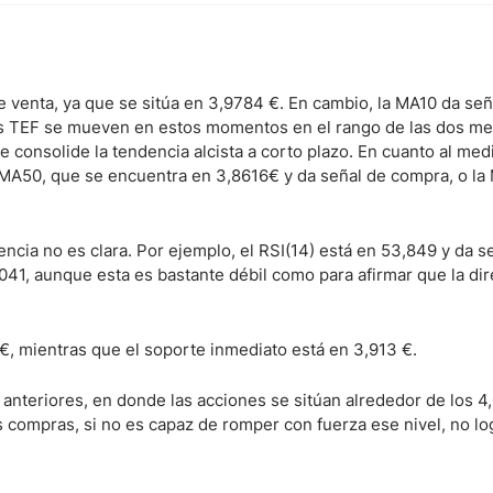
 venta, ya que se sitúa en 3,9784 €. En cambio, la MA10 da señ
s TEF se mueven en estos momentos en el rango de las dos med
 consolide la tendencia alcista a corto plazo. En cuanto al medi
 MA50, que se encuentra en 3,8616€ y da señal de compra, o la
ncia no es clara. Por ejemplo, el RSI(14) está en 53,849 y da s
041, aunque esta es bastante débil como para afirmar que la di
6€, mientras que el soporte inmediato está en 3,913 €.
 anteriores, en donde las acciones se sitúan alrededor de los 4
 compras, si no es capaz de romper con fuerza ese nivel, no lo