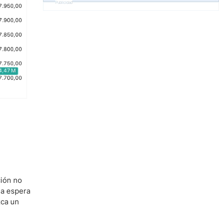
Publicidad
ción no
la espera
zca un