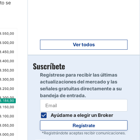
to se
Empezar
8
Leer reseña
Empezar
9
Leer reseña
Ver todos
Empezar
Suscríbete
10
Leer reseña
Regístrese para recibir las últimas
actualizaciones del mercado y las
señales gratuitas directamente a su
bandeja de entrada.
Ayúdame a elegir un Broker
Regístrate
*Registrándote aceptas recibir comunicaciones.