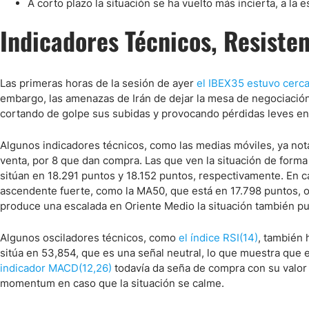
Ecuador
A corto plazo la situación se ha vuelto más incierta, a la
Paraguay
Nasdaq 100
S&P 500
Indicadores Técnicos, Resisten
Peru
IBEX 35
Todos los í
Panama
Acciones
Las primeras horas de la sesión de ayer
el IBEX35 estuvo cerca
Latinoamérica
embargo, las amenazas de Irán de dejar la mesa de negociación t
Nvidia (NVDA)
Mercado Lib
Bolivia
cortando de golpe sus subidas y provocando pérdidas leves en 
Banco Santander (SAN)
Todas las A
Nicaragua
Algunos indicadores técnicos, como las medias móviles, ya not
Estados Unidos
venta, por 8 que dan compra. Las que ven la situación de forma
sitúan en 18.291 puntos y 18.152 puntos, respectivamente. En c
ascendente fuerte, como la MA50, que está en 17.798 puntos, o
produce una escalada en Oriente Medio la situación también pu
Algunos osciladores técnicos, como
el índice RSI(14)
, también 
sitúa en 53,854, que es una señal neutral, lo que muestra que 
indicador MACD(12,26)
todavía da seña de compra con su valor e
momentum en caso que la situación se calme.