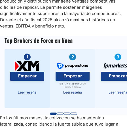
producción y distribución mantiene ventajas competitivas
difíciles de replicar. Le permite sostener márgenes
significativamente superiores a la mayoría de competidores.
Durante el año fiscal 2025 alcanzó máximos históricos en
ventas, EBITDA y beneficio neto.
Top Brokers de Forex en línea
1
2
3
Empezar
Empezar
Empeza
El 81.3% al operar CFDs
pierden dinero
Leer reseña
Leer reseña
Leer reseñ
En los últimos meses, la cotización se ha mantenido
lateralizada, consolidando la fuerte subida que tuvo lugar a