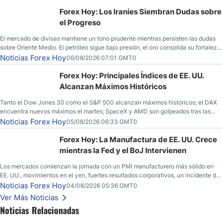
Forex Hoy: Los Iraníes Siembran Dudas sobre
el Progreso
El mercado de divisas mantiene un tono prudente mientras persisten las dudas
sobre Oriente Medio. El petróleo sigue bajo presión, el oro consolida su fortaleza
y los operadores esperan nuevas referencias económicas desde Estados
Noticias Forex Hoy
06/08/2026 07:01 GMT0
Unidos.
Forex Hoy: Principales Índices de EE. UU.
Alcanzan Máximos Históricos
Tanto el Dow Jones 30 como el S&P 500 alcanzan máximos históricos; el DAX
encuentra nuevos máximos el martes; SpaceX y AMD son golpeados tras las
llamadas de ganancias; el petróleo crudo cae por debajo de los $80 con nuevas
Noticias Forex Hoy
05/08/2026 06:33 GMT0
esperanzas; el dólar estadounidense continúa intentando estabilizarse frente al
yen; el peso mexicano ve un repunte a medida que las tasas caen en EE. UU.
Forex Hoy: La Manufactura de EE. UU. Crece
mientras la Fed y el BoJ Intervienen
Los mercados comienzan la jornada con un PMI manufacturero más sólido en
EE. UU., movimientos en el yen, fuertes resultados corporativos, un incidente de
seguridad en Bitcoin y nuevas señales desde el mercado del petróleo.
Noticias Forex Hoy
04/08/2026 05:36 GMT0
Ver Más Noticias
Noticias Relacionadas