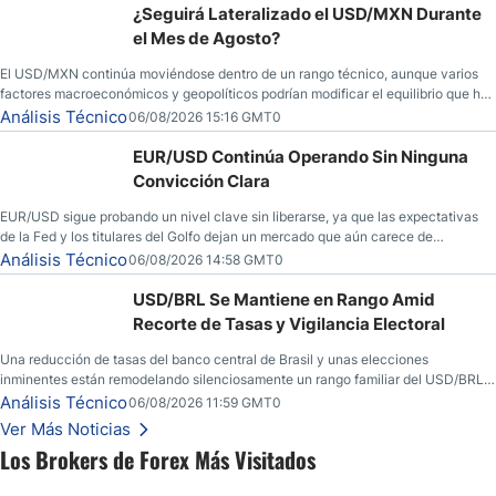
¿Seguirá Lateralizado el USD/MXN Durante
el Mes de Agosto?
El USD/MXN continúa moviéndose dentro de un rango técnico, aunque varios
factores macroeconómicos y geopolíticos podrían modificar el equilibrio que ha
dominado al mercado en las últimas semanas.
Análisis Técnico
06/08/2026 15:16 GMT0
EUR/USD Continúa Operando Sin Ninguna
Convicción Clara
EUR/USD sigue probando un nivel clave sin liberarse, ya que las expectativas
de la Fed y los titulares del Golfo dejan un mercado que aún carece de
convicción real.
Análisis Técnico
06/08/2026 14:58 GMT0
USD/BRL Se Mantiene en Rango Amid
Recorte de Tasas y Vigilancia Electoral
Una reducción de tasas del banco central de Brasil y unas elecciones
inminentes están remodelando silenciosamente un rango familiar del USD/BRL.
Una reducción de tasas por parte del banco central de Brasil y unas elecciones
Análisis Técnico
06/08/2026 11:59 GMT0
inminentes están remodelando silenciosamente un rango familiar del USD/BRL.
Ver Más Noticias
Esto es lo que los traders están observando a continuación.
Los Brokers de Forex Más Visitados