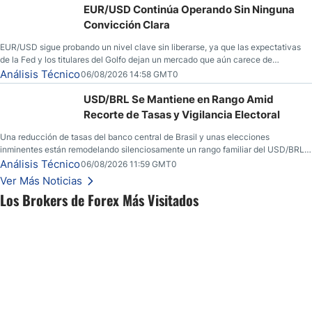
EUR/USD Continúa Operando Sin Ninguna
Convicción Clara
EUR/USD sigue probando un nivel clave sin liberarse, ya que las expectativas
de la Fed y los titulares del Golfo dejan un mercado que aún carece de
convicción real.
Análisis Técnico
06/08/2026 14:58 GMT0
USD/BRL Se Mantiene en Rango Amid
Recorte de Tasas y Vigilancia Electoral
Una reducción de tasas del banco central de Brasil y unas elecciones
inminentes están remodelando silenciosamente un rango familiar del USD/BRL.
Una reducción de tasas por parte del banco central de Brasil y unas elecciones
Análisis Técnico
06/08/2026 11:59 GMT0
inminentes están remodelando silenciosamente un rango familiar del USD/BRL.
Ver Más Noticias
Esto es lo que los traders están observando a continuación.
Los Brokers de Forex Más Visitados