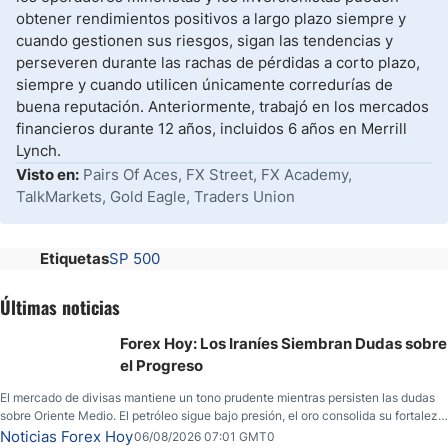
obtener rendimientos positivos a largo plazo siempre y
cuando gestionen sus riesgos, sigan las tendencias y
perseveren durante las rachas de pérdidas a corto plazo,
siempre y cuando utilicen únicamente corredurías de
buena reputación. Anteriormente, trabajó en los mercados
financieros durante 12 años, incluidos 6 años en Merrill
Lynch.
Visto en:
Pairs Of Aces, FX Street, FX Academy,
TalkMarkets, Gold Eagle, Traders Union
Etiquetas
SP 500
Últimas noticias
Forex Hoy: Los Iraníes Siembran Dudas sobre
el Progreso
El mercado de divisas mantiene un tono prudente mientras persisten las dudas
sobre Oriente Medio. El petróleo sigue bajo presión, el oro consolida su fortaleza
y los operadores esperan nuevas referencias económicas desde Estados
Noticias Forex Hoy
06/08/2026 07:01 GMT0