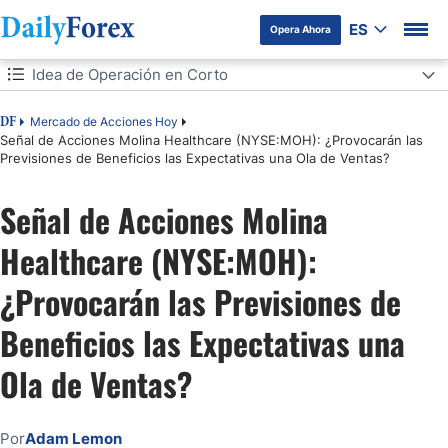
ES
Opera Ahora
Tabla de contenidos
Idea de Operación en Corto
Idea de Operación en Corto
Mercado de Acciones Hoy
DF
Señal de Acciones Molina Healthcare (NYSE:MOH): ¿Provocarán las
Previsiones de Beneficios las Expectativas una Ola de Ventas?
Análisis del Índice de Mercado
Señal de Acciones Molina
Análisis del Sentimiento del Mercado
Healthcare (NYSE:MOH):
Análisis Fundamental de Molina Healthcare
¿Provocarán las Previsiones de
Análisis Técnico de Molina Healthcare
Beneficios las Expectativas una
Mi Operación de Venta en Corto de Acciones de MOH
Ola de Ventas?
Por
Adam Lemon