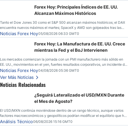
Unidos.
Forex Hoy: Principales Índices de EE. UU.
Alcanzan Máximos Históricos
Tanto el Dow Jones 30 como el S&P 500 alcanzan máximos históricos; el DAX
encuentra nuevos máximos el martes; SpaceX y AMD son golpeados tras las
llamadas de ganancias; el petróleo crudo cae por debajo de los $80 con nuevas
Noticias Forex Hoy
05/08/2026 06:33 GMT0
esperanzas; el dólar estadounidense continúa intentando estabilizarse frente al
yen; el peso mexicano ve un repunte a medida que las tasas caen en EE. UU.
Forex Hoy: La Manufactura de EE. UU. Crece
mientras la Fed y el BoJ Intervienen
Los mercados comienzan la jornada con un PMI manufacturero más sólido en
EE. UU., movimientos en el yen, fuertes resultados corporativos, un incidente de
seguridad en Bitcoin y nuevas señales desde el mercado del petróleo.
Noticias Forex Hoy
04/08/2026 05:36 GMT0
Ver Más Noticias
Noticias Relacionadas
¿Seguirá Lateralizado el USD/MXN Durante
el Mes de Agosto?
El USD/MXN continúa moviéndose dentro de un rango técnico, aunque varios
factores macroeconómicos y geopolíticos podrían modificar el equilibrio que ha
dominado al mercado en las últimas semanas.
Análisis Técnico
06/08/2026 15:16 GMT0