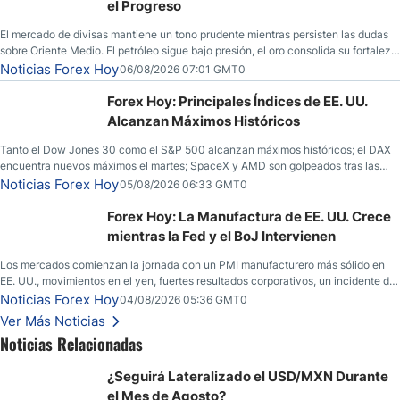
el Progreso
El mercado de divisas mantiene un tono prudente mientras persisten las dudas
sobre Oriente Medio. El petróleo sigue bajo presión, el oro consolida su fortaleza
y los operadores esperan nuevas referencias económicas desde Estados
Noticias Forex Hoy
06/08/2026 07:01 GMT0
Unidos.
Forex Hoy: Principales Índices de EE. UU.
Alcanzan Máximos Históricos
Tanto el Dow Jones 30 como el S&P 500 alcanzan máximos históricos; el DAX
encuentra nuevos máximos el martes; SpaceX y AMD son golpeados tras las
llamadas de ganancias; el petróleo crudo cae por debajo de los $80 con nuevas
Noticias Forex Hoy
05/08/2026 06:33 GMT0
esperanzas; el dólar estadounidense continúa intentando estabilizarse frente al
yen; el peso mexicano ve un repunte a medida que las tasas caen en EE. UU.
Forex Hoy: La Manufactura de EE. UU. Crece
mientras la Fed y el BoJ Intervienen
Los mercados comienzan la jornada con un PMI manufacturero más sólido en
EE. UU., movimientos en el yen, fuertes resultados corporativos, un incidente de
seguridad en Bitcoin y nuevas señales desde el mercado del petróleo.
Noticias Forex Hoy
04/08/2026 05:36 GMT0
Ver Más Noticias
Noticias Relacionadas
¿Seguirá Lateralizado el USD/MXN Durante
el Mes de Agosto?