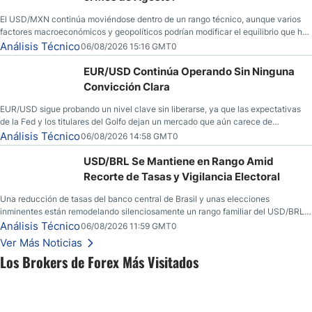
El USD/MXN continúa moviéndose dentro de un rango técnico, aunque varios
factores macroeconómicos y geopolíticos podrían modificar el equilibrio que ha
dominado al mercado en las últimas semanas.
Análisis Técnico
06/08/2026 15:16 GMT0
EUR/USD Continúa Operando Sin Ninguna
Convicción Clara
EUR/USD sigue probando un nivel clave sin liberarse, ya que las expectativas
de la Fed y los titulares del Golfo dejan un mercado que aún carece de
convicción real.
Análisis Técnico
06/08/2026 14:58 GMT0
USD/BRL Se Mantiene en Rango Amid
Recorte de Tasas y Vigilancia Electoral
Una reducción de tasas del banco central de Brasil y unas elecciones
inminentes están remodelando silenciosamente un rango familiar del USD/BRL.
Una reducción de tasas por parte del banco central de Brasil y unas elecciones
Análisis Técnico
06/08/2026 11:59 GMT0
inminentes están remodelando silenciosamente un rango familiar del USD/BRL.
Ver Más Noticias
Esto es lo que los traders están observando a continuación.
Los Brokers de Forex Más Visitados