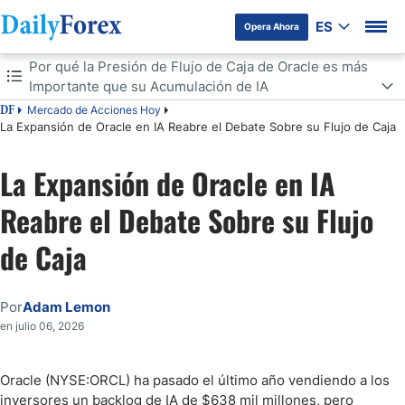
ES
Opera Ahora
Tabla de contenidos
Por qué la Presión de Flujo de Caja de Oracle es más
Importante que su Acumulación de IA
Mercado de Acciones Hoy
DF
Por qué la Presión de Flujo de Caja de Oracle es más Importante que
La Expansión de Oracle en IA Reabre el Debate Sobre su Flujo de Caja
su Acumulación de IA
Fundamentos y Precio de Oracle Acción: Lo que Revelan los Últimos
La Expansión de Oracle en IA
Números
Los Riesgos Subestimados en la Expansión de IA Financiada por
Reabre el Debate Sobre su Flujo
Deuda de Oracle
de Caja
Cómo la Configuración del Mercado Actual Refleja el Sentimiento en
el Balance General de Oracle
Niveles Clave a Observar a Medida que se Desarrolla la Historia de
la Deuda de Oracle
Por
Adam Lemon
en julio 06, 2026
Oracle (NYSE:ORCL) ha pasado el último año vendiendo a los
inversores un backlog de IA de $638 mil millones, pero