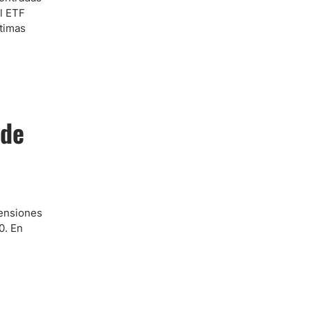
el ETF
ltimas
 de
tensiones
0. En