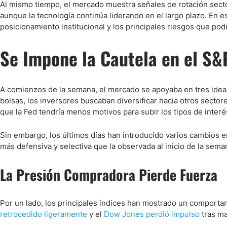
Ecuador
Al mismo tiempo, el mercado muestra señales de rotación sector
aunque la tecnología continúa liderando en el largo plazo. En e
Paraguay
Nasdaq 100
S&P 500
posicionamiento institucional y los principales riesgos que po
Peru
IBEX 35
Todos los í
Panama
Se Impone la Cautela en el S
Latinoamérica
Bolivia
A comienzos de la semana, el mercado se apoyaba en tres ideas: l
Nicaragua
bolsas, los inversores buscaban diversificar hacia otros secto
Estados Unidos
que la Fed tendría menos motivos para subir los tipos de interé
Sin embargo, los últimos días han introducido varios cambios en
más defensiva y selectiva que la observada al inicio de la sema
La Presión Compradora Pierde Fuerza
Por un lado, los principales índices han mostrado un comporta
retrocedido ligeramente
y el
Dow Jones perdió impulso
tras ma