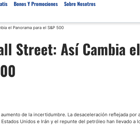
atis
Bonos Y Promociones
Sobre Nosotros
ambia el Panorama para el S&P 500
 de Broker
Empresas de Fondeo
Noticias del Mercados
all Street: Así Cambia e
rs Regulados
Lista de Mejores Prop F
Análisis Forex
rs Para Scalping
Empresas de Fondeo en
Señales Forex Gratis
500
Unidos
r Oro
El Oro va a Subir o Baja
Empresas de Fondeo de
rs de Trading Automático
Tendencia Euro Próxim
ivisas
as Demo Trading Gratis
Noticias Forex Diarias
ers de CFD
Mercado de Acciones 
r para Metatrader 4
Cacao
rs por Categoría
/USD)
aumento de la incertidumbre. La desaceleración reflejada por 
Estados Unidos e Irán y el repunte del petróleo han llevado a l
aterias Primas