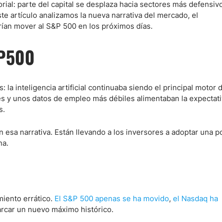
ial: parte del capital se desplaza hacia sectores más defensiv
ste artículo analizamos la nueva narrativa del mercado, el
drían mover al S&P 500 en los próximos días.
ndices
&P500
a inteligencia artificial continuaba siendo el principal motor d
res y unos datos de empleo más débiles alimentaban la expectat
s.
 esa narrativa. Están llevando a los inversores a adoptar una p
na.
miento errático.
El S&P 500 apenas se ha movido
,
el Nasdaq ha
rcar un nuevo máximo histórico.