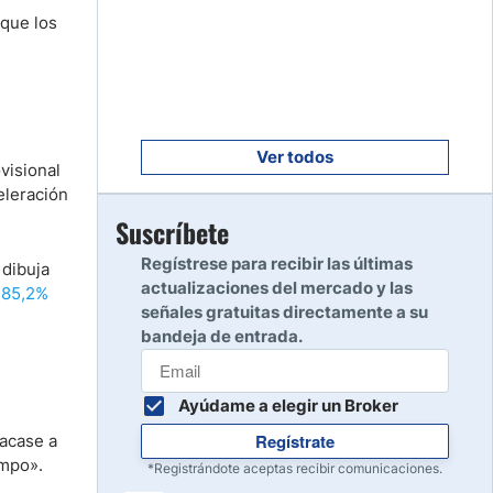
Empezar
8
 que los
Leer reseña
Empezar
9
Leer reseña
Ver todos
visional
eleración
Empezar
Suscríbete
10
Leer reseña
Regístrese para recibir las últimas
 dibuja
actualizaciones del mercado y las
 85,2%
señales gratuitas directamente a su
bandeja de entrada.
Ayúdame a elegir un Broker
Regístrate
tacase a
empo».
*Registrándote aceptas recibir comunicaciones.