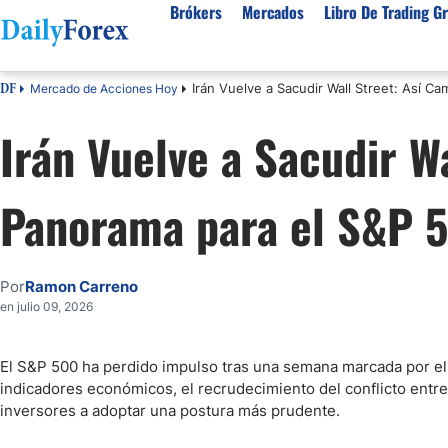
Brókers
Mercados
Libro De Trading Gr
Irán Vuelve a Sacudir Wall Street: Así C
Mercado de Acciones Hoy
DF
Mejores Brokers por País
Activos populares
Acerca de DailyForex
Tipos
Irán Vuelve a Sacudir W
España
Sobre Nosotros
Broke
Divisas
Argentina
Política editorial
Broke
USD/MXN
USD/JPY
Panorama para el S&P 
Rep. Dominicana
Cómo generamos ingresos
Broke
EUR/USD
USD/COP
Mexico
Nuestra metodología
Broke
USD/PEN
Todas las D
Colombia
Índice de confianza
Cuent
Por
Ramon Carreno
Materias Primas
Costa Rica
Por qué confiar en nosotros
Brok
en julio 09, 2026
Venezuela
Broke
Precio del Cafe
Precio del 
Guatemala
Broke
Oro (XAU/USD)
Plata (XAG
El S&P 500 ha perdido impulso tras una semana marcada por el 
indicadores económicos, el recrudecimiento del conflicto entre 
Cuba
Petróleo WTI
Todas las M
inversores a adoptar una postura más prudente.
El Salvador
Indices