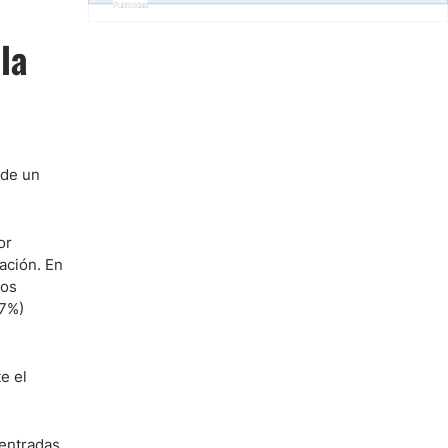
Publicidad
la
 de un
or
ación. En
ros
27%)
e el
 entradas