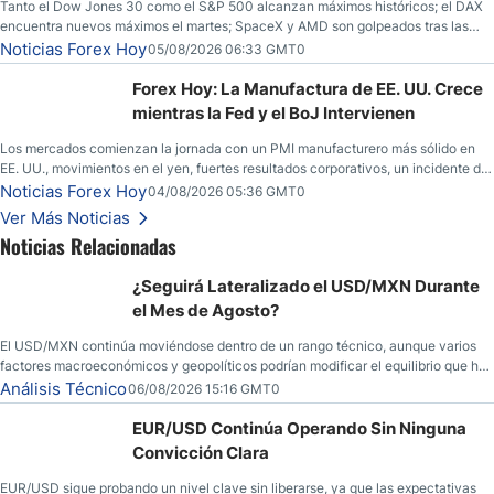
Tanto el Dow Jones 30 como el S&P 500 alcanzan máximos históricos; el DAX
encuentra nuevos máximos el martes; SpaceX y AMD son golpeados tras las
llamadas de ganancias; el petróleo crudo cae por debajo de los $80 con nuevas
Noticias Forex Hoy
05/08/2026 06:33 GMT0
esperanzas; el dólar estadounidense continúa intentando estabilizarse frente al
yen; el peso mexicano ve un repunte a medida que las tasas caen en EE. UU.
Forex Hoy: La Manufactura de EE. UU. Crece
mientras la Fed y el BoJ Intervienen
Los mercados comienzan la jornada con un PMI manufacturero más sólido en
EE. UU., movimientos en el yen, fuertes resultados corporativos, un incidente de
seguridad en Bitcoin y nuevas señales desde el mercado del petróleo.
Noticias Forex Hoy
04/08/2026 05:36 GMT0
Ver Más Noticias
Noticias Relacionadas
¿Seguirá Lateralizado el USD/MXN Durante
el Mes de Agosto?
El USD/MXN continúa moviéndose dentro de un rango técnico, aunque varios
factores macroeconómicos y geopolíticos podrían modificar el equilibrio que ha
dominado al mercado en las últimas semanas.
Análisis Técnico
06/08/2026 15:16 GMT0
EUR/USD Continúa Operando Sin Ninguna
Convicción Clara
EUR/USD sigue probando un nivel clave sin liberarse, ya que las expectativas