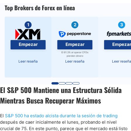
Top Brokers de Forex en línea
1
2
3
Empezar
Empezar
Empeza
El 81.3% al operar CFDs
pierden dinero
Leer reseña
Leer reseña
Leer reseñ
El S&P 500 Mantiene una Estructura Sólida
Mientras Busca Recuperar Máximos
El
S&P 500 ha estado alcista durante la sesión de trading
después de caer inicialmente el lunes, probando el nivel
crucial de 75. En este punto, parece que el mercado está listo