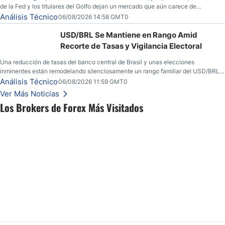
de la Fed y los titulares del Golfo dejan un mercado que aún carece de
convicción real.
Análisis Técnico
06/08/2026 14:58 GMT0
USD/BRL Se Mantiene en Rango Amid
Recorte de Tasas y Vigilancia Electoral
Una reducción de tasas del banco central de Brasil y unas elecciones
inminentes están remodelando silenciosamente un rango familiar del USD/BRL.
Una reducción de tasas por parte del banco central de Brasil y unas elecciones
Análisis Técnico
06/08/2026 11:59 GMT0
inminentes están remodelando silenciosamente un rango familiar del USD/BRL.
Ver Más Noticias
Esto es lo que los traders están observando a continuación.
Los Brokers de Forex Más Visitados