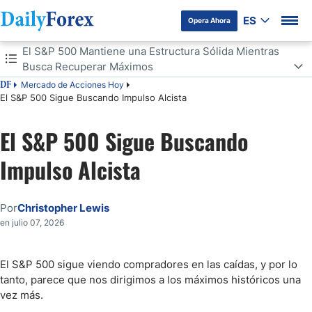
ES
Opera Ahora
Tabla de contenidos
El S&P 500 Mantiene una Estructura Sólida Mientras
Busca Recuperar Máximos
Mercado de Acciones Hoy
DF
El S&P 500 Mantiene una Estructura Sólida Mientras Busca
El S&P 500 Sigue Buscando Impulso Alcista
Recuperar Máximos
Mucho Ruido en el Mundo
El S&P 500 Sigue Buscando
Impulso Alcista
Por
Christopher Lewis
en julio 07, 2026
El S&P 500 sigue viendo compradores en las caídas, y por lo
tanto, parece que nos dirigimos a los máximos históricos una
vez más.