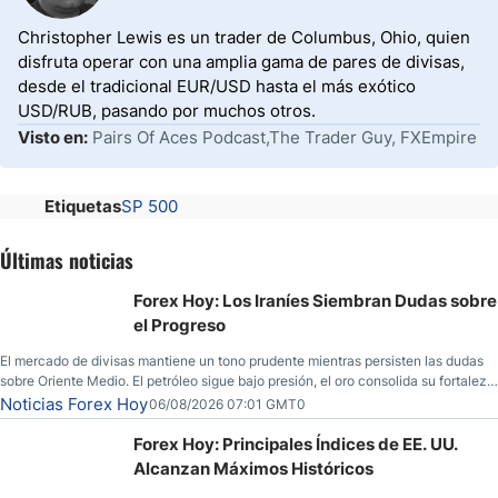
Christopher Lewis es un trader de Columbus, Ohio, quien
disfruta operar con una amplia gama de pares de divisas,
desde el tradicional EUR/USD hasta el más exótico
USD/RUB, pasando por muchos otros.
Visto en:
Pairs Of Aces Podcast,The Trader Guy, FXEmpire
Etiquetas
SP 500
Últimas noticias
Forex Hoy: Los Iraníes Siembran Dudas sobre
el Progreso
El mercado de divisas mantiene un tono prudente mientras persisten las dudas
sobre Oriente Medio. El petróleo sigue bajo presión, el oro consolida su fortaleza
y los operadores esperan nuevas referencias económicas desde Estados
Noticias Forex Hoy
06/08/2026 07:01 GMT0
Unidos.
Forex Hoy: Principales Índices de EE. UU.
Alcanzan Máximos Históricos