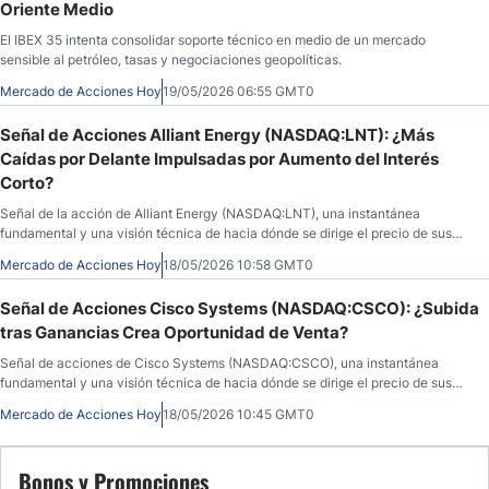
Oriente Medio
El IBEX 35 intenta consolidar soporte técnico en medio de un mercado
sensible al petróleo, tasas y negociaciones geopolíticas.
Mercado de Acciones Hoy
19/05/2026 06:55 GMT0
Señal de Acciones Alliant Energy (NASDAQ:LNT): ¿Más
Caídas por Delante Impulsadas por Aumento del Interés
Corto?
Señal de la acción de Alliant Energy (NASDAQ:LNT), una instantánea
fundamental y una visión técnica de hacia dónde se dirige el precio de sus
acciones. Qué saber antes de la apertura del mercado el 18 de mayo de 2026,
Mercado de Acciones Hoy
18/05/2026 10:58 GMT0
después de que LNT cerrara a $70,90, un 2,14% menos durante la sesión
anterior, antes de caer un 1,00% en las horas posteriores al cierre.
Señal de Acciones Cisco Systems (NASDAQ:CSCO): ¿Subida
tras Ganancias Crea Oportunidad de Venta?
Señal de acciones de Cisco Systems (NASDAQ:CSCO), una instantánea
fundamental y una visión técnica de hacia dónde se dirige el precio de sus
acciones. Qué saber antes de la apertura del mercado el 18 de mayo de 2026,
Mercado de Acciones Hoy
18/05/2026 10:45 GMT0
después de que CSCO cerrara a $118,21, un 2,32% más durante la sesión
anterior, antes de caer un 0,32% en las horas posteriores al cierre.
Bonos y Promociones