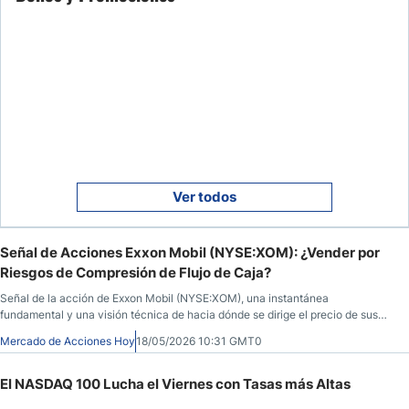
Ver todos
Señal de Acciones Exxon Mobil (NYSE:XOM): ¿Vender por
Riesgos de Compresión de Flujo de Caja?
Señal de la acción de Exxon Mobil (NYSE:XOM), una instantánea
fundamental y una visión técnica de hacia dónde se dirige el precio de sus
acciones. Qué saber antes de la apertura del mercado el 18 de mayo de 2026,
Mercado de Acciones Hoy
18/05/2026 10:31 GMT0
después de que XOM cerrara a $157,92, un 4,07% más durante la sesión
anterior, antes de caer un 0,03% en las horas posteriores al cierre.
El NASDAQ 100 Lucha el Viernes con Tasas más Altas