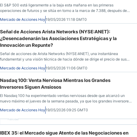
El S&P 500 está ligeramente a la baja esta mañana en las primeras
operaciones de futuros y se sitúa en torno a la marca de 7.388, después de
perder algo de terreno ayer, pero las cosas en el índice no son sencillas.
Mercado de Acciones Hoy
19/05/2026 11:18 GMT0
Señal de Acciones Arista Networks (NYSE:ANET):
¿Desencadenarán las Asociaciones Estratégicas y la
Innovación un Repunte?
Señal de acciones de Arista Networks (NYSE:ANET), una instantánea
fundamental y una visión técnica de hacia dónde se dirige el precio de sus
acciones. Qué saber antes de la apertura del mercado el 19 de mayo de 2026,
Mercado de Acciones Hoy
19/05/2026 11:06 GMT0
después de que ANET cerrara a $141,71, un 0,18% menos durante la sesión
anterior, antes de caer un 0,37% en las horas posteriores al cierre.
Nasdaq 100: Venta Nerviosa Mientras los Grandes
Inversores Siguen Ansiosos
El Nasdaq 100 ha experimentado ventas nerviosas desde que alcanzó un
nuevo máximo el jueves de la semana pasada, ya que los grandes inversores
ansiosos en el mercado de valores se han vuelto cautelosos y están
Mercado de Acciones Hoy
19/05/2026 09:25 GMT0
esperando los resultados de varias piedras angulares clave.
Publicidad
IBEX 35: el Mercado sigue Atento de las Negociaciones en