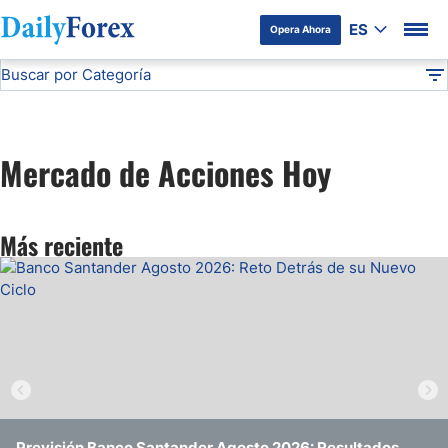
ES
Opera Ahora
Buscar por Categoría
Divulgación del Anunciante
Mercado de Acciones Hoy
DF
Comunicado de Prensa
Mercado de Acciones Hoy
Forex Figures
Más reciente
Webinars
Noticias Forex
Previsión Banco Santander Agosto 2026: Resultados
El Rebote de Atlassian tras el Colapso Frente a su
¿Puede Disney Superar la Caída de las Ganancias del