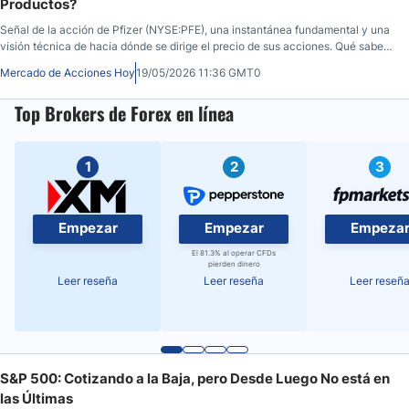
Productos?
Señal de la acción de Pfizer (NYSE:PFE), una instantánea fundamental y una
visión técnica de hacia dónde se dirige el precio de sus acciones. Qué saber
antes de que abra el mercado el 19 de mayo de 2026, después de que PFE
Mercado de Acciones Hoy
19/05/2026 11:36 GMT0
cerrara sin cambios en $25,33 durante la sesión anterior, antes de caer un
0,04% en las horas posteriores al cierre.
Top Brokers de Forex en línea
1
2
3
Empezar
Empezar
Empeza
El 81.3% al operar CFDs
pierden dinero
Leer reseña
Leer reseña
Leer reseñ
S&P 500: Cotizando a la Baja, pero Desde Luego No está en
las Últimas