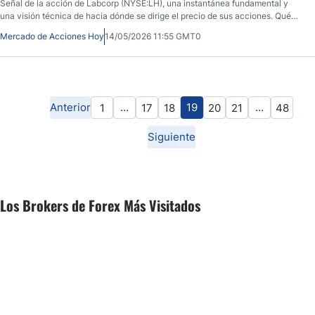
Señal de la acción de Labcorp (NYSE:LH), una instantánea fundamental y
una visión técnica de hacia dónde se dirige el precio de sus acciones. Qué
saber antes de la apertura del mercado el 14 de mayo de 2026, después de
Mercado de Acciones Hoy
14/05/2026 11:55 GMT0
que LH cerrara a $254,42, un 1,14% menos durante la sesión anterior, antes
de caer un 0,17% en las horas posteriores al cierre.
Anterior
…
19
…
1
17
18
20
21
48
Siguiente
Los Brokers de Forex Más Visitados