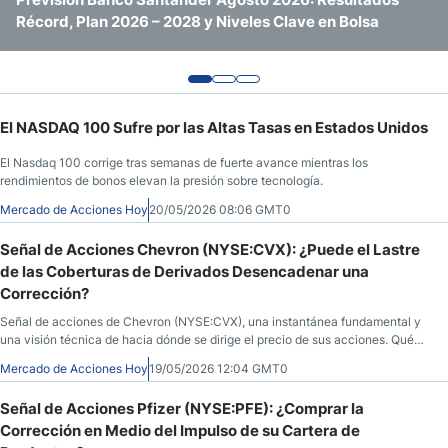
Récord, Plan 2026 – 2028 y Niveles Clave en Bolsa
Evaluación de IA: ¿Está el Repunte en Tiempo Prestado?
Segmento y las Ganancias GAAP Reducidas a la Mitad?
El NASDAQ 100 Sufre por las Altas Tasas en Estados Unidos
El Nasdaq 100 corrige tras semanas de fuerte avance mientras los
rendimientos de bonos elevan la presión sobre tecnología.
Mercado de Acciones Hoy
20/05/2026 08:06 GMT0
Señal de Acciones Chevron (NYSE:CVX): ¿Puede el Lastre
de las Coberturas de Derivados Desencadenar una
Corrección?
Señal de acciones de Chevron (NYSE:CVX), una instantánea fundamental y
una visión técnica de hacia dónde se dirige el precio de sus acciones. Qué
saber antes de la apertura del mercado el 19 de mayo de 2026, después de
Mercado de Acciones Hoy
19/05/2026 12:04 GMT0
que CVX cerrara en $196,12, un 2,63% más durante la sesión anterior, antes
de caer un 0,81% en las horas posteriores al cierre.
Señal de Acciones Pfizer (NYSE:PFE): ¿Comprar la
Corrección en Medio del Impulso de su Cartera de