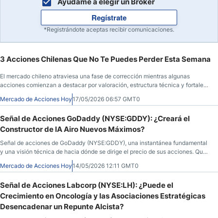
Ayúdame a elegir un Broker
Regístrate
*Registrándote aceptas recibir comunicaciones.
3 Acciones Chilenas Que No Te Puedes Perder Esta Semana
El mercado chileno atraviesa una fase de corrección mientras algunas
acciones comienzan a destacar por valoración, estructura técnica y fortaleza
relativa.
Mercado de Acciones Hoy
17/05/2026 06:57 GMT0
Señal de Acciones GoDaddy (NYSE:GDDY): ¿Creará el
Constructor de IA Airo Nuevos Máximos?
Señal de acciones de GoDaddy (NYSE:GDDY), una instantánea fundamental
y una visión técnica de hacia dónde se dirige el precio de sus acciones. Qué
saber antes de la apertura del mercado el 14 de mayo de 2026, después de
Mercado de Acciones Hoy
14/05/2026 12:11 GMT0
que GDDY cerrara a $85,38, un 1,90% menos durante la sesión anterior, antes
de avanzar un 0,14% en las horas posteriores al cierre.
Señal de Acciones Labcorp (NYSE:LH): ¿Puede el
Crecimiento en Oncología y las Asociaciones Estratégicas
Desencadenar un Repunte Alcista?