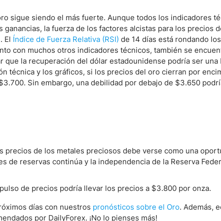
l oro sigue siendo el más fuerte. Aunque todos los indicadores t
ganancias, la fuerza de los factores alcistas para los precios d
. El
Índice de Fuerza Relativa (RSI)
de 14 días está rondando los
unto con muchos otros indicadores técnicos, también se encuent
ar que la recuperación del dólar estadounidense podría ser una
 técnica y los gráficos, si los precios del oro cierran por enci
y $3.700. Sin embargo, una debilidad por debajo de $3.650 podr
los precios de los metales preciosos debe verse como una opor
nes de reservas continúa y la independencia de la Reserva Feder
mpulso de precios podría llevar los precios a $3.800 por onza.
próximos días con nuestros
pronósticos sobre el Oro
. Además, e
endados por DailyForex. ¡No lo pienses más!