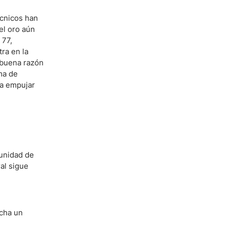
écnicos han
el oro aún
 77,
ra en la
 buena razón
ma de
ía empujar
tunidad de
al sigue
cha un