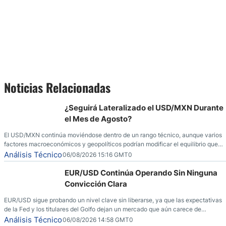
Noticias Relacionadas
¿Seguirá Lateralizado el USD/MXN Durante
el Mes de Agosto?
El USD/MXN continúa moviéndose dentro de un rango técnico, aunque varios
factores macroeconómicos y geopolíticos podrían modificar el equilibrio que
ha dominado al mercado en las últimas semanas.
Análisis Técnico
06/08/2026 15:16 GMT0
EUR/USD Continúa Operando Sin Ninguna
Convicción Clara
EUR/USD sigue probando un nivel clave sin liberarse, ya que las expectativas
de la Fed y los titulares del Golfo dejan un mercado que aún carece de
convicción real.
Análisis Técnico
06/08/2026 14:58 GMT0