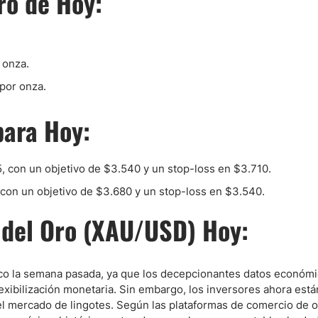
ro de Hoy:
ndices
 onza.
por onza.
re (MELI)
para Hoy:
cciones
5, con un objetivo de $3.540 y un stop-loss en $3.710.
con un objetivo de $3.680 y un stop-loss en $3.540.
o del Oro (XAU/USD) Hoy:
co la semana pasada, ya que los decepcionantes datos económi
lexibilización monetaria. Sin embargo, los inversores ahora está
el mercado de lingotes. Según las plataformas de comercio de or