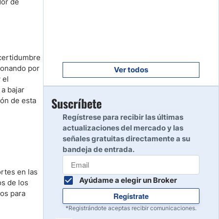
dor de
Empezar
8
Leer reseña
Empezar
9
ncertidumbre
Leer reseña
sionando por
Ver todos
 el
 a bajar
Empezar
Suscríbete
ión de esta
10
Leer reseña
Regístrese para recibir las últimas
actualizaciones del mercado y las
señales gratuitas directamente a su
bandeja de entrada.
ortes en las
Ayúdame a elegir un Broker
os de los
os para
Regístrate
*Registrándote aceptas recibir comunicaciones.