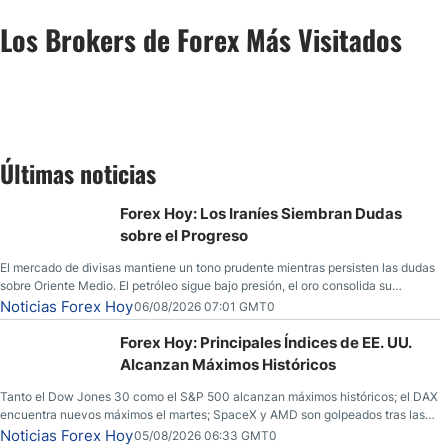
Los Brokers de Forex Más Visitados
Últimas noticias
Forex Hoy: Los Iraníes Siembran Dudas
sobre el Progreso
El mercado de divisas mantiene un tono prudente mientras persisten las dudas
sobre Oriente Medio. El petróleo sigue bajo presión, el oro consolida su
fortaleza y los operadores esperan nuevas referencias económicas desde
Noticias Forex Hoy
06/08/2026 07:01 GMT0
Estados Unidos.
Forex Hoy: Principales Índices de EE. UU.
Alcanzan Máximos Históricos
Tanto el Dow Jones 30 como el S&P 500 alcanzan máximos históricos; el DAX
encuentra nuevos máximos el martes; SpaceX y AMD son golpeados tras las
llamadas de ganancias; el petróleo crudo cae por debajo de los $80 con
Noticias Forex Hoy
05/08/2026 06:33 GMT0