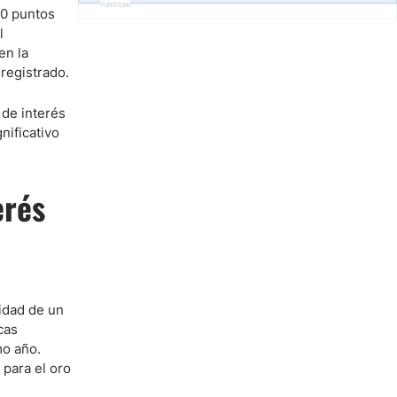
Publicidad
50 puntos
l
en la
registrado.
 de interés
nificativo
erés
idad de un
cas
mo año.
 para el oro