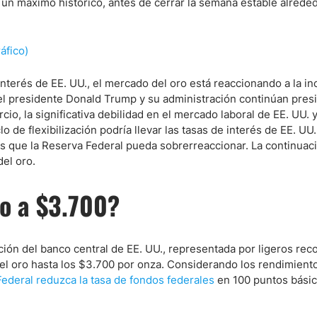
, un máximo histórico, antes de cerrar la semana estable alrede
interés de EE. UU., el mercado del oro está reaccionando a la i
 el presidente Donald Trump y su administración continúan pre
o, la significativa debilidad en el mercado laboral de EE. UU. y
 de flexibilización podría llevar las tasas de interés de EE. UU.
es que la Reserva Federal pueda sobrerreaccionar. La continuac
el oro.
ro a $3.700?
zación del banco central de EE. UU., representada por ligeros rec
el oro hasta los $3.700 por onza. Considerando los rendimient
ederal reduzca la tasa de fondos federales
en 100 puntos básic