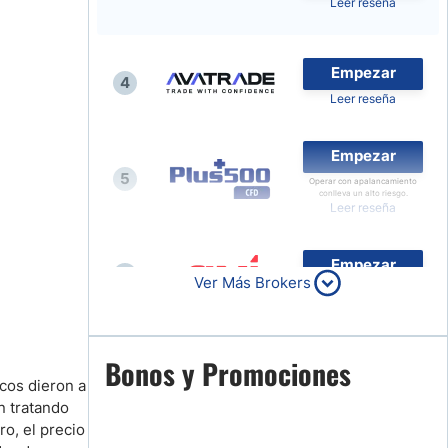
Leer reseña
Noticias de Brokers
Empezar
4
Leer reseña
Empezar
5
Operar con apalancamiento
conlleva un alto riesgo.
Leer reseña
Empezar
6
Ver Más Brokers
Leer reseña
Empezar
Bonos y Promociones
7
cos dieron a
Leer reseña
n tratando
o, el precio