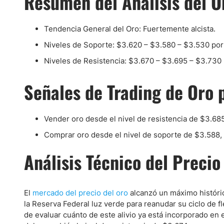
Resumen del Análisis del O
Ecuador
Paraguay
Nasdaq 100
S&P 500
Tendencia General del Oro: Fuertemente alcista.
Peru
IBEX 35
Todos los í
Niveles de Soporte: $3.620 – $3.580 – $3.530 por
Panama
Acciones
Latinoamérica
Niveles de Resistencia: $3.670 – $3.695 – $3.730 
Nvidia (NVDA)
Mercado Lib
Bolivia
Señales de Trading de Oro 
Banco Santander (SAN)
Todas las A
Nicaragua
Estados Unidos
Vender oro desde el nivel de resistencia de $3.68
Comprar oro desde el nivel de soporte de $3.588, 
Análisis Técnico del Preci
El
mercado del precio del oro
alcanzó un máximo históri
la Reserva Federal luz verde para reanudar su ciclo de f
de evaluar cuánto de este alivio ya está incorporado en 