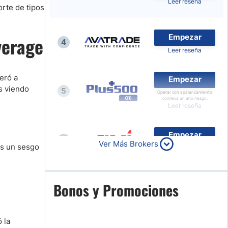
Leer reseña
rte de tipos
Noticias de Brokers
Empezar
verage
4
Leer reseña
eró a
Empezar
s viendo
5
Operar con apalancamiento
conlleva un alto riesgo.
Leer reseña
Empezar
6
Ver Más Brokers
os un sesgo
Leer reseña
Empezar
Bonos y Promociones
7
Leer reseña
 la