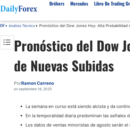
Brókers
Mercados
Libro De Trading Gr
Pronóstico del Dow Jones Hoy: Alta Probabilidad
Análisis Técnico
DF
Mejores Brokers por País
Activos populares
Acerca de DailyForex
Tipos
Pronóstico del Dow J
España
Sobre Nosotros
Broke
Divisas
Argentina
Política editorial
Broke
USD/MXN
USD/JPY
de Nuevas Subidas
Rep. Dominicana
Cómo generamos ingresos
Broke
EUR/USD
USD/COP
Mexico
Nuestra metodología
Broke
USD/PEN
Todas las D
Colombia
Índice de confianza
Broke
Por
Ramon Carreno
Materias Primas
Costa Rica
Por qué confiar en nosotros
Broke
en septiembre 16, 2025
Venezuela
Precio del Cafe
Precio del 
Guatemala
Oro (XAU/USD)
Plata (XAG
La semana en curso está siendo alcista y da continu
Cuba
Petróleo WTI
Todas las M
En la temporalidad diaria predominan las señales 
El Salvador
Los datos de ventas minoristas de agosto serán el
Indices