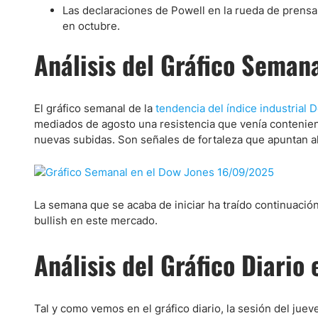
Ecuador
Las declaraciones de Powell en la rueda de prensa
Paraguay
Nasdaq 100
S&P 500
en octubre.
Peru
IBEX 35
Todos los í
Análisis del Gráfico Semana
Panama
Acciones
Latinoamérica
Nvidia (NVDA)
Mercado Lib
Bolivia
El gráfico semanal de la
tendencia del índice industrial
mediados de agosto una resistencia que venía contenie
Banco Santander (SAN)
Todas las A
Nicaragua
nuevas subidas. Son señales de fortaleza que apuntan al 
Estados Unidos
La semana que se acaba de iniciar ha traído continuaci
bullish en este mercado.
Análisis del Gráfico Diario
Tal y como vemos en el gráfico diario, la sesión del juev