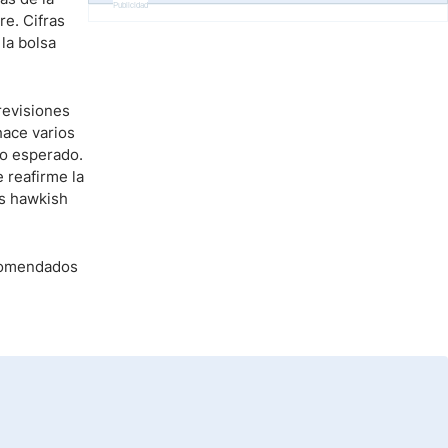
Publicidad
re. Cifras
la bolsa
revisiones
hace varios
lo esperado.
 reafirme la
os hawkish
omendados