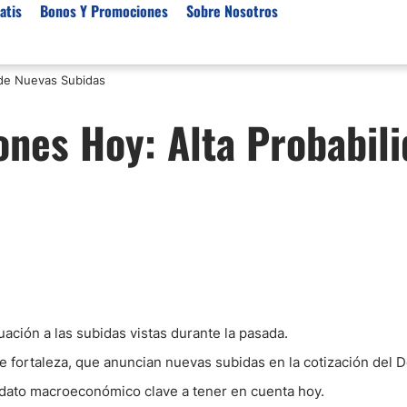
atis
Bonos Y Promociones
Sobre Nosotros
 de Nuevas Subidas
 de Broker
Empresas de Fondeo
Noticias del Mercados
ones Hoy: Alta Probabil
rs Regulados
Lista de Mejores Prop F
Análisis Forex
rs Para Scalping
Empresas de Fondeo en
Señales Forex Gratis
Unidos
r Oro
El Oro va a Subir o Baja
Empresas de Fondeo de
rs de Trading Automático
Tendencia Euro Próxim
ivisas
r para Metatrader 4
Noticias Forex Diarias
rs por Categoría
Mercado de Acciones 
Cacao
/USD)
ación a las subidas vistas durante la pasada.
aterias Primas
de fortaleza, que anuncian nuevas subidas en la cotización del 
 dato macroeconómico clave a tener en cuenta hoy.