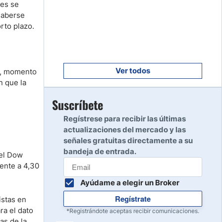
nes se
Empezar
8
 haberse
Leer reseña
rto plazo.
Empezar
9
Leer reseña
Ver todos
o, momento
n que la
Empezar
Suscríbete
10
Leer reseña
Regístrese para recibir las últimas
actualizaciones del mercado y las
señales gratuitas directamente a su
bandeja de entrada.
 el Dow
ente a 4,30
Ayúdame a elegir un Broker
Regístrate
istas en
ra el dato
*Registrándote aceptas recibir comunicaciones.
as de la