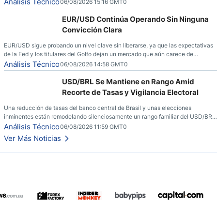
ha dominado al mercado en las últimas semanas.
Análisis Técnico
06/08/2026 15:16 GMT0
EUR/USD Continúa Operando Sin Ninguna
Convicción Clara
EUR/USD sigue probando un nivel clave sin liberarse, ya que las expectativas
de la Fed y los titulares del Golfo dejan un mercado que aún carece de
convicción real.
Análisis Técnico
06/08/2026 14:58 GMT0
USD/BRL Se Mantiene en Rango Amid
Recorte de Tasas y Vigilancia Electoral
Una reducción de tasas del banco central de Brasil y unas elecciones
inminentes están remodelando silenciosamente un rango familiar del USD/BRL.
Una reducción de tasas por parte del banco central de Brasil y unas elecciones
Análisis Técnico
06/08/2026 11:59 GMT0
inminentes están remodelando silenciosamente un rango familiar del USD/BRL.
Ver Más Noticias
Esto es lo que los traders están observando a continuación.