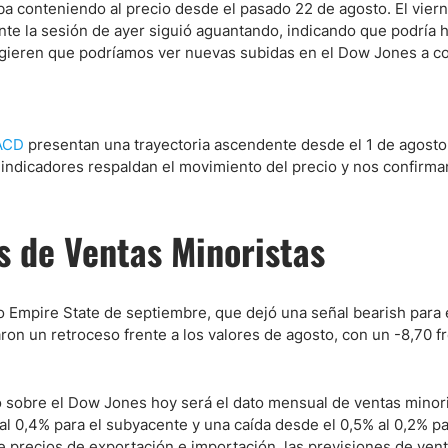
ba conteniendo al precio desde el pasado 22 de agosto. El vier
ante la sesión de ayer siguió aguantando, indicando que podría
ugieren que podríamos ver nuevas subidas en el Dow Jones a co
ACD
presentan una trayectoria ascendente desde el 1 de agost
os indicadores respaldan el movimiento del precio y nos confirma
s de Ventas Minoristas
ro Empire State de septiembre, que dejó una señal bearish para
on un retroceso frente a los valores de agosto, con un -8,70 fr
 sobre el Dow Jones hoy será el dato mensual de ventas minor
al 0,4% para el subyacente y una caída desde el 0,5% al 0,2% pa
de precios de exportación e importación, las previsiones de vent