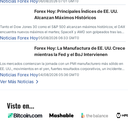
fortaleza y los operadores esperan nuevas referencias económicas desde
Noticias Forex Hoy
06/08/2026 07:01 GMT0
Estados Unidos.
Forex Hoy: Principales Índices de EE. UU.
Alcanzan Máximos Históricos
Tanto el Dow Jones 30 como el S&P 500 alcanzan máximos históricos; el DAX
encuentra nuevos máximos el martes; SpaceX y AMD son golpeados tras las
llamadas de ganancias; el petróleo crudo cae por debajo de los $80 con
Noticias Forex Hoy
05/08/2026 06:33 GMT0
nuevas esperanzas; el dólar estadounidense continúa intentando estabilizarse
frente al yen; el peso mexicano ve un repunte a medida que las tasas caen en
Forex Hoy: La Manufactura de EE. UU. Crece
EE. UU.
mientras la Fed y el BoJ Intervienen
Los mercados comienzan la jornada con un PMI manufacturero más sólido en
EE. UU., movimientos en el yen, fuertes resultados corporativos, un incidente
de seguridad en Bitcoin y nuevas señales desde el mercado del petróleo.
Noticias Forex Hoy
04/08/2026 05:36 GMT0
Ver Más Noticias
Visto en...